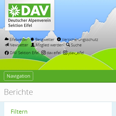
Eifelwetter
Bergwetter
Versicherungsschutz
Newsletter
Mitglied werden
Suche
DAV Sektion Eifel
dav.eifel
jdav_eifel
Navigation
Berichte
Filtern