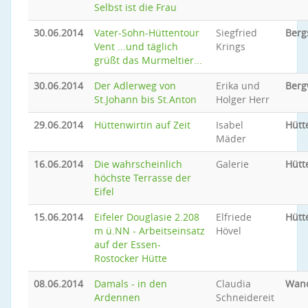
Selbst ist die Frau
30.06.2014
Vater-Sohn-Hüttentour
Siegfried
Berg
Vent ...und täglich
Krings
grüßt das Murmeltier...
30.06.2014
Der Adlerweg von
Erika und
Ber
St.Johann bis St.Anton
Holger Herr
29.06.2014
Hüttenwirtin auf Zeit
Isabel
Hütt
Mäder
16.06.2014
Die wahrscheinlich
Galerie
Hütt
höchste Terrasse der
Eifel
15.06.2014
Eifeler Douglasie 2.208
Elfriede
Hütt
m ü.NN - Arbeitseinsatz
Hövel
auf der Essen-
Rostocker Hütte
08.06.2014
Damals - in den
Claudia
Wan
Ardennen
Schneidereit