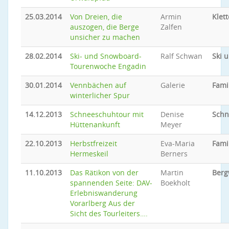
25.03.2014
Von Dreien, die
Armin
Klet
auszogen, die Berge
Zalfen
unsicher zu machen
28.02.2014
Ski- und Snowboard-
Ralf Schwan
Ski 
Tourenwoche Engadin
30.01.2014
Vennbächen auf
Galerie
Fami
winterlicher Spur
14.12.2013
Schneeschuhtour mit
Denise
Schn
Hüttenankunft
Meyer
22.10.2013
Herbstfreizeit
Eva-Maria
Fami
Hermeskeil
Berners
11.10.2013
Das Rätikon von der
Martin
Ber
spannenden Seite: DAV-
Boekholt
Erlebniswanderung
Vorarlberg Aus der
Sicht des Tourleiters….