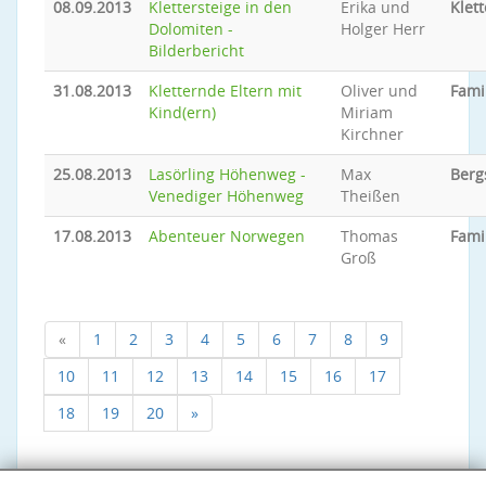
08.09.2013
Klettersteige in den
Erika und
Klett
Dolomiten -
Holger Herr
Bilderbericht
31.08.2013
Kletternde Eltern mit
Oliver und
Fami
Kind(ern)
Miriam
Kirchner
25.08.2013
Lasörling Höhenweg -
Max
Berg
Venediger Höhenweg
Theißen
17.08.2013
Abenteuer Norwegen
Thomas
Fami
Groß
«
1
2
3
4
5
6
7
8
9
10
11
12
13
14
15
16
17
18
19
20
»