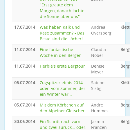
"Erst graute dem
Morgen, danach lachte
die Sonne über uns"
17.07.2014
Was haben Kalk und
Andrea
Klet
Käse zusammen? - Das
Oversberg
Beste sind die Löcher!
11.07.2014
Eine fantastische
Claudia
Ber
Woche in den Bergen
Nober
11.07.2014
Herbie's erste Bergtour
Denise
Ber
Meyer
06.07.2014
Zugspitzerlebnis 2014
Sabine
Klett
oder: vom Sommer, der
Sistig
ein Winter war...
05.07.2014
Mit dem Körbchen auf
Andre
Berg
den Alpeiner Gletscher
Hummes
30.06.2014
Ein Schritt nach vorn
Jasmin
Berg
und zwei zurück... oder:
Franzen