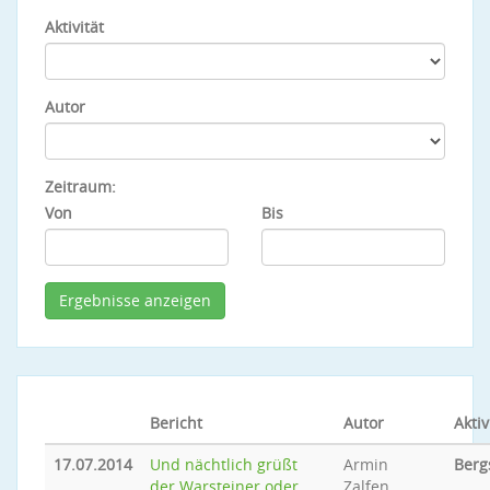
Aktivität
Autor
Zeitraum:
Von
Bis
Bericht
Autor
Aktiv
17.07.2014
Und nächtlich grüßt
Armin
Berg
der Warsteiner oder
Zalfen