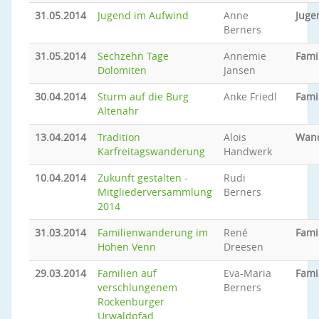
31.05.2014
Jugend im Aufwind
Anne
Juge
Berners
31.05.2014
Sechzehn Tage
Annemie
Fami
Dolomiten
Jansen
30.04.2014
Sturm auf die Burg
Anke Friedl
Fami
Altenahr
13.04.2014
Tradition
Alois
Wan
Karfreitagswanderung
Handwerk
10.04.2014
Zukunft gestalten -
Rudi
Mitgliederversammlung
Berners
2014
31.03.2014
Familienwanderung im
René
Fami
Hohen Venn
Dreesen
29.03.2014
Familien auf
Eva-Maria
Fami
verschlungenem
Berners
Rockenburger
Urwaldpfad