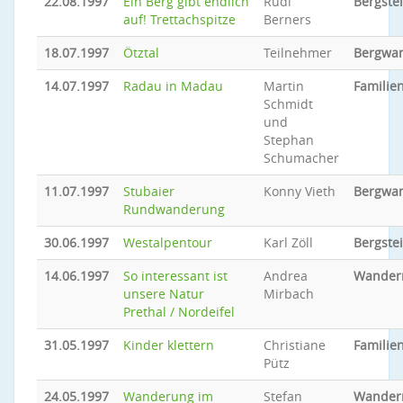
22.08.1997
Ein Berg gibt endlich
Rudi
Bergste
auf! Trettachspitze
Berners
18.07.1997
Ötztal
Teilnehmer
Bergwa
14.07.1997
Radau in Madau
Martin
Familien
Schmidt
und
Stephan
Schumacher
11.07.1997
Stubaier
Konny Vieth
Bergwa
Rundwanderung
30.06.1997
Westalpentour
Karl Zöll
Bergste
14.06.1997
So interessant ist
Andrea
Wander
unsere Natur
Mirbach
Prethal / Nordeifel
31.05.1997
Kinder klettern
Christiane
Familien
Pütz
24.05.1997
Wanderung im
Stefan
Wander