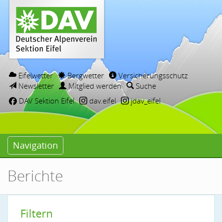
Eifelwetter
Bergwetter
Versicherungsschutz
Newsletter
Mitglied werden
Suche
DAV Sektion Eifel
dav.eifel
jdav_eifel
Navigation
Berichte
Filtern