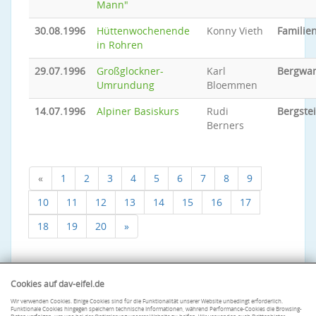
Mann"
30.08.1996
Hüttenwochenende
Konny Vieth
Familien
in Rohren
29.07.1996
Großglockner-
Karl
Bergwa
Umrundung
Bloemmen
14.07.1996
Alpiner Basiskurs
Rudi
Bergste
Berners
«
1
2
3
4
5
6
7
8
9
10
11
12
13
14
15
16
17
18
19
20
»
Cookies auf dav-eifel.de
Wir verwenden Cookies. Einige Cookies sind für die Funktionalität unserer Website unbedingt erforderlich.
Funktionale Cookies hingegen speichern technische Informationen, während Performance-Cookies die Browsing-