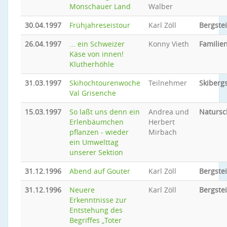
Monschauer Land
Walber
30.04.1997
Frühjahreseistour
Karl Zöll
Bergste
26.04.1997
... ein Schweizer
Konny Vieth
Familien
Käse von innen!
Klutherhöhle
31.03.1997
Skihochtourenwoche
Teilnehmer
Skiberg
Val Grisenche
15.03.1997
So laßt uns denn ein
Andrea und
Natursc
Erlenbäumchen
Herbert
pflanzen - wieder
Mirbach
ein Umwelttag
unserer Sektion
31.12.1996
Abend auf Gouter
Karl Zöll
Bergste
31.12.1996
Neuere
Karl Zöll
Bergste
Erkenntnisse zur
Entstehung des
Begriffes „Toter