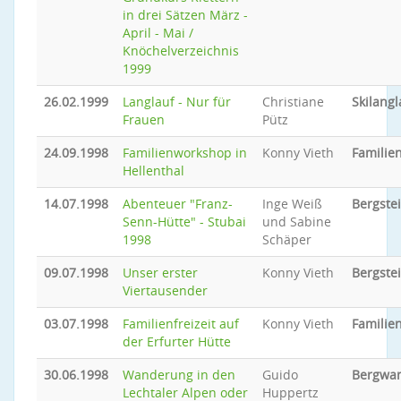
in drei Sätzen März -
April - Mai /
Knöchelverzeichnis
1999
26.02.1999
Langlauf - Nur für
Christiane
Skilangl
Frauen
Pütz
24.09.1998
Familienworkshop in
Konny Vieth
Familie
Hellenthal
14.07.1998
Abenteuer "Franz-
Inge Weiß
Bergste
Senn-Hütte" - Stubai
und Sabine
1998
Schäper
09.07.1998
Unser erster
Konny Vieth
Bergste
Viertausender
03.07.1998
Familienfreizeit auf
Konny Vieth
Familien
der Erfurter Hütte
30.06.1998
Wanderung in den
Guido
Bergwa
Lechtaler Alpen oder
Huppertz