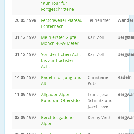
"Kur-Tour für
Fortgeschrittene"
20.05.1998
Ferschweiler Plateau
Teilnehmer
Wander
Echternach
31.12.1997
Mein erster Gipfel:
Karl Zöll
Bergste
Mönch 4099 Meter
31.12.1997
Von der Hohen Acht
Karl Zöll
Bergste
bis zur höchsten
Acht
14.09.1997
Radeln für Jung und
Christiane
Radeln
Alt
Pütz
11.09.1997
Allgäuer Alpen -
Franz-Josef
Bergwa
Rund um Oberstdorf
Schmitz und
Josef Hövel
03.09.1997
Berchtesgadener
Konny Vieth
Bergwa
Alpen