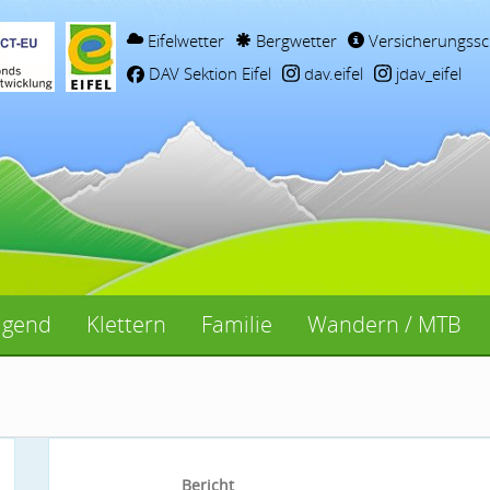
Eifelwetter
Bergwetter
Versicherungssc
DAV Sektion Eifel
dav.eifel
jdav_eifel
ugend
Klettern
Familie
Wandern / MTB
Bericht