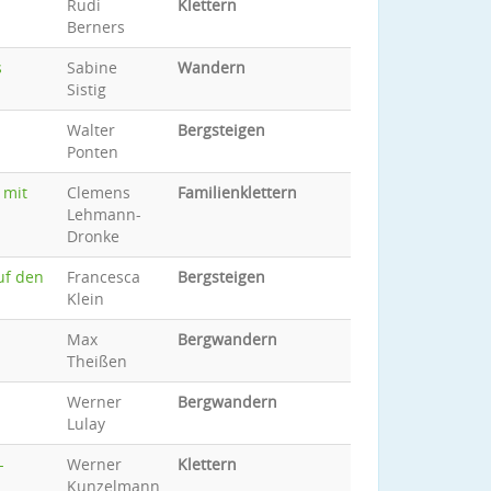
Rudi
Klettern
Berners
s
Sabine
Wandern
Sistig
Walter
Bergsteigen
Ponten
 mit
Clemens
Familienklettern
Lehmann-
Dronke
uf den
Francesca
Bergsteigen
Klein
Max
Bergwandern
Theißen
Werner
Bergwandern
Lulay
-
Werner
Klettern
Kunzelmann