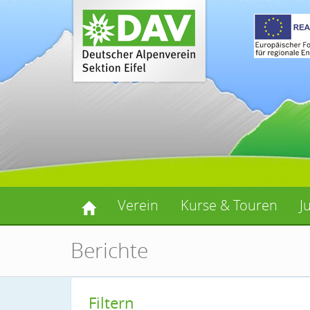
Verein
Kurse & Touren
J
Berichte
Filtern