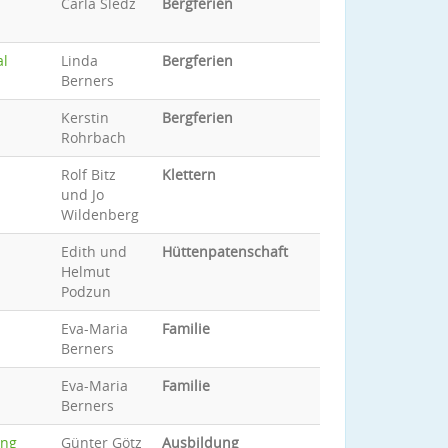
Carla Sledz
Bergferien
al
Linda
Bergferien
Berners
Kerstin
Bergferien
Rohrbach
Rolf Bitz
Klettern
und Jo
Wildenberg
Edith und
Hüttenpatenschaft
Helmut
Podzun
Eva-Maria
Familie
Berners
Eva-Maria
Familie
Berners
ang
Günter Götz
Ausbildung