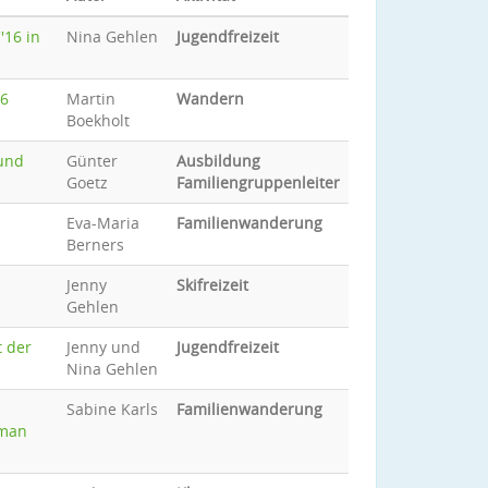
'16 in
Nina Gehlen
Jugendfreizeit
16
Martin
Wandern
Boekholt
 und
Günter
Ausbildung
Goetz
Familiengruppenleiter
Eva-Maria
Familienwanderung
Berners
Jenny
Skifreizeit
Gehlen
t der
Jenny und
Jugendfreizeit
Nina Gehlen
Sabine Karls
Familienwanderung
 man