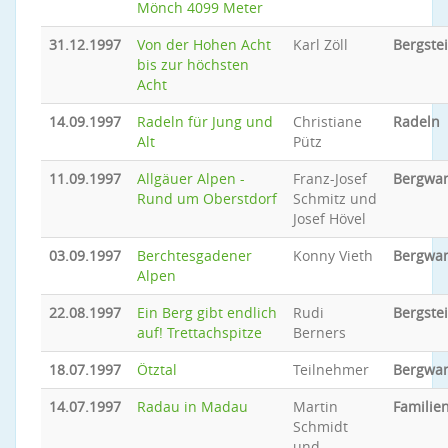
Mönch 4099 Meter
31.12.1997
Von der Hohen Acht
Karl Zöll
Bergste
bis zur höchsten
Acht
14.09.1997
Radeln für Jung und
Christiane
Radeln
Alt
Pütz
11.09.1997
Allgäuer Alpen -
Franz-Josef
Bergwa
Rund um Oberstdorf
Schmitz und
Josef Hövel
03.09.1997
Berchtesgadener
Konny Vieth
Bergwa
Alpen
22.08.1997
Ein Berg gibt endlich
Rudi
Bergste
auf! Trettachspitze
Berners
18.07.1997
Ötztal
Teilnehmer
Bergwa
14.07.1997
Radau in Madau
Martin
Familien
Schmidt
und