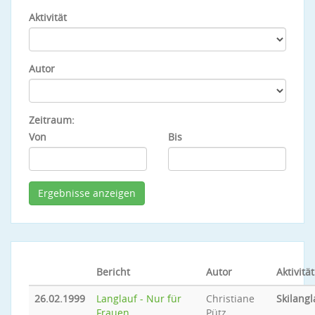
Aktivität
Autor
Zeitraum:
Von
Bis
Bericht
Autor
Aktivität
26.02.1999
Langlauf - Nur für
Christiane
Skilangl
Frauen
Pütz