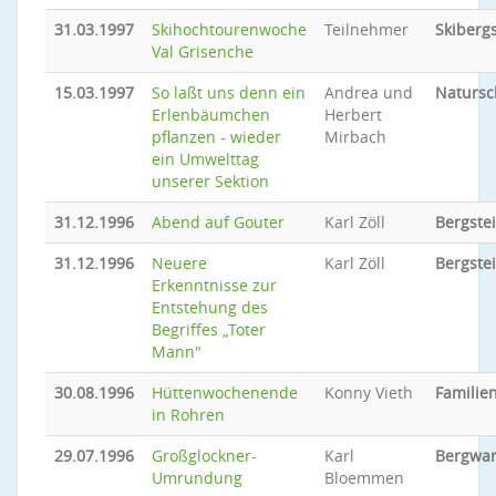
31.03.1997
Skihochtourenwoche
Teilnehmer
Skiberg
Val Grisenche
15.03.1997
So laßt uns denn ein
Andrea und
Natursc
Erlenbäumchen
Herbert
pflanzen - wieder
Mirbach
ein Umwelttag
unserer Sektion
31.12.1996
Abend auf Gouter
Karl Zöll
Bergste
31.12.1996
Neuere
Karl Zöll
Bergste
Erkenntnisse zur
Entstehung des
Begriffes „Toter
Mann"
30.08.1996
Hüttenwochenende
Konny Vieth
Familien
in Rohren
29.07.1996
Großglockner-
Karl
Bergwa
Umrundung
Bloemmen