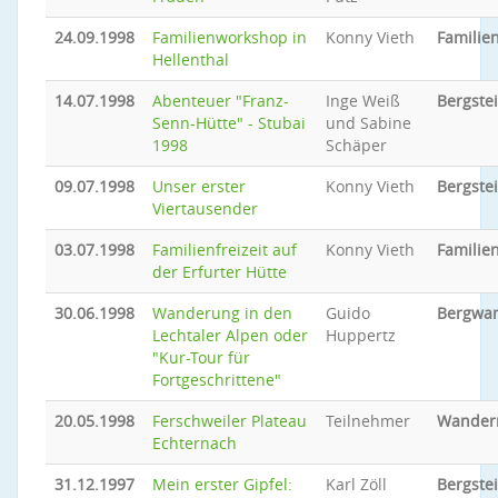
24.09.1998
Familienworkshop in
Konny Vieth
Familie
Hellenthal
14.07.1998
Abenteuer "Franz-
Inge Weiß
Bergste
Senn-Hütte" - Stubai
und Sabine
1998
Schäper
09.07.1998
Unser erster
Konny Vieth
Bergste
Viertausender
03.07.1998
Familienfreizeit auf
Konny Vieth
Familien
der Erfurter Hütte
30.06.1998
Wanderung in den
Guido
Bergwa
Lechtaler Alpen oder
Huppertz
"Kur-Tour für
Fortgeschrittene"
20.05.1998
Ferschweiler Plateau
Teilnehmer
Wander
Echternach
31.12.1997
Mein erster Gipfel:
Karl Zöll
Bergste