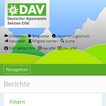
Eifelwetter
Bergwetter
Versicherungsschutz
Newsletter
Mitglied werden
Suche
DAV Sektion Eifel
dav.eifel
jdav_eifel
Navigation
Berichte
Filtern