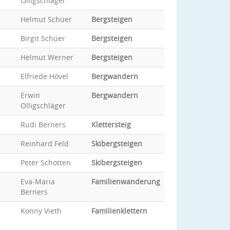
Olligschläger
Helmut Schüer
Bergsteigen
Birgit Schüer
Bergsteigen
Helmut Werner
Bergsteigen
Elfriede Hövel
Bergwandern
Erwin
Bergwandern
Olligschläger
Rudi Berners
Klettersteig
Reinhard Feld
Skibergsteigen
Peter Schotten
Skibergsteigen
Eva-Maria
Familienwanderung
Berners
Konny Vieth
Familienklettern