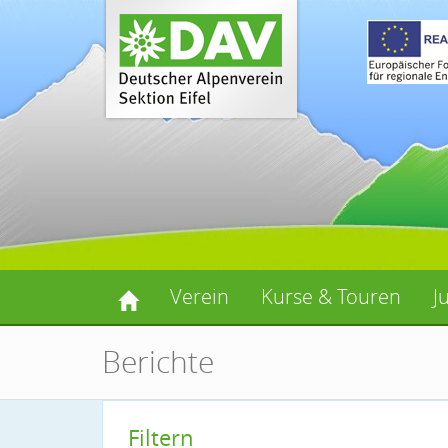
Verein
Kurse & Touren
J
Berichte
Filtern