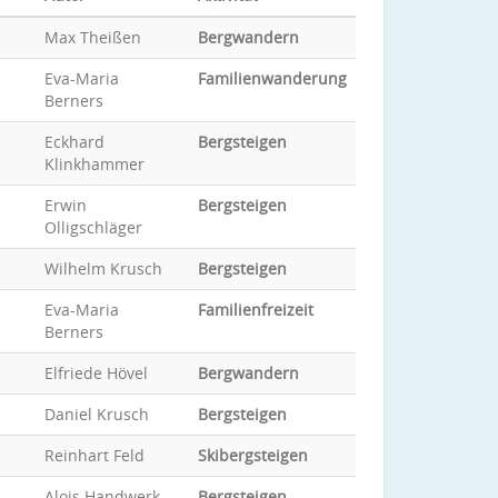
Max Theißen
Bergwandern
Eva-Maria
Familienwanderung
Berners
Eckhard
Bergsteigen
Klinkhammer
Erwin
Bergsteigen
Olligschläger
Wilhelm Krusch
Bergsteigen
Eva-Maria
Familienfreizeit
Berners
Elfriede Hövel
Bergwandern
Daniel Krusch
Bergsteigen
Reinhart Feld
Skibergsteigen
Alois Handwerk
Bergsteigen