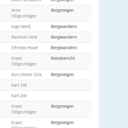
Arne
Bergsteigen
Olligschläger
Inge Weiß
Bergwandern
Reinhart Feld
Bergwandern
Elfriede Hövel
Bergwandern
Erwin
Reisebericht
Olligschläger
Kurt-Dieter Zick
Bergsteigen
Karl Zöll
Karl Zöll
Erwin
Bergsteigen
Olligschläger
Erwin
Bergsteigen