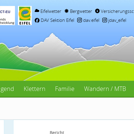
Eifelwetter
Bergwetter
Versicherungssc
DAV Sektion Eifel
dav.eifel
jdav_eifel
ugend
Klettern
Familie
Wandern / MTB
Bericht