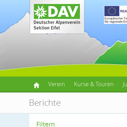
Verein
Kurse & Touren
J
Berichte
Filtern