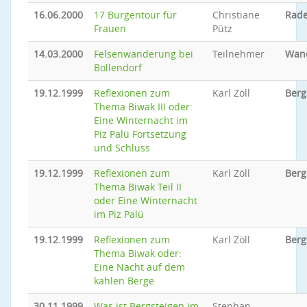
16.06.2000
17 Burgentour für
Christiane
Rade
Frauen
Pütz
14.03.2000
Felsenwanderung bei
Teilnehmer
Wan
Bollendorf
19.12.1999
Reflexionen zum
Karl Zöll
Berg
Thema Biwak III oder:
Eine Winternacht im
Piz Palü Fortsetzung
und Schluss
19.12.1999
Reflexionen zum
Karl Zöll
Berg
Thema Biwak Teil II
oder Eine Winternacht
im Piz Palü
19.12.1999
Reflexionen zum
Karl Zöll
Berg
Thema Biwak oder:
Eine Nacht auf dem
kahlen Berge
30.11.1999
Was ist Bergsteigen im
Stephan