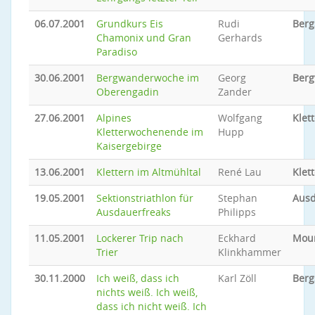
06.07.2001
Grundkurs Eis
Rudi
Berg
Chamonix und Gran
Gerhards
Paradiso
30.06.2001
Bergwanderwoche im
Georg
Ber
Oberengadin
Zander
27.06.2001
Alpines
Wolfgang
Klet
Kletterwochenende im
Hupp
Kaisergebirge
13.06.2001
Klettern im Altmühltal
René Lau
Klet
19.05.2001
Sektionstriathlon für
Stephan
Ausd
Ausdauerfreaks
Philipps
11.05.2001
Lockerer Trip nach
Eckhard
Moun
Trier
Klinkhammer
30.11.2000
Ich weiß, dass ich
Karl Zöll
Berg
nichts weiß. Ich weiß,
dass ich nicht weiß. Ich