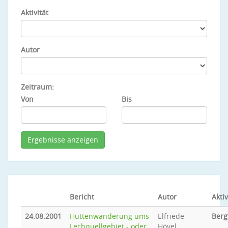
Aktivität
Autor
Zeitraum:
Von
Bis
Bericht
Autor
Aktiv
24.08.2001
Hüttenwanderung ums
Elfriede
Ber
Lechquellgebiet - oder
Hövel