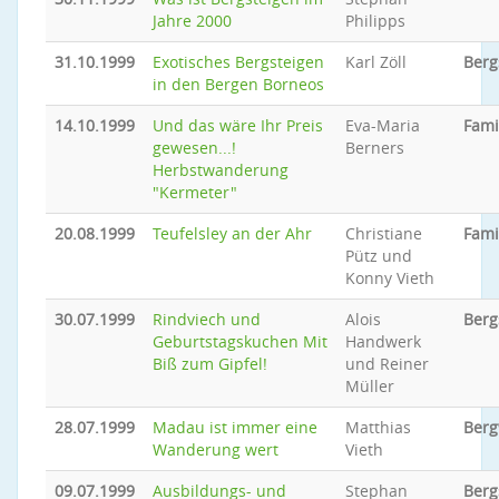
Jahre 2000
Philipps
31.10.1999
Exotisches Bergsteigen
Karl Zöll
Berg
in den Bergen Borneos
14.10.1999
Und das wäre Ihr Preis
Eva-Maria
Fami
gewesen...!
Berners
Herbstwanderung
"Kermeter"
20.08.1999
Teufelsley an der Ahr
Christiane
Fami
Pütz und
Konny Vieth
30.07.1999
Rindviech und
Alois
Berg
Geburtstagskuchen Mit
Handwerk
Biß zum Gipfel!
und Reiner
Müller
28.07.1999
Madau ist immer eine
Matthias
Ber
Wanderung wert
Vieth
09.07.1999
Ausbildungs- und
Stephan
Berg