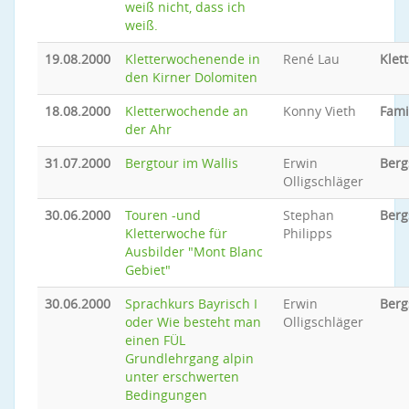
weiß nicht, dass ich
weiß.
19.08.2000
Kletterwochenende in
René Lau
Klet
den Kirner Dolomiten
18.08.2000
Kletterwochende an
Konny Vieth
Fami
der Ahr
31.07.2000
Bergtour im Wallis
Erwin
Berg
Olligschläger
30.06.2000
Touren -und
Stephan
Berg
Kletterwoche für
Philipps
Ausbilder "Mont Blanc
Gebiet"
30.06.2000
Sprachkurs Bayrisch I
Erwin
Berg
oder Wie besteht man
Olligschläger
einen FÜL
Grundlehrgang alpin
unter erschwerten
Bedingungen