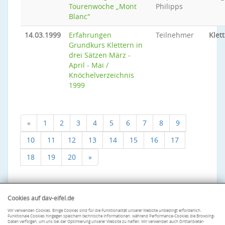
Tourenwoche „Mont
Philipps
Blanc"
14.03.1999
Erfahrungen
Teilnehmer
Klet
Grundkurs Klettern in
drei Sätzen März -
April - Mai /
Knöchelverzeichnis
1999
«
1
2
3
4
5
6
7
8
9
10
11
12
13
14
15
16
17
18
19
20
»
Cookies auf dav-eifel.de
Wir verwenden Cookies. Einige Cookies sind für die Funktionalität unserer Website unbedingt erforderlich.
Funktionale Cookies hingegen speichern technische Informationen, während Performance-Cookies die Browsing-
Daten verfolgen, um uns bei der Optimierung unserer Website zu helfen. Wir verwenden auch Drittanbieter-