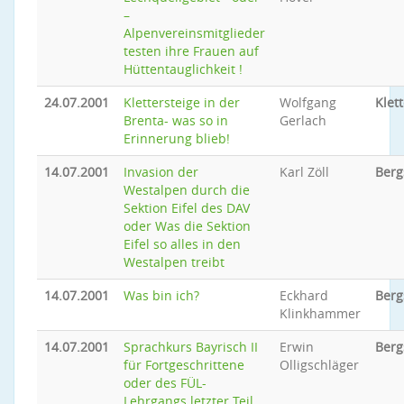
–
Alpenvereinsmitglieder
testen ihre Frauen auf
Hüttentauglichkeit !
24.07.2001
Klettersteige in der
Wolfgang
Klet
Brenta- was so in
Gerlach
Erinnerung blieb!
14.07.2001
Invasion der
Karl Zöll
Berg
Westalpen durch die
Sektion Eifel des DAV
oder Was die Sektion
Eifel so alles in den
Westalpen treibt
14.07.2001
Was bin ich?
Eckhard
Berg
Klinkhammer
14.07.2001
Sprachkurs Bayrisch II
Erwin
Berg
für Fortgeschrittene
Olligschläger
oder des FÜL-
Lehrgangs letzter Teil