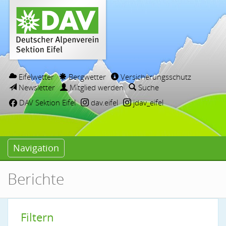
Eifelwetter
Bergwetter
Versicherungsschutz
Newsletter
Mitglied werden
Suche
DAV Sektion Eifel
dav.eifel
jdav_eifel
Navigation
Berichte
Filtern