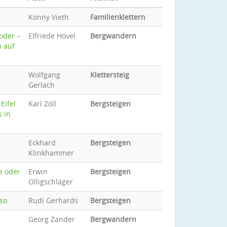
Konny Vieth
Familienklettern
oder –
Elfriede Hövel
Bergwandern
n auf
Wolfgang
Klettersteig
Gerlach
Eifel
Karl Zöll
Bergsteigen
s in
Eckhard
Bergsteigen
Klinkhammer
e oder
Erwin
Bergsteigen
Olligschläger
so
Rudi Gerhards
Bergsteigen
Georg Zander
Bergwandern