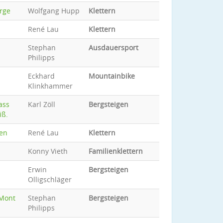
rge
Wolfgang Hupp
Klettern
René Lau
Klettern
Stephan
Ausdauersport
Philipps
Eckhard
Mountainbike
Klinkhammer
ass
Karl Zöll
Bergsteigen
iß.
ten
René Lau
Klettern
Konny Vieth
Familienklettern
Erwin
Bergsteigen
Olligschläger
"Mont
Stephan
Bergsteigen
Philipps