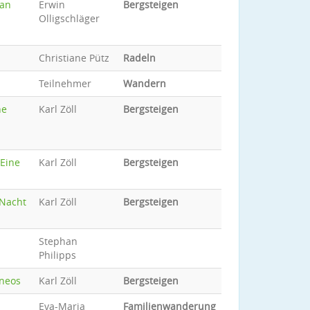
man
Erwin
Bergsteigen
Olligschläger
Christiane Pütz
Radeln
Teilnehmer
Wandern
ne
Karl Zöll
Bergsteigen
 Eine
Karl Zöll
Bergsteigen
 Nacht
Karl Zöll
Bergsteigen
Stephan
Philipps
rneos
Karl Zöll
Bergsteigen
Eva-Maria
Familienwanderung