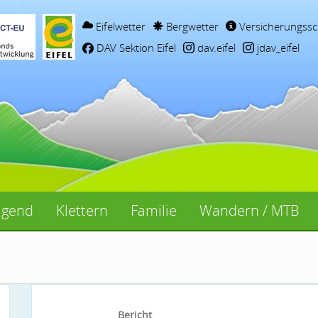
Eifelwetter
Bergwetter
Versicherungssc
DAV Sektion Eifel
dav.eifel
jdav_eifel
ugend
Klettern
Familie
Wandern / MTB
Bericht