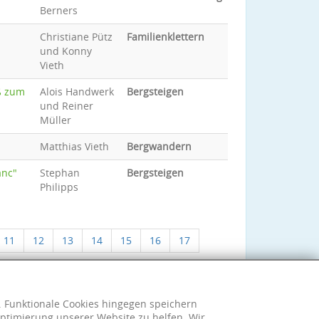
Berners
Christiane Pütz
Familienklettern
und Konny
Vieth
ß zum
Alois Handwerk
Bergsteigen
und Reiner
Müller
Matthias Vieth
Bergwandern
anc"
Stephan
Bergsteigen
Philipps
11
12
13
14
15
16
17
h. Funktionale Cookies hingegen speichern
ptimierung unserer Website zu helfen. Wir