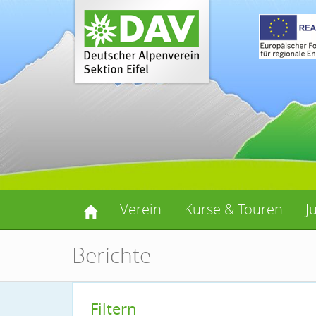
Verein
Kurse & Touren
J
Berichte
Filtern