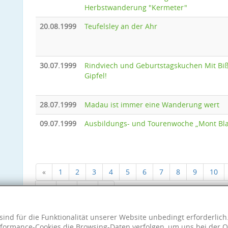
Herbstwanderung "Kermeter"
20.08.1999
Teufelsley an der Ahr
30.07.1999
Rindviech und Geburtstagskuchen Mit Bi
Gipfel!
28.07.1999
Madau ist immer eine Wanderung wert
09.07.1999
Ausbildungs- und Tourenwoche „Mont Bl
«
1
2
3
4
5
6
7
8
9
10
18
19
20
»
sind für die Funktionalität unserer Website unbedingt erforderlic
formance-Cookies die Browsing-Daten verfolgen, um uns bei der O