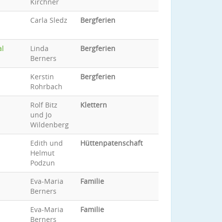
Kirchner
Carla Sledz
Bergferien
al
Linda
Bergferien
Berners
Kerstin
Bergferien
Rohrbach
Rolf Bitz
Klettern
und Jo
Wildenberg
Edith und
Hüttenpatenschaft
Helmut
Podzun
Eva-Maria
Familie
Berners
Eva-Maria
Familie
Berners