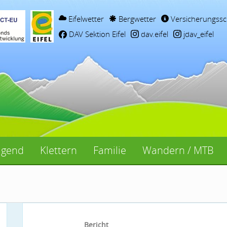
Eifelwetter
Bergwetter
Versicherungssc
DAV Sektion Eifel
dav.eifel
jdav_eifel
ugend
Klettern
Familie
Wandern / MTB
Bericht