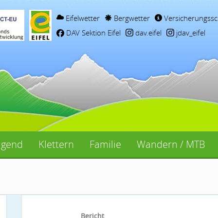
Eifelwetter
Bergwetter
Versicherungssc
DAV Sektion Eifel
dav.eifel
jdav_eifel
ugend
Klettern
Familie
Wandern / MTB
Bericht