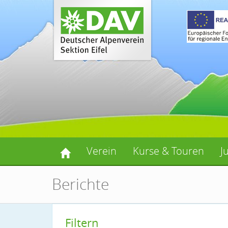
Verein
Kurse & Touren
J
Berichte
Filtern