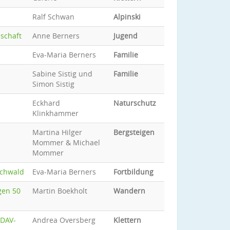
Ralf Schwan
Alpinski
nschaft
Anne Berners
Jugend
Eva-Maria Berners
Familie
Sabine Sistig und
Familie
Simon Sistig
Eckhard
Naturschutz
Klinkhammer
Martina Hilger
Bergsteigen
Mommer & Michael
Mommer
ochwald
Eva-Maria Berners
Fortbildung
gen 50
Martin Boekholt
Wandern
 DAV-
Andrea Oversberg
Klettern