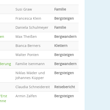
Susi Graw
Familie
Francesca Klein
Bergsteigen
Daniela Schulmeyer
Familie
gen
Max Theißen
Bergwandern
Bianca Berners
Klettern
Walter Ponten
Bergsteigen
nderung
Familie Isenmann
Bergwandern
Niklas Mäder und
Bergsteigen
Johannes Küpper
Claudia Schneidereit
Reisebericht
"Erst
Armin Zalfen
Bergsteigen
onne