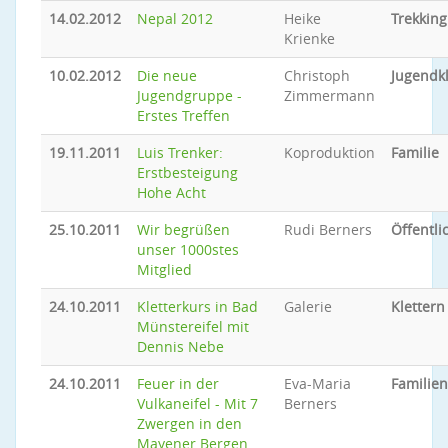
14.02.2012
Nepal 2012
Heike
Trekking
Krienke
10.02.2012
Die neue
Christoph
Jugendkl
Jugendgruppe -
Zimmermann
Erstes Treffen
19.11.2011
Luis Trenker:
Koproduktion
Familie
Erstbesteigung
Hohe Acht
25.10.2011
Wir begrüßen
Rudi Berners
Öffentli
unser 1000stes
Mitglied
24.10.2011
Kletterkurs in Bad
Galerie
Klettern
Münstereifel mit
Dennis Nebe
24.10.2011
Feuer in der
Eva-Maria
Familien
Vulkaneifel - Mit 7
Berners
Zwergen in den
Mayener Bergen