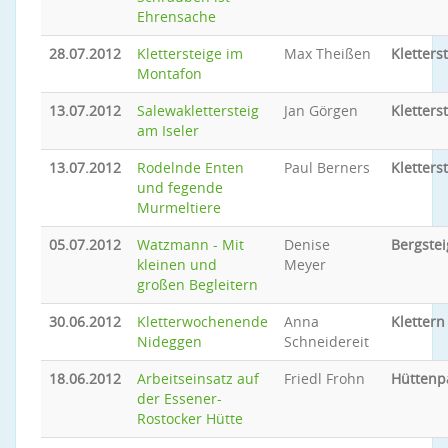
Ehrensache
28.07.2012
Klettersteige im
Max Theißen
Kletters
Montafon
13.07.2012
Salewaklettersteig
Jan Görgen
Kletters
am Iseler
13.07.2012
Rodelnde Enten
Paul Berners
Kletters
und fegende
Murmeltiere
05.07.2012
Watzmann - Mit
Denise
Bergste
kleinen und
Meyer
großen Begleitern
30.06.2012
Kletterwochenende
Anna
Klettern
Nideggen
Schneidereit
18.06.2012
Arbeitseinsatz auf
Friedl Frohn
Hüttenp
der Essener-
Rostocker Hütte