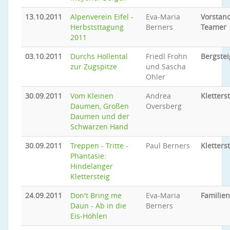
13.10.2011
Alpenverein Eifel -
Eva-Maria
Vorstand
Herbststtagung
Berners
Teamer
2011
03.10.2011
Durchs Höllental
Friedl Frohn
Bergste
zur Zugspitze
und Sascha
Ohler
30.09.2011
Vom Kleinen
Andrea
Kletters
Daumen, Großen
Oversberg
Daumen und der
Schwarzen Hand
30.09.2011
Treppen - Tritte -
Paul Berners
Kletters
Phantasie:
Hindelanger
Klettersteig
24.09.2011
Don't Bring me
Eva-Maria
Familie
Daun - Ab in die
Berners
Eis-Höhlen