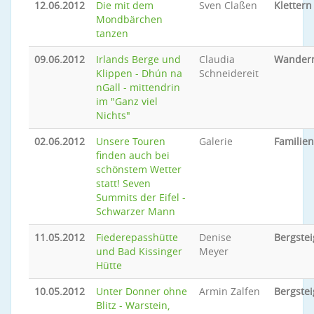
12.06.2012
Die mit dem
Sven Claßen
Klettern
Mondbärchen
tanzen
09.06.2012
Irlands Berge und
Claudia
Wander
Klippen - Dhún na
Schneidereit
nGall - mittendrin
im "Ganz viel
Nichts"
02.06.2012
Unsere Touren
Galerie
Familie
finden auch bei
schönstem Wetter
statt! Seven
Summits der Eifel -
Schwarzer Mann
11.05.2012
Fiederepasshütte
Denise
Bergste
und Bad Kissinger
Meyer
Hütte
10.05.2012
Unter Donner ohne
Armin Zalfen
Bergste
Blitz - Warstein,