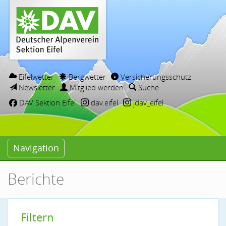
Eifelwetter
Bergwetter
Versicherungsschutz
Newsletter
Mitglied werden
Suche
DAV Sektion Eifel
dav.eifel
jdav_eifel
Navigation
Berichte
Filtern