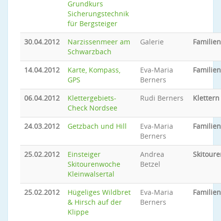
Grundkurs
Sicherungstechnik
für Bergsteiger
30.04.2012
Narzissenmeer am
Galerie
Familie
Schwarzbach
14.04.2012
Karte, Kompass,
Eva-Maria
Familie
GPS
Berners
06.04.2012
Klettergebiets-
Rudi Berners
Klettern
Check Nordsee
24.03.2012
Getzbach und Hill
Eva-Maria
Familie
Berners
25.02.2012
Einsteiger
Andrea
Skitoure
Skitourenwoche
Betzel
Kleinwalsertal
25.02.2012
Hügeliges Wildbret
Eva-Maria
Familie
& Hirsch auf der
Berners
Klippe