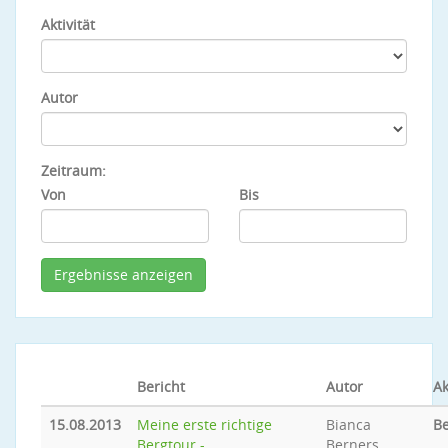
Aktivität
Autor
Zeitraum:
Von
Bis
Bericht
Autor
Ak
15.08.2013
Meine erste richtige
Bianca
Be
Bergtour -
Berners