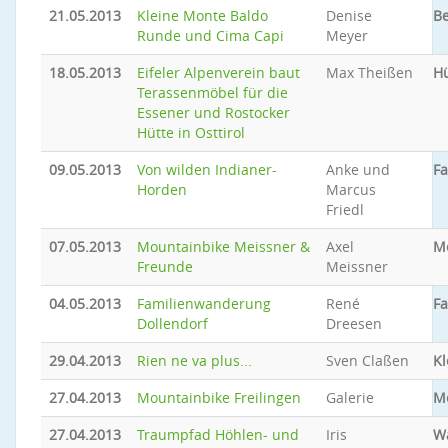
21.05.2013
Kleine Monte Baldo
Denise
Be
Runde und Cima Capi
Meyer
18.05.2013
Eifeler Alpenverein baut
Max Theißen
Hü
Terassenmöbel für die
Essener und Rostocker
Hütte in Osttirol
09.05.2013
Von wilden Indianer-
Anke und
Fa
Horden
Marcus
Friedl
07.05.2013
Mountainbike Meissner &
Axel
M
Freunde
Meissner
04.05.2013
Familienwanderung
René
Fa
Dollendorf
Dreesen
29.04.2013
Rien ne va plus...
Sven Claßen
Kl
27.04.2013
Mountainbike Freilingen
Galerie
M
27.04.2013
Traumpfad Höhlen- und
Iris
W