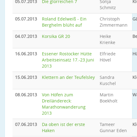
05.07.2013
Die glorreichen 7
Sonja
Kl
Schmitz
05.07.2013
Roland Edelweiß - Ein
Christoph
Gä
Berghelm blüht auf
Zimmermann
04.07.2013
Korsika GR 20
Heike
B
Krienke
16.06.2013
Essener Rostocker Hütte
Elfriede
Hü
Arbeitseinsatz 17.-23.Juni
Hövel
2013
15.06.2013
Klettern an der Teufelsley
Sandra
Kl
Kuschel
08.06.2013
Von Höfen zum
Martin
W
Dreiländereck:
Boekholt
Marathonwanderung
2013
07.06.2013
Da oben ist der erste
Tameer
Kl
Haken
Gunnar Eden