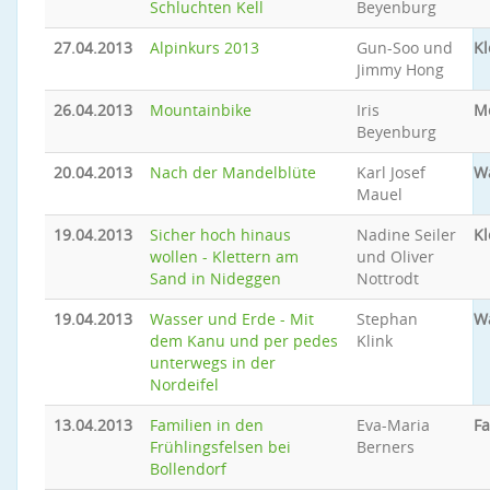
Schluchten Kell
Beyenburg
27.04.2013
Alpinkurs 2013
Gun-Soo und
Kl
Jimmy Hong
26.04.2013
Mountainbike
Iris
M
Beyenburg
20.04.2013
Nach der Mandelblüte
Karl Josef
W
Mauel
19.04.2013
Sicher hoch hinaus
Nadine Seiler
Kl
wollen - Klettern am
und Oliver
Sand in Nideggen
Nottrodt
19.04.2013
Wasser und Erde - Mit
Stephan
W
dem Kanu und per pedes
Klink
unterwegs in der
Nordeifel
13.04.2013
Familien in den
Eva-Maria
Fa
Frühlingsfelsen bei
Berners
Bollendorf