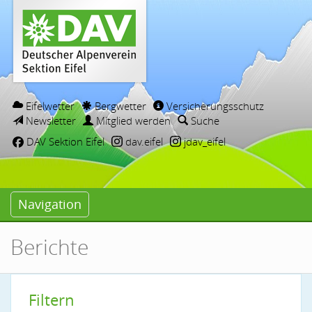
Eifelwetter
Bergwetter
Versicherungsschutz
Newsletter
Mitglied werden
Suche
DAV Sektion Eifel
dav.eifel
jdav_eifel
Navigation
Berichte
Filtern