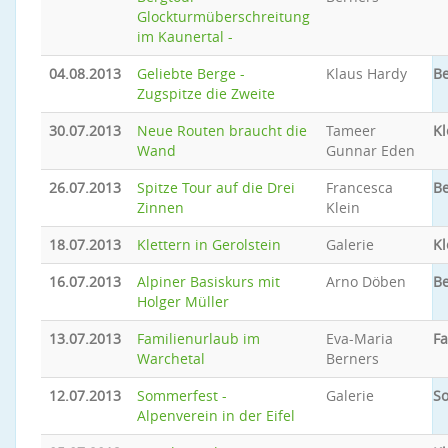
Glockturmüberschreitung
im Kaunertal -
04.08.2013
Geliebte Berge -
Klaus Hardy
Be
Zugspitze die Zweite
30.07.2013
Neue Routen braucht die
Tameer
Kl
Wand
Gunnar Eden
26.07.2013
Spitze Tour auf die Drei
Francesca
Be
Zinnen
Klein
18.07.2013
Klettern in Gerolstein
Galerie
Kl
16.07.2013
Alpiner Basiskurs mit
Arno Döben
Be
Holger Müller
13.07.2013
Familienurlaub im
Eva-Maria
Fa
Warchetal
Berners
12.07.2013
Sommerfest -
Galerie
S
Alpenverein in der Eifel