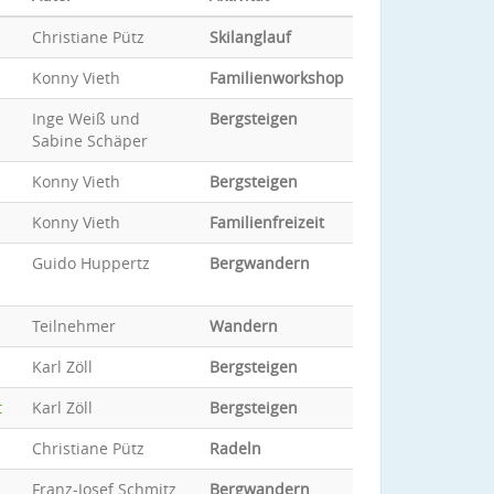
Christiane Pütz
Skilanglauf
Konny Vieth
Familienworkshop
Inge Weiß und
Bergsteigen
Sabine Schäper
Konny Vieth
Bergsteigen
Konny Vieth
Familienfreizeit
Guido Huppertz
Bergwandern
Teilnehmer
Wandern
Karl Zöll
Bergsteigen
t
Karl Zöll
Bergsteigen
Christiane Pütz
Radeln
Franz-Josef Schmitz
Bergwandern