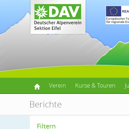
Verein
Kurse & Touren
J
Berichte
Filtern