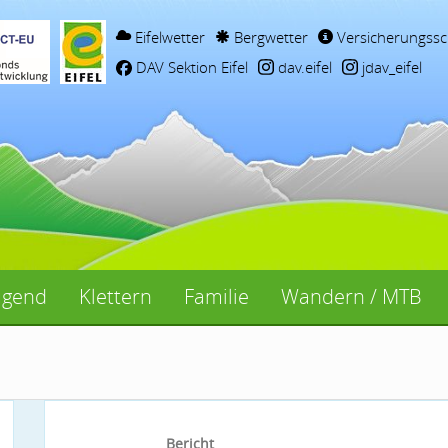
Eifelwetter
Bergwetter
Versicherungssc
DAV Sektion Eifel
dav.eifel
jdav_eifel
ugend
Klettern
Familie
Wandern / MTB
Bericht