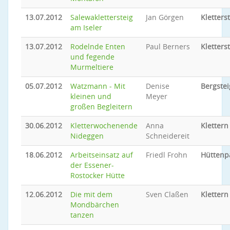
13.07.2012
Salewaklettersteig
Jan Görgen
Kletters
am Iseler
13.07.2012
Rodelnde Enten
Paul Berners
Kletters
und fegende
Murmeltiere
05.07.2012
Watzmann - Mit
Denise
Bergste
kleinen und
Meyer
großen Begleitern
30.06.2012
Kletterwochenende
Anna
Klettern
Nideggen
Schneidereit
18.06.2012
Arbeitseinsatz auf
Friedl Frohn
Hüttenp
der Essener-
Rostocker Hütte
12.06.2012
Die mit dem
Sven Claßen
Klettern
Mondbärchen
tanzen