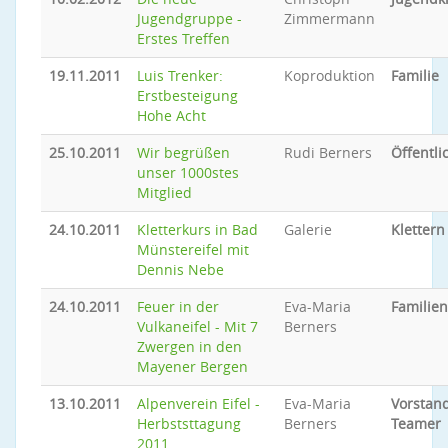
Jugendgruppe -
Zimmermann
Erstes Treffen
19.11.2011
Luis Trenker:
Koproduktion
Familie
Erstbesteigung
Hohe Acht
25.10.2011
Wir begrüßen
Rudi Berners
Öffentli
unser 1000stes
Mitglied
24.10.2011
Kletterkurs in Bad
Galerie
Klettern
Münstereifel mit
Dennis Nebe
24.10.2011
Feuer in der
Eva-Maria
Familien
Vulkaneifel - Mit 7
Berners
Zwergen in den
Mayener Bergen
13.10.2011
Alpenverein Eifel -
Eva-Maria
Vorstand
Herbststtagung
Berners
Teamer
2011