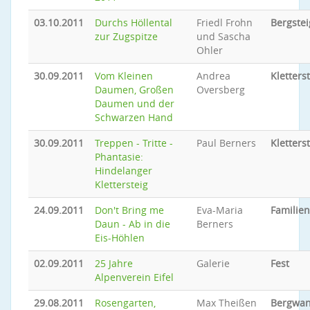
03.10.2011
Durchs Höllental
Friedl Frohn
Bergste
zur Zugspitze
und Sascha
Ohler
30.09.2011
Vom Kleinen
Andrea
Kletters
Daumen, Großen
Oversberg
Daumen und der
Schwarzen Hand
30.09.2011
Treppen - Tritte -
Paul Berners
Kletters
Phantasie:
Hindelanger
Klettersteig
24.09.2011
Don't Bring me
Eva-Maria
Familie
Daun - Ab in die
Berners
Eis-Höhlen
02.09.2011
25 Jahre
Galerie
Fest
Alpenverein Eifel
29.08.2011
Rosengarten,
Max Theißen
Bergwan