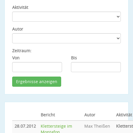
Aktivität
Autor
Zeitraum:
Von
Bis
Bericht
Autor
Aktivität
28.07.2012
Klettersteige im
Max Theißen
Kletters
Montafon