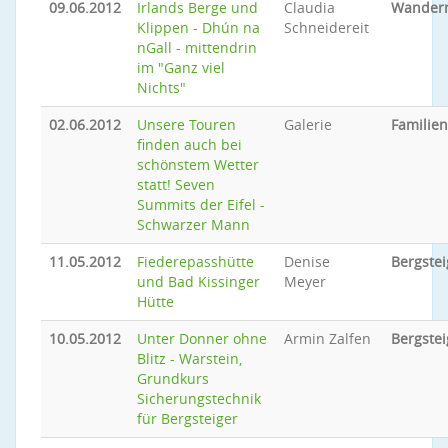
09.06.2012
Irlands Berge und
Claudia
Wander
Klippen - Dhún na
Schneidereit
nGall - mittendrin
im "Ganz viel
Nichts"
02.06.2012
Unsere Touren
Galerie
Familie
finden auch bei
schönstem Wetter
statt! Seven
Summits der Eifel -
Schwarzer Mann
11.05.2012
Fiederepasshütte
Denise
Bergste
und Bad Kissinger
Meyer
Hütte
10.05.2012
Unter Donner ohne
Armin Zalfen
Bergste
Blitz - Warstein,
Grundkurs
Sicherungstechnik
für Bergsteiger