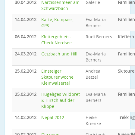
30.04.2012
Narzissenmeer am
Galerie
Familie
Schwarzbach
14.04.2012
Karte, Kompass,
Eva-Maria
Familie
GPS
Berners
06.04.2012
Klettergebiets-
Rudi Berners
Klettern
Check Nordsee
24.03.2012
Getzbach und Hill
Eva-Maria
Familie
Berners
25.02.2012
Einsteiger
Andrea
Skitoure
Skitourenwoche
Betzel
Kleinwalsertal
25.02.2012
Hügeliges Wildbret
Eva-Maria
Familie
& Hirsch auf der
Berners
Klippe
14.02.2012
Nepal 2012
Heike
Trekking
Krienke
10.02.2012
Die neue
Christoph
Jugendkl