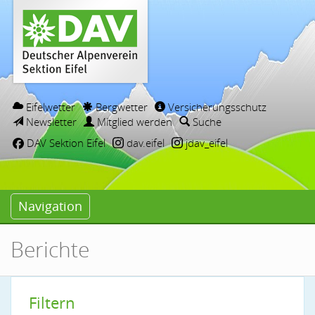
Eifelwetter
Bergwetter
Versicherungsschutz
Newsletter
Mitglied werden
Suche
DAV Sektion Eifel
dav.eifel
jdav_eifel
Navigation
Berichte
Filtern