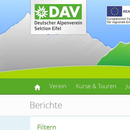
Verein
Kurse & Touren
J
Berichte
Filtern