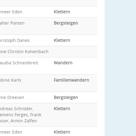
ameer Eden
Klettern
alter Ponten
Bergsteigen
hristoph Danes
Klettern
nne Christin Kolvenbach
audia Schneidereit
Wandern
bine Karls
Familienwandern
ene Dreesen
Bergsteigen
ndreas Schröder,
Klettern
lemens Ferges, Frank
iser, Armin Zalfen
ameer Eden
Klettern