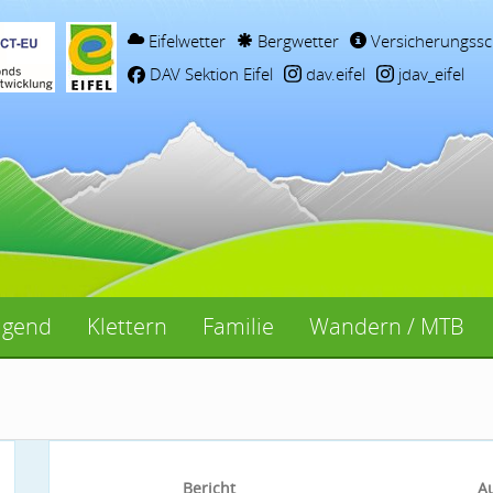
Eifelwetter
Bergwetter
Versicherungssc
DAV Sektion Eifel
dav.eifel
jdav_eifel
ugend
Klettern
Familie
Wandern / MTB
Bericht
A