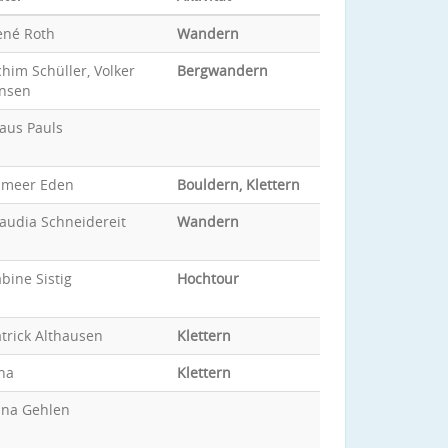
ené Roth
Wandern
him Schüller, Volker
Bergwandern
ansen
aus Pauls
ameer Eden
Bouldern, Klettern
audia Schneidereit
Wandern
bine Sistig
Hochtour
trick Althausen
Klettern
na
Klettern
ina Gehlen