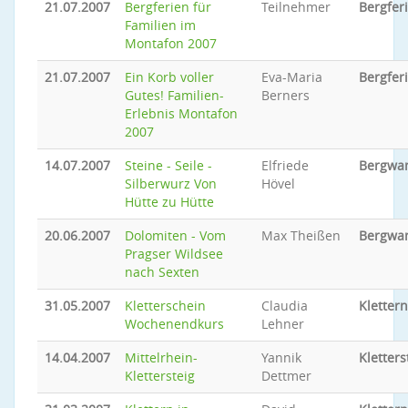
21.07.2007
Bergferien für
Teilnehmer
Bergfer
Familien im
Montafon 2007
21.07.2007
Ein Korb voller
Eva-Maria
Bergfer
Gutes! Familien-
Berners
Erlebnis Montafon
2007
14.07.2007
Steine - Seile -
Elfriede
Bergwa
Silberwurz Von
Hövel
Hütte zu Hütte
20.06.2007
Dolomiten - Vom
Max Theißen
Bergwa
Pragser Wildsee
nach Sexten
31.05.2007
Kletterschein
Claudia
Klettern
Wochenendkurs
Lehner
14.04.2007
Mittelrhein-
Yannik
Kletters
Klettersteig
Dettmer