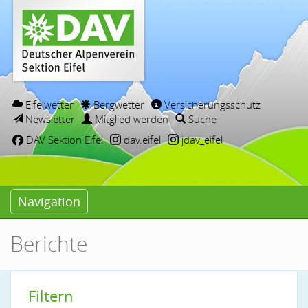
Eifelwetter
Bergwetter
Versicherungsschutz
Newsletter
Mitglied werden
Suche
DAV Sektion Eifel
dav.eifel
jdav_eifel
Navigation
Berichte
Filtern