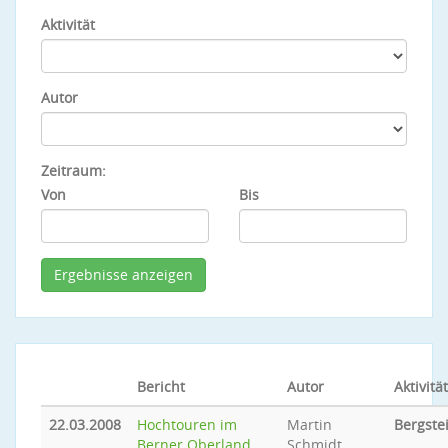
Aktivität
Autor
Zeitraum:
Von
Bis
Bericht
Autor
Aktivität
22.03.2008
Hochtouren im
Martin
Bergste
Berner Oberland
Schmidt