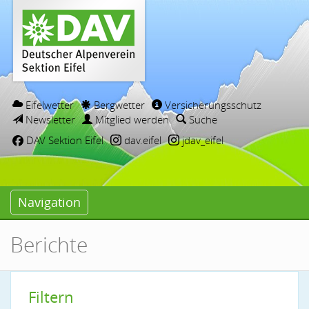
Eifelwetter
Bergwetter
Versicherungsschutz
Newsletter
Mitglied werden
Suche
DAV Sektion Eifel
dav.eifel
jdav_eifel
Navigation
Berichte
Filtern