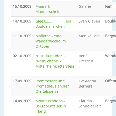
15.10.2009
Maare &
Galerie
Famili
Manderscheid
14.10.2009
Glees....................ein
Sven Claßen
Bould
Bouldermärchen
11.10.2009
Mallorca - eine
Monika Feld
Bergw
Wanderwoche im
Oktober
02.10.2009
"Bist du müde?" -
René
Wand
"Nein, oben!" -
Dreesen
Mittelrheinklettersteig
-
17.09.2009
Prommetaat und
Eva-Maria
Öffent
Prometheus an der
Berners
Oleftalsperre
14.09.2009
Mount Brandon -
Claudia
Bergw
Bergabenteuer in
Schneidereit
Irland