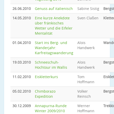
26.06.2010
Genuss auf italienisch
Sabine Sistig
Bergs
14.05.2010
Eine kurze Anekdote
Sven Claßen
Klette
über fränkisches
Wetter und die Eifeler
Mentalität
01.04.2010
Start ins Berg- und
Alois
Wand
Wanderjahr:
Handwerk
Karfreitagswanderung
19.03.2010
Schneeschuh-
Alois
Bergs
Hochtour im Wallis
Handwerk
11.02.2010
Eiskletterkurs
Tom
Eiskle
Hoffmann
05.02.2010
Chimborazo
Volker
Bergs
Expedition
Reinsch
30.12.2009
Annapurna-Runde
Werner
Trekki
Winter 2009/2010
Hoffmann