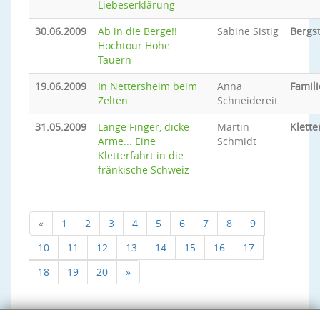
Liebeserklärung -
30.06.2009
Ab in die Berge!!
Sabine Sistig
Bergs
Hochtour Hohe
Tauern
19.06.2009
In Nettersheim beim
Anna
Famili
Zelten
Schneidereit
31.05.2009
Lange Finger, dicke
Martin
Klette
Arme... Eine
Schmidt
Kletterfahrt in die
fränkische Schweiz
«
1
2
3
4
5
6
7
8
9
10
11
12
13
14
15
16
17
18
19
20
»