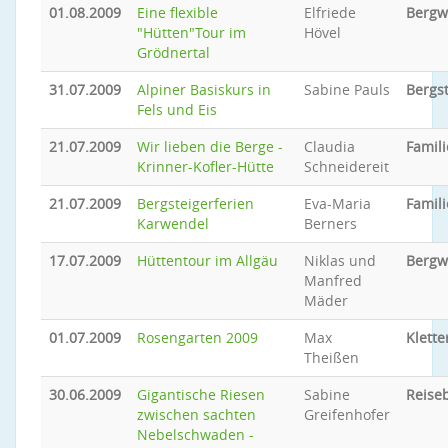
01.08.2009
Eine flexible
Elfriede
Bergw
"Hütten"Tour im
Hövel
Grödnertal
31.07.2009
Alpiner Basiskurs in
Sabine Pauls
Bergs
Fels und Eis
21.07.2009
Wir lieben die Berge -
Claudia
Famili
Krinner-Kofler-Hütte
Schneidereit
21.07.2009
Bergsteigerferien
Eva-Maria
Famili
Karwendel
Berners
17.07.2009
Hüttentour im Allgäu
Niklas und
Bergw
Manfred
Mäder
01.07.2009
Rosengarten 2009
Max
Klette
Theißen
30.06.2009
Gigantische Riesen
Sabine
Reiseb
zwischen sachten
Greifenhofer
Nebelschwaden -