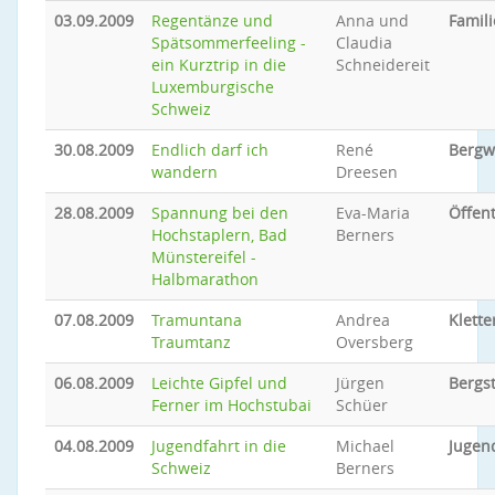
03.09.2009
Regentänze und
Anna und
Famili
Spätsommerfeeling -
Claudia
ein Kurztrip in die
Schneidereit
Luxemburgische
Schweiz
30.08.2009
Endlich darf ich
René
Bergw
wandern
Dreesen
28.08.2009
Spannung bei den
Eva-Maria
Öffent
Hochstaplern, Bad
Berners
Münstereifel -
Halbmarathon
07.08.2009
Tramuntana
Andrea
Klette
Traumtanz
Oversberg
06.08.2009
Leichte Gipfel und
Jürgen
Bergs
Ferner im Hochstubai
Schüer
04.08.2009
Jugendfahrt in die
Michael
Jugen
Schweiz
Berners