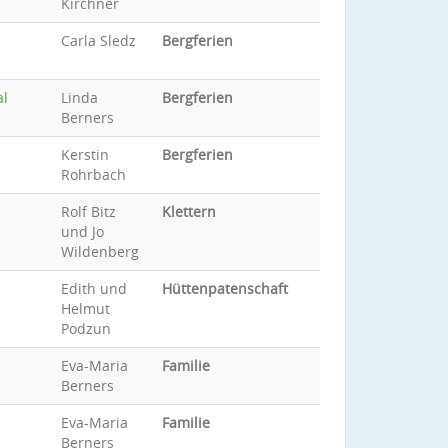
Kirchner
Carla Sledz
Bergferien
al
Linda
Bergferien
Berners
Kerstin
Bergferien
Rohrbach
Rolf Bitz
Klettern
und Jo
Wildenberg
Edith und
Hüttenpatenschaft
Helmut
Podzun
Eva-Maria
Familie
Berners
Eva-Maria
Familie
Berners