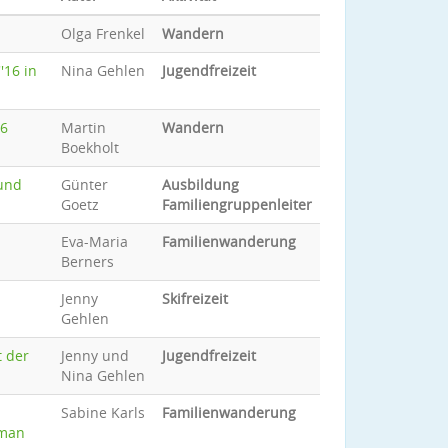
Olga Frenkel
Wandern
'16 in
Nina Gehlen
Jugendfreizeit
16
Martin
Wandern
Boekholt
 und
Günter
Ausbildung
Goetz
Familiengruppenleiter
Eva-Maria
Familienwanderung
Berners
Jenny
Skifreizeit
Gehlen
t der
Jenny und
Jugendfreizeit
Nina Gehlen
Sabine Karls
Familienwanderung
 man