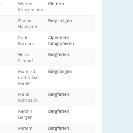
-
Werner
Klettern
Kunzelmann
Florian
Bergsteigen
Hausotter
Rudi
Alpentiere
Berners
fotografieren
Heike
Bergferien
Schmid
Manfred
Bergsteigen
und Niklas
Mäder
Frank
Bergferien
Rohrbach
Kerstin
Bergferien
Görgen
Miriam
Bergferien