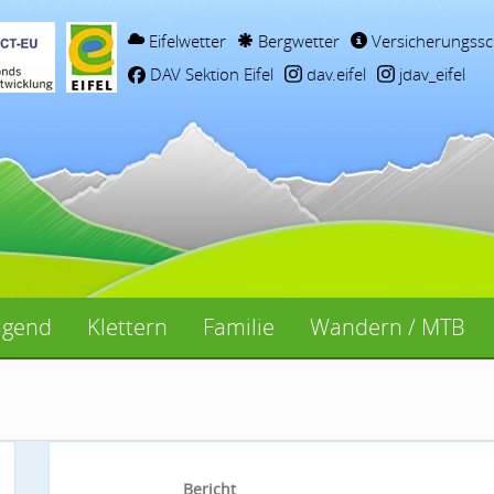
Eifelwetter
Bergwetter
Versicherungssc
DAV Sektion Eifel
dav.eifel
jdav_eifel
ugend
Klettern
Familie
Wandern / MTB
Bericht