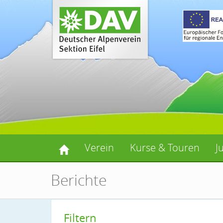
Verein
Kurse & Touren
J
Berichte
Filtern