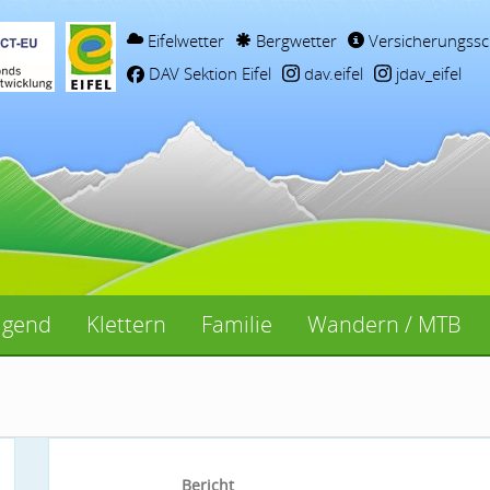
Eifelwetter
Bergwetter
Versicherungssc
DAV Sektion Eifel
dav.eifel
jdav_eifel
ugend
Klettern
Familie
Wandern / MTB
Bericht