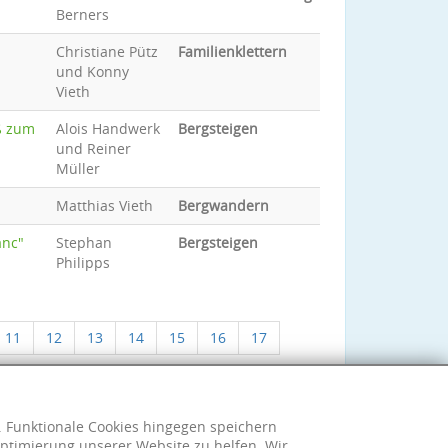
Berners
Christiane Pütz
Familienklettern
und Konny
Vieth
ß zum
Alois Handwerk
Bergsteigen
und Reiner
Müller
Matthias Vieth
Bergwandern
anc"
Stephan
Bergsteigen
Philipps
11
12
13
14
15
16
17
h. Funktionale Cookies hingegen speichern
ptimierung unserer Website zu helfen. Wir