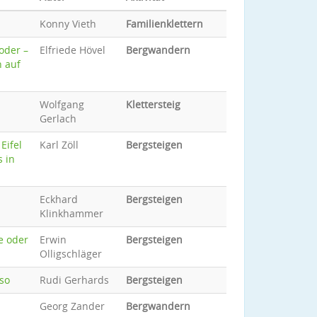
Konny Vieth
Familienklettern
oder –
Elfriede Hövel
Bergwandern
n auf
Wolfgang
Klettersteig
Gerlach
Eifel
Karl Zöll
Bergsteigen
s in
Eckhard
Bergsteigen
Klinkhammer
e oder
Erwin
Bergsteigen
Olligschläger
so
Rudi Gerhards
Bergsteigen
Georg Zander
Bergwandern