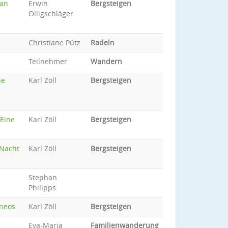
man
Erwin
Bergsteigen
Olligschläger
Christiane Pütz
Radeln
Teilnehmer
Wandern
ne
Karl Zöll
Bergsteigen
 Eine
Karl Zöll
Bergsteigen
 Nacht
Karl Zöll
Bergsteigen
Stephan
Philipps
rneos
Karl Zöll
Bergsteigen
Eva-Maria
Familienwanderung