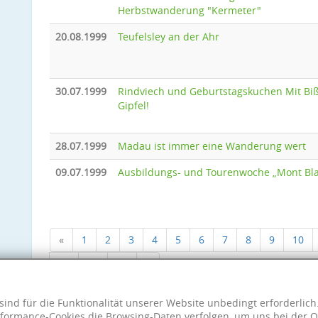
Herbstwanderung "Kermeter"
20.08.1999
Teufelsley an der Ahr
30.07.1999
Rindviech und Geburtstagskuchen Mit Bi
Gipfel!
28.07.1999
Madau ist immer eine Wanderung wert
09.07.1999
Ausbildungs- und Tourenwoche „Mont Bl
«
1
2
3
4
5
6
7
8
9
10
18
19
20
»
sind für die Funktionalität unserer Website unbedingt erforderlic
formance-Cookies die Browsing-Daten verfolgen, um uns bei der O