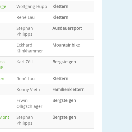
rge
Wolfgang Hupp
Klettern
René Lau
Klettern
Stephan
Ausdauersport
Philipps
Eckhard
Mountainbike
Klinkhammer
ass
Karl Zöll
Bergsteigen
iß.
ten
René Lau
Klettern
Konny Vieth
Familienklettern
Erwin
Bergsteigen
Olligschläger
"Mont
Stephan
Bergsteigen
Philipps