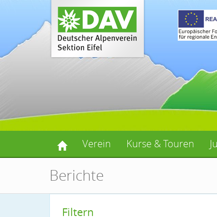
Verein
Kurse & Touren
J
Berichte
Filtern