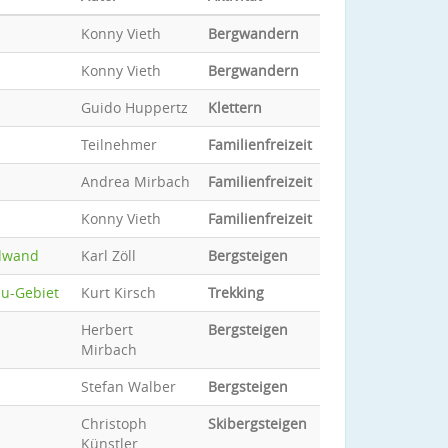
Konny Vieth
Bergwandern
Konny Vieth
Bergwandern
Guido Huppertz
Klettern
Teilnehmer
Familienfreizeit
Andrea Mirbach
Familienfreizeit
Konny Vieth
Familienfreizeit
rdwand
Karl Zöll
Bergsteigen
bu-Gebiet
Kurt Kirsch
Trekking
Herbert
Bergsteigen
Mirbach
Stefan Walber
Bergsteigen
Christoph
Skibergsteigen
Künstler