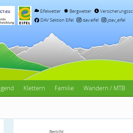
Eifelwetter
Bergwetter
Versicherungssc
DAV Sektion Eifel
dav.eifel
jdav_eifel
ugend
Klettern
Familie
Wandern / MTB
Bericht