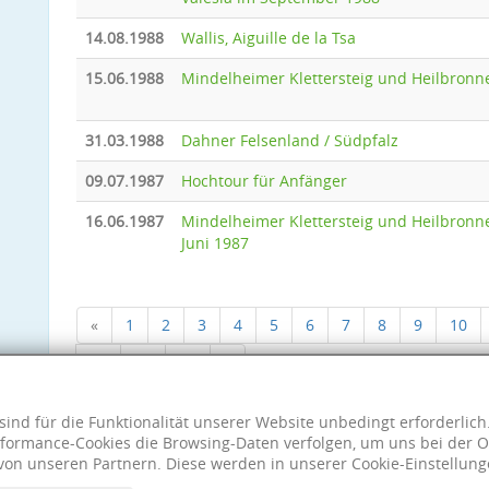
14.08.1988
Wallis, Aiguille de la Tsa
15.06.1988
Mindelheimer Klettersteig und Heilbronn
31.03.1988
Dahner Felsenland / Südpfalz
09.07.1987
Hochtour für Anfänger
16.06.1987
Mindelheimer Klettersteig und Heilbronn
Juni 1987
«
1
2
3
4
5
6
7
8
9
10
18
19
20
»
sind für die Funktionalität unserer Website unbedingt erforderlic
formance-Cookies die Browsing-Daten verfolgen, um uns bei der O
von unseren Partnern. Diese werden in unserer Cookie-Einstellung