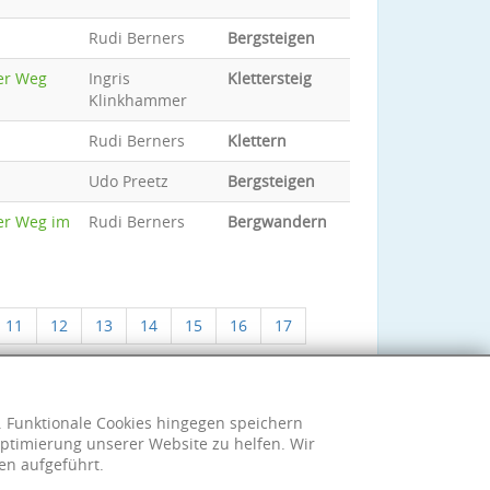
Rudi Berners
Bergsteigen
er Weg
Ingris
Klettersteig
Klinkhammer
Rudi Berners
Klettern
Udo Preetz
Bergsteigen
er Weg im
Rudi Berners
Bergwandern
11
12
13
14
15
16
17
h. Funktionale Cookies hingegen speichern
ptimierung unserer Website zu helfen. Wir
en aufgeführt.