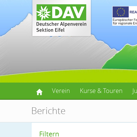
Verein
Kurse & Touren
J
Berichte
Filtern