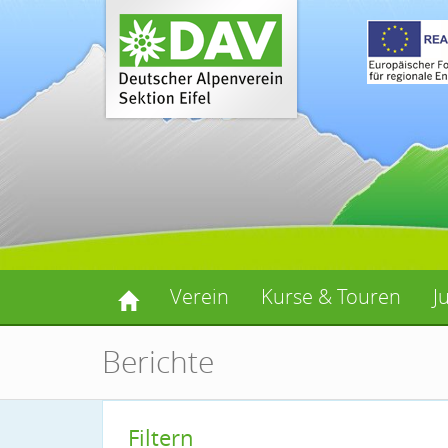
Verein
Kurse & Touren
J
Berichte
Filtern