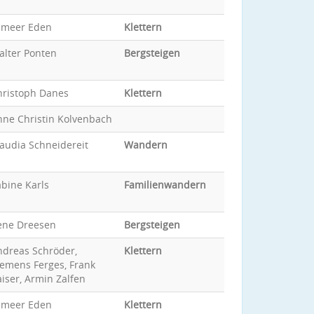
ameer Eden
Klettern
alter Ponten
Bergsteigen
hristoph Danes
Klettern
nne Christin Kolvenbach
audia Schneidereit
Wandern
bine Karls
Familienwandern
ene Dreesen
Bergsteigen
ndreas Schröder,
Klettern
lemens Ferges, Frank
iser, Armin Zalfen
ameer Eden
Klettern