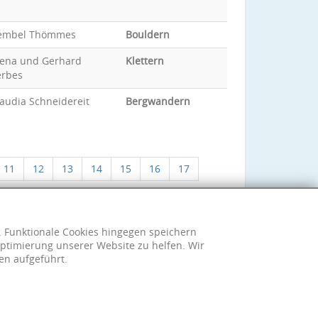
embel Thömmes
Bouldern
lena und Gerhard
Klettern
erbes
audia Schneidereit
Bergwandern
11
12
13
14
15
16
17
h. Funktionale Cookies hingegen speichern
ptimierung unserer Website zu helfen. Wir
en aufgeführt.