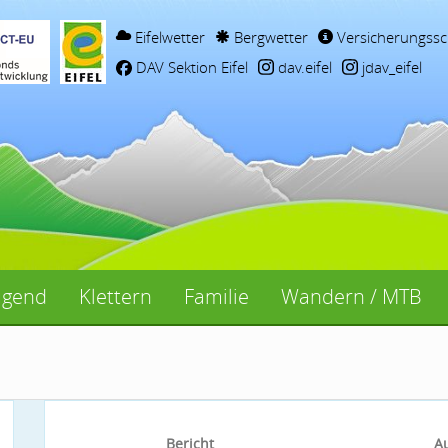
Eifelwetter
Bergwetter
Versicherungssc
DAV Sektion Eifel
dav.eifel
jdav_eifel
ugend
Klettern
Familie
Wandern / MTB
Bericht
A