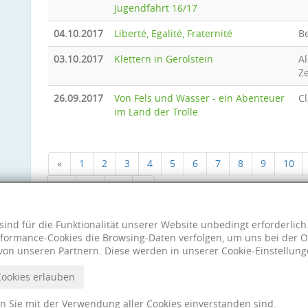
Jugendfahrt 16/17
04.10.2017
Liberté, Egalité, Fraternité
B
03.10.2017
Klettern in Gerolstein
A
Z
26.09.2017
Von Fels und Wasser - ein Abenteuer
Cl
im Land der Trolle
«
1
2
3
4
5
6
7
8
9
10
18
19
20
»
sind für die Funktionalität unserer Website unbedingt erforderlic
formance-Cookies die Browsing-Daten verfolgen, um uns bei der O
von unseren Partnern. Diese werden in unserer Cookie-Einstellung
Cookies erlauben
nn Sie mit der Verwendung aller Cookies einverstanden sind.