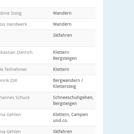
bine Sistig
Wandern
lois Handwerk
Wandern
Skifahren
bastian Dietrich
Klettern
Bergsteigen
le Teilnehmer
Klettern
nrik Zöll
Bergwandern /
Klettersteig
ohannes Schuck
Schneeschuhgehen,
Bergsteigen
ina Gehlen
Klettern, Campen
und co.
ina Gehlen
Skifahren