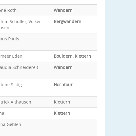
ené Roth
Wandern
him Schüller, Volker
Bergwandern
ansen
aus Pauls
ameer Eden
Bouldern, Klettern
audia Schneidereit
Wandern
bine Sistig
Hochtour
trick Althausen
Klettern
na
Klettern
ina Gehlen