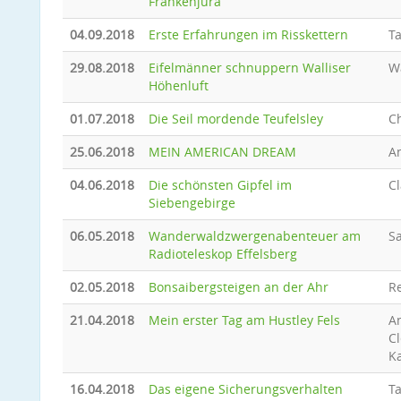
Frankenjura
04.09.2018
Erste Erfahrungen im Risskettern
T
29.08.2018
Eifelmänner schnuppern Walliser
W
Höhenluft
01.07.2018
Die Seil mordende Teufelsley
C
25.06.2018
MEIN AMERICAN DREAM
A
04.06.2018
Die schönsten Gipfel im
Cl
Siebengebirge
06.05.2018
Wanderwaldzwergenabenteuer am
Sa
Radioteleskop Effelsberg
02.05.2018
Bonsaibergsteigen an der Ahr
R
21.04.2018
Mein erster Tag am Hustley Fels
A
C
Ka
16.04.2018
Das eigene Sicherungsverhalten
T