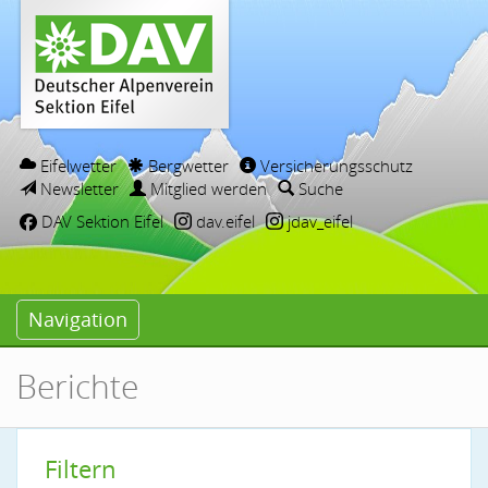
Eifelwetter
Bergwetter
Versicherungsschutz
Newsletter
Mitglied werden
Suche
DAV Sektion Eifel
dav.eifel
jdav_eifel
Navigation
Berichte
Filtern