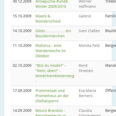
30.12.2009
Annapurna-Runde
Werner
Trekki
Winter 2009/2010
Hoffmann
15.10.2009
Maare &
Galerie
Famili
Manderscheid
14.10.2009
Glees....................ein
Sven Claßen
Bould
Bouldermärchen
11.10.2009
Mallorca - eine
Monika Feld
Bergw
Wanderwoche im
Oktober
02.10.2009
"Bist du müde?" -
René
Wand
"Nein, oben!" -
Dreesen
Mittelrheinklettersteig
-
17.09.2009
Prommetaat und
Eva-Maria
Öffent
Prometheus an der
Berners
Oleftalsperre
14.09.2009
Mount Brandon -
Claudia
Bergw
Bergabenteuer in
Schneidereit