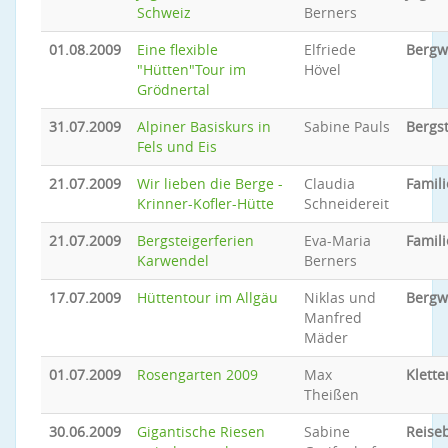
Schweiz
Berners
01.08.2009
Eine flexible
Elfriede
Bergw
"Hütten"Tour im
Hövel
Grödnertal
31.07.2009
Alpiner Basiskurs in
Sabine Pauls
Bergs
Fels und Eis
21.07.2009
Wir lieben die Berge -
Claudia
Famili
Krinner-Kofler-Hütte
Schneidereit
21.07.2009
Bergsteigerferien
Eva-Maria
Famili
Karwendel
Berners
17.07.2009
Hüttentour im Allgäu
Niklas und
Bergw
Manfred
Mäder
01.07.2009
Rosengarten 2009
Max
Klette
Theißen
30.06.2009
Gigantische Riesen
Sabine
Reiseb