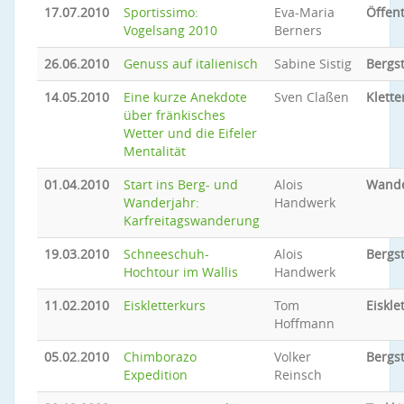
17.07.2010
Sportissimo:
Eva-Maria
Öffent
Vogelsang 2010
Berners
26.06.2010
Genuss auf italienisch
Sabine Sistig
Bergs
14.05.2010
Eine kurze Anekdote
Sven Claßen
Klette
über fränkisches
Wetter und die Eifeler
Mentalität
01.04.2010
Start ins Berg- und
Alois
Wand
Wanderjahr:
Handwerk
Karfreitagswanderung
19.03.2010
Schneeschuh-
Alois
Bergs
Hochtour im Wallis
Handwerk
11.02.2010
Eiskletterkurs
Tom
Eiskle
Hoffmann
05.02.2010
Chimborazo
Volker
Bergs
Expedition
Reinsch