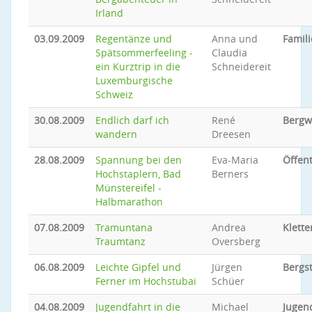
Irland
03.09.2009
Regentänze und
Anna und
Famili
Spätsommerfeeling -
Claudia
ein Kurztrip in die
Schneidereit
Luxemburgische
Schweiz
30.08.2009
Endlich darf ich
René
Bergw
wandern
Dreesen
28.08.2009
Spannung bei den
Eva-Maria
Öffent
Hochstaplern, Bad
Berners
Münstereifel -
Halbmarathon
07.08.2009
Tramuntana
Andrea
Klette
Traumtanz
Oversberg
06.08.2009
Leichte Gipfel und
Jürgen
Bergs
Ferner im Hochstubai
Schüer
04.08.2009
Jugendfahrt in die
Michael
Jugen