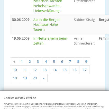
zwischen sachten
Greifenhofer
Nebelschwaden -
Liebeserklärung -
30.06.2009
Ab in die Berge!!
Sabine Sistig
Bergs
Hochtour Hohe
Tauern
19.06.2009
In Nettersheim beim
Anna
Famili
Zelten
Schneidereit
«
1
2
3
4
5
6
7
8
9
10
11
12
13
14
15
16
17
18
19
20
»
Cookies auf dav-eifel.de
Wir verwenden Cookies. Einige Cookies sind für die Funktionalität unserer Website unbedingt erforderlich.
Funktionale Cookies hingegen speichern technische Informationen, während Performance-Cookies die Browsing-