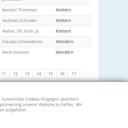
Bembel Thömmes
Klettern
Andreas Schröder
Klettern
Walter, Oli, Ruth, Jo
Klettern
Claudia Schneidereit
Wandern
René Dreesen
Wandern
11
12
13
14
15
16
17
h. Funktionale Cookies hingegen speichern
ptimierung unserer Website zu helfen. Wir
en aufgeführt.