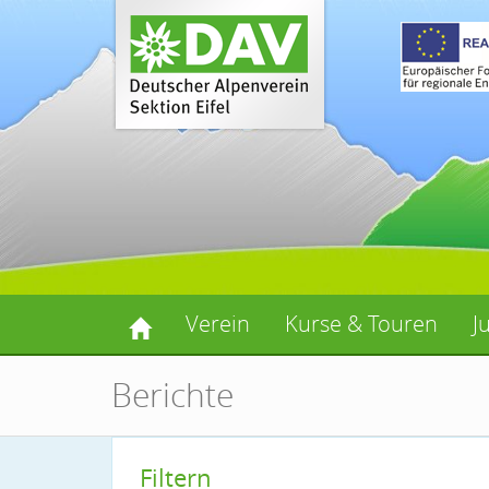
Verein
Kurse & Touren
J
Berichte
Filtern