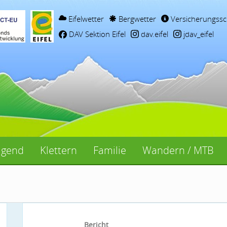
Eifelwetter
Bergwetter
Versicherungssc
DAV Sektion Eifel
dav.eifel
jdav_eifel
ugend
Klettern
Familie
Wandern / MTB
Bericht