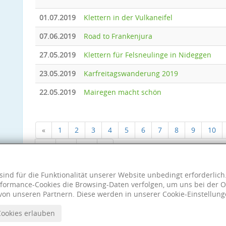
01.07.2019
Klettern in der Vulkaneifel
07.06.2019
Road to Frankenjura
27.05.2019
Klettern für Felsneulinge in Nideggen
23.05.2019
Karfreitagswanderung 2019
22.05.2019
Mairegen macht schön
«
1
2
3
4
5
6
7
8
9
10
18
19
20
»
sind für die Funktionalität unserer Website unbedingt erforderlic
formance-Cookies die Browsing-Daten verfolgen, um uns bei der O
von unseren Partnern. Diese werden in unserer Cookie-Einstellung
Cookies erlauben