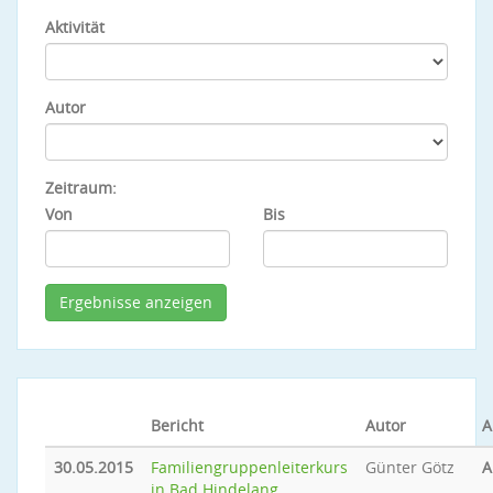
Aktivität
Autor
Zeitraum:
Von
Bis
Bericht
Autor
A
30.05.2015
Familiengruppenleiterkurs
Günter Götz
A
in Bad Hindelang