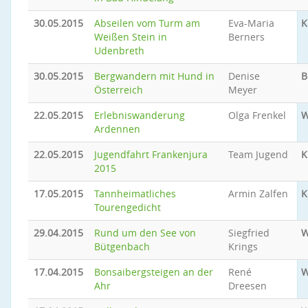
30.05.2015
Abseilen vom Turm am
Eva-Maria
K
Weißen Stein in
Berners
Udenbreth
30.05.2015
Bergwandern mit Hund in
Denise
B
Österreich
Meyer
22.05.2015
Erlebniswanderung
Olga Frenkel
W
Ardennen
22.05.2015
Jugendfahrt Frankenjura
Team Jugend
K
2015
17.05.2015
Tannheimatliches
Armin Zalfen
K
Tourengedicht
29.04.2015
Rund um den See von
Siegfried
W
Bütgenbach
Krings
17.04.2015
Bonsaibergsteigen an der
René
W
Ahr
Dreesen