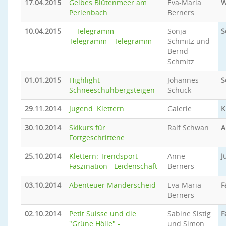
17.04.2015
Gelbes Blütenmeer am
Eva-Maria
W
Perlenbach
Berners
10.04.2015
---Telegramm---
Sonja
S
Telegramm---Telegramm---
Schmitz und
Bernd
Schmitz
01.01.2015
Highlight
Johannes
S
Schneeschuhbergsteigen
Schuck
29.11.2014
Jugend: Klettern
Galerie
K
30.10.2014
Skikurs für
Ralf Schwan
A
Fortgeschrittene
25.10.2014
Klettern: Trendsport -
Anne
J
Faszination - Leidenschaft
Berners
03.10.2014
Abenteuer Manderscheid
Eva-Maria
F
Berners
02.10.2014
Petit Suisse und die
Sabine Sistig
F
"Grüne Hölle" -
und Simon