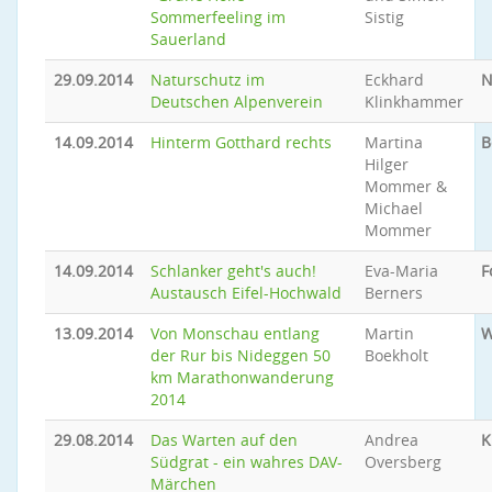
Sommerfeeling im
Sistig
Sauerland
29.09.2014
Naturschutz im
Eckhard
N
Deutschen Alpenverein
Klinkhammer
14.09.2014
Hinterm Gotthard rechts
Martina
B
Hilger
Mommer &
Michael
Mommer
14.09.2014
Schlanker geht's auch!
Eva-Maria
F
Austausch Eifel-Hochwald
Berners
13.09.2014
Von Monschau entlang
Martin
W
der Rur bis Nideggen 50
Boekholt
km Marathonwanderung
2014
29.08.2014
Das Warten auf den
Andrea
K
Südgrat - ein wahres DAV-
Oversberg
Märchen