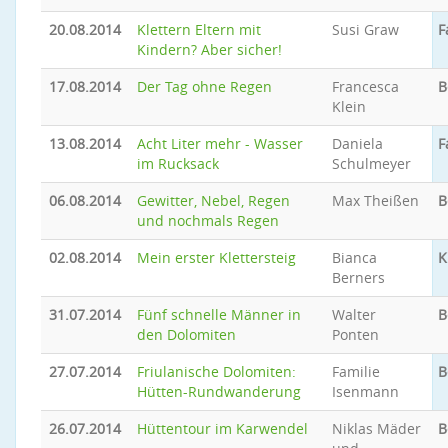
20.08.2014
Klettern Eltern mit
Susi Graw
F
Kindern? Aber sicher!
17.08.2014
Der Tag ohne Regen
Francesca
B
Klein
13.08.2014
Acht Liter mehr - Wasser
Daniela
F
im Rucksack
Schulmeyer
06.08.2014
Gewitter, Nebel, Regen
Max Theißen
B
und nochmals Regen
02.08.2014
Mein erster Klettersteig
Bianca
K
Berners
31.07.2014
Fünf schnelle Männer in
Walter
B
den Dolomiten
Ponten
27.07.2014
Friulanische Dolomiten:
Familie
B
Hütten-Rundwanderung
Isenmann
26.07.2014
Hüttentour im Karwendel
Niklas Mäder
B