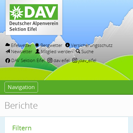
Eifelwetter
Bergwetter
Versicherungsschutz
Newsletter
Mitglied werden
Suche
DAV Sektion Eifel
dav.eifel
jdav_eifel
Navigation
Berichte
Filtern