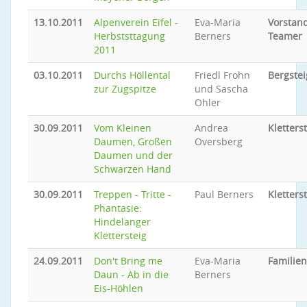
13.10.2011
Alpenverein Eifel -
Eva-Maria
Vorstand
Herbststtagung
Berners
Teamer
2011
03.10.2011
Durchs Höllental
Friedl Frohn
Bergste
zur Zugspitze
und Sascha
Ohler
30.09.2011
Vom Kleinen
Andrea
Kletters
Daumen, Großen
Oversberg
Daumen und der
Schwarzen Hand
30.09.2011
Treppen - Tritte -
Paul Berners
Kletters
Phantasie:
Hindelanger
Klettersteig
24.09.2011
Don't Bring me
Eva-Maria
Familie
Daun - Ab in die
Berners
Eis-Höhlen