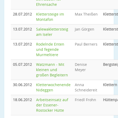
Ehrensache
28.07.2012
Klettersteige im
Max Theißen
Kletters
Montafon
13.07.2012
Salewaklettersteig
Jan Görgen
Kletters
am Iseler
13.07.2012
Rodelnde Enten
Paul Berners
Kletters
und fegende
Murmeltiere
05.07.2012
Watzmann - Mit
Denise
Bergste
kleinen und
Meyer
großen Begleitern
30.06.2012
Kletterwochenende
Anna
Klettern
Nideggen
Schneidereit
18.06.2012
Arbeitseinsatz auf
Friedl Frohn
Hüttenp
der Essener-
Rostocker Hütte