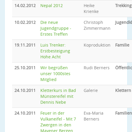
14.02.2012
Nepal 2012
Heike
Trekking
Krienke
10.02.2012
Die neue
Christoph
Jugendkl
Jugendgruppe -
Zimmermann
Erstes Treffen
19.11.2011
Luis Trenker:
Koproduktion
Familie
Erstbesteigung
Hohe Acht
25.10.2011
Wir begrüßen
Rudi Berners
Öffentli
unser 1000stes
Mitglied
24.10.2011
Kletterkurs in Bad
Galerie
Klettern
Münstereifel mit
Dennis Nebe
24.10.2011
Feuer in der
Eva-Maria
Familien
Vulkaneifel - Mit 7
Berners
Zwergen in den
Mayener Bergen