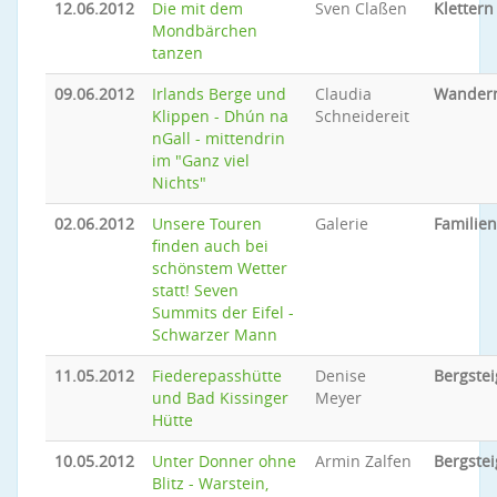
12.06.2012
Die mit dem
Sven Claßen
Klettern
Mondbärchen
tanzen
09.06.2012
Irlands Berge und
Claudia
Wander
Klippen - Dhún na
Schneidereit
nGall - mittendrin
im "Ganz viel
Nichts"
02.06.2012
Unsere Touren
Galerie
Familie
finden auch bei
schönstem Wetter
statt! Seven
Summits der Eifel -
Schwarzer Mann
11.05.2012
Fiederepasshütte
Denise
Bergste
und Bad Kissinger
Meyer
Hütte
10.05.2012
Unter Donner ohne
Armin Zalfen
Bergste
Blitz - Warstein,