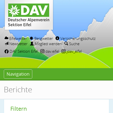
Eifelwetter
Bergwetter
Versicherungsschutz
Newsletter
Mitglied werden
Suche
DAV Sektion Eifel
dav.eifel
jdav_eifel
Navigation
Berichte
Filtern