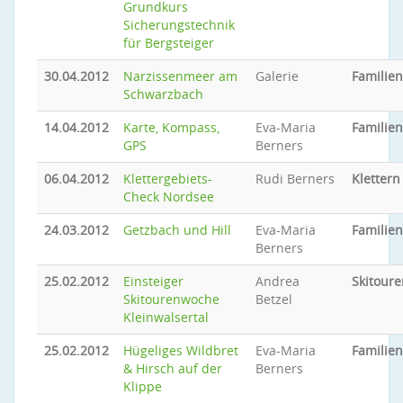
Grundkurs
Sicherungstechnik
für Bergsteiger
30.04.2012
Narzissenmeer am
Galerie
Familie
Schwarzbach
14.04.2012
Karte, Kompass,
Eva-Maria
Familie
GPS
Berners
06.04.2012
Klettergebiets-
Rudi Berners
Klettern
Check Nordsee
24.03.2012
Getzbach und Hill
Eva-Maria
Familie
Berners
25.02.2012
Einsteiger
Andrea
Skitoure
Skitourenwoche
Betzel
Kleinwalsertal
25.02.2012
Hügeliges Wildbret
Eva-Maria
Familie
& Hirsch auf der
Berners
Klippe