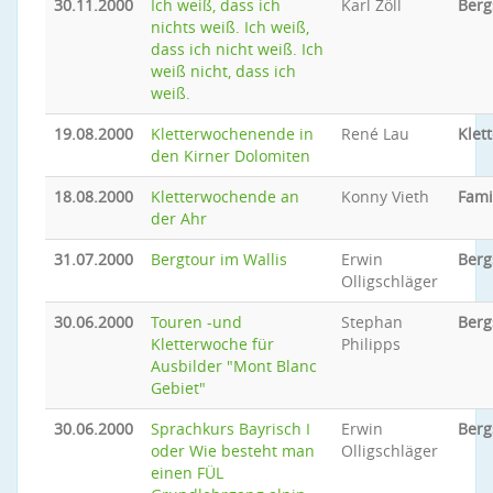
30.11.2000
Ich weiß, dass ich
Karl Zöll
Berg
nichts weiß. Ich weiß,
dass ich nicht weiß. Ich
weiß nicht, dass ich
weiß.
19.08.2000
Kletterwochenende in
René Lau
Klet
den Kirner Dolomiten
18.08.2000
Kletterwochende an
Konny Vieth
Fami
der Ahr
31.07.2000
Bergtour im Wallis
Erwin
Berg
Olligschläger
30.06.2000
Touren -und
Stephan
Berg
Kletterwoche für
Philipps
Ausbilder "Mont Blanc
Gebiet"
30.06.2000
Sprachkurs Bayrisch I
Erwin
Berg
oder Wie besteht man
Olligschläger
einen FÜL