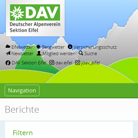
Eifelwetter
Bergwetter
Versicherungsschutz
Newsletter
Mitglied werden
Suche
DAV Sektion Eifel
dav.eifel
jdav_eifel
Navigation
Berichte
Filtern