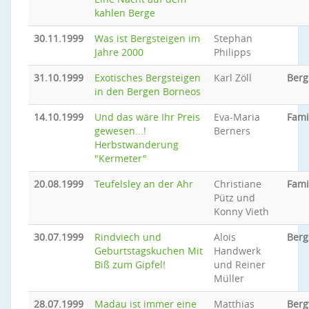
kahlen Berge
30.11.1999
Was ist Bergsteigen im
Stephan
Jahre 2000
Philipps
31.10.1999
Exotisches Bergsteigen
Karl Zöll
Berg
in den Bergen Borneos
14.10.1999
Und das wäre Ihr Preis
Eva-Maria
Fami
gewesen...!
Berners
Herbstwanderung
"Kermeter"
20.08.1999
Teufelsley an der Ahr
Christiane
Fami
Pütz und
Konny Vieth
30.07.1999
Rindviech und
Alois
Berg
Geburtstagskuchen Mit
Handwerk
Biß zum Gipfel!
und Reiner
Müller
28.07.1999
Madau ist immer eine
Matthias
Ber