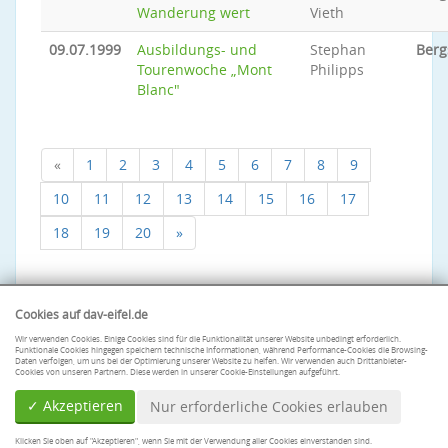
Wanderung wert
Vieth
09.07.1999
Ausbildungs- und
Stephan
Berg
Tourenwoche „Mont
Philipps
Blanc"
«
1
2
3
4
5
6
7
8
9
10
11
12
13
14
15
16
17
18
19
20
»
Cookies auf dav-eifel.de
Wir verwenden Cookies. Einige Cookies sind für die Funktionalität unserer Website unbedingt erforderlich.
Funktionale Cookies hingegen speichern technische Informationen, während Performance-Cookies die Browsing-
Daten verfolgen, um uns bei der Optimierung unserer Website zu helfen. Wir verwenden auch Drittanbieter-
Cookies von unseren Partnern. Diese werden in unserer Cookie-Einstellungen aufgeführt.
✓ Akzeptieren
Nur erforderliche Cookies erlauben
Klicken Sie oben auf "Akzeptieren", wenn Sie mit der Verwendung aller Cookies einverstanden sind.