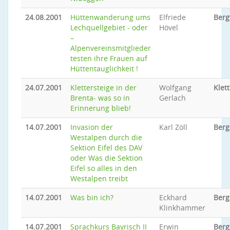
24.08.2001
Hüttenwanderung ums
Elfriede
Ber
Lechquellgebiet - oder
Hövel
–
Alpenvereinsmitglieder
testen ihre Frauen auf
Hüttentauglichkeit !
24.07.2001
Klettersteige in der
Wolfgang
Klet
Brenta- was so in
Gerlach
Erinnerung blieb!
14.07.2001
Invasion der
Karl Zöll
Berg
Westalpen durch die
Sektion Eifel des DAV
oder Was die Sektion
Eifel so alles in den
Westalpen treibt
14.07.2001
Was bin ich?
Eckhard
Berg
Klinkhammer
14.07.2001
Sprachkurs Bayrisch II
Erwin
Berg