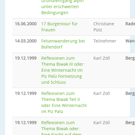
Grundlehrgang alpin
unter erschwerten
Bedingungen
16.06.2000
17 Burgentour für
Christiane
Rade
Frauen
Pütz
14.03.2000
Felsenwanderung bei
Teilnehmer
Wan
Bollendorf
19.12.1999
Reflexionen zum
Karl Zöll
Berg
Thema Biwak III oder:
Eine Winternacht im
Piz Palü Fortsetzung
und Schluss
19.12.1999
Reflexionen zum
Karl Zöll
Berg
Thema Biwak Teil II
oder Eine Winternacht
im Piz Palü
19.12.1999
Reflexionen zum
Karl Zöll
Berg
Thema Biwak oder:
Eine Nacht auf dem