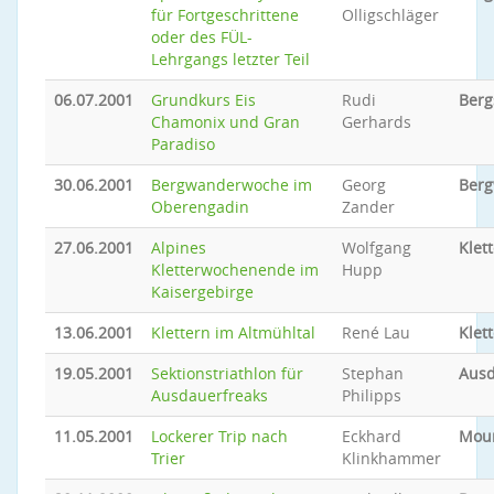
für Fortgeschrittene
Olligschläger
oder des FÜL-
Lehrgangs letzter Teil
06.07.2001
Grundkurs Eis
Rudi
Berg
Chamonix und Gran
Gerhards
Paradiso
30.06.2001
Bergwanderwoche im
Georg
Ber
Oberengadin
Zander
27.06.2001
Alpines
Wolfgang
Klet
Kletterwochenende im
Hupp
Kaisergebirge
13.06.2001
Klettern im Altmühltal
René Lau
Klet
19.05.2001
Sektionstriathlon für
Stephan
Ausd
Ausdauerfreaks
Philipps
11.05.2001
Lockerer Trip nach
Eckhard
Moun
Trier
Klinkhammer