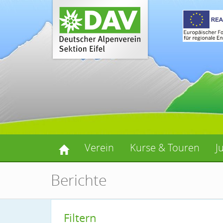
Verein
Kurse & Touren
J
Berichte
Filtern