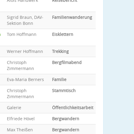
Alois Handwerk
Reisebericht
Sigrid Braun, DAV-
Familienwanderung
Sektion Bonn
n
Tom Hoffmann
Eisklettern
Werner Hoffmann
Trekking
Christoph
Bergfilmabend
Zimmermann
Eva-Maria Berners
Familie
Christoph
Stammtisch
Zimmermann
Galerie
Öffentlichkeitsarbeit
Elfriede Hövel
Bergwandern
Max Theißen
Bergwandern