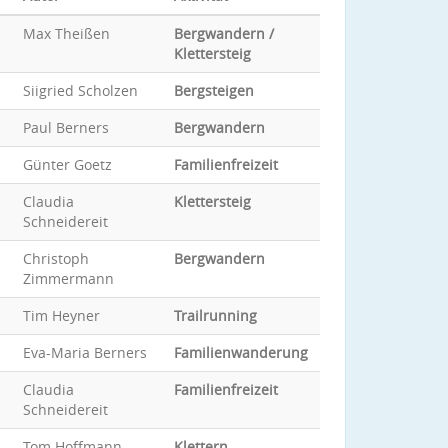
Max Theißen
Bergwandern /
Klettersteig
Siigried Scholzen
Bergsteigen
Paul Berners
Bergwandern
Günter Goetz
Familienfreizeit
Claudia
Klettersteig
Schneidereit
Christoph
Bergwandern
Zimmermann
Tim Heyner
Trailrunning
Eva-Maria Berners
Familienwanderung
Claudia
Familienfreizeit
Schneidereit
Tom Hoffmann
Klettern