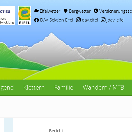
Eifelwetter
Bergwetter
Versicherungssc
DAV Sektion Eifel
dav.eifel
jdav_eifel
ugend
Klettern
Familie
Wandern / MTB
Bericht