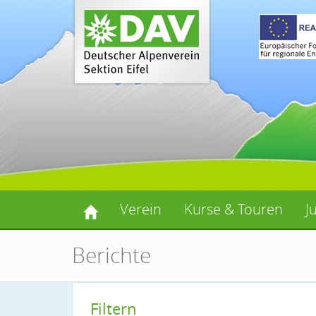
Verein
Kurse & Touren
J
Berichte
Filtern