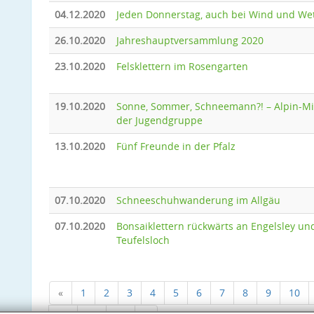
04.12.2020
Jeden Donnerstag, auch bei Wind und We
26.10.2020
Jahreshauptversammlung 2020
23.10.2020
Felsklettern im Rosengarten
19.10.2020
Sonne, Sommer, Schneemann?! – Alpin-Mi
der Jugendgruppe
13.10.2020
Fünf Freunde in der Pfalz
07.10.2020
Schneeschuhwanderung im Allgäu
07.10.2020
Bonsaiklettern rückwärts an Engelsley un
Teufelsloch
«
1
2
3
4
5
6
7
8
9
10