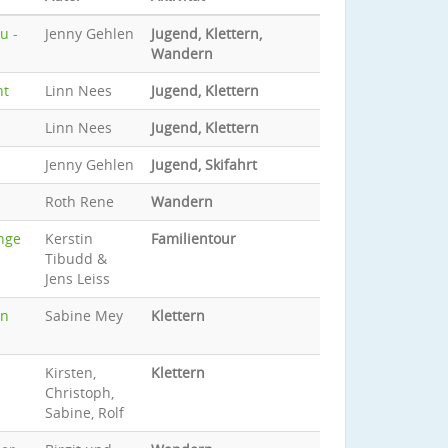
u -
Jenny Gehlen
Jugend, Klettern,
Wandern
nt
Linn Nees
Jugend, Klettern
Linn Nees
Jugend, Klettern
Jenny Gehlen
Jugend, Skifahrt
Roth Rene
Wandern
nge
Kerstin
Familientour
Tibudd &
Jens Leiss
en
Sabine Mey
Klettern
Kirsten,
Klettern
Christoph,
Sabine, Rolf