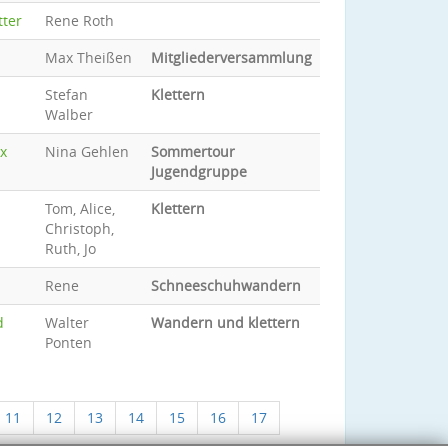
tter
Rene Roth
Max Theißen
Mitgliederversammlung
Stefan
Klettern
Walber
x
Nina Gehlen
Sommertour
Jugendgruppe
Tom, Alice,
Klettern
Christoph,
Ruth, Jo
Rene
Schneeschuhwandern
d
Walter
Wandern und klettern
Ponten
11
12
13
14
15
16
17