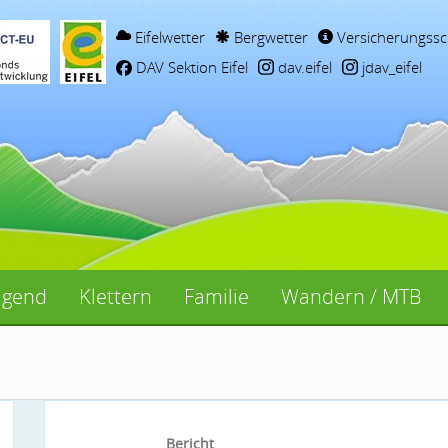
Eifelwetter
Bergwetter
Versicherungssc
DAV Sektion Eifel
dav.eifel
jdav_eifel
ugend
Klettern
Familie
Wandern / MTB
Bericht