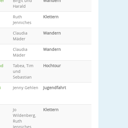
der
Birgit und
Wandern
Harald
Ruth
Klettern
Jenniches
Claudia
Wandern
Mäder
Claudia
Wandern
Mäder
nd
Tabea, Tim
Hochtour
und
Sebastian
i
Jenny Gehlen
Jugendfahrt
Jo
Klettern
Wildenberg,
Ruth
Jenniches