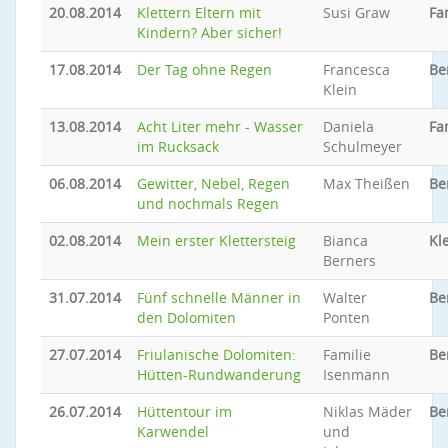
20.08.2014
Klettern Eltern mit
Susi Graw
Fa
Kindern? Aber sicher!
17.08.2014
Der Tag ohne Regen
Francesca
Be
Klein
13.08.2014
Acht Liter mehr - Wasser
Daniela
Fa
im Rucksack
Schulmeyer
06.08.2014
Gewitter, Nebel, Regen
Max Theißen
Be
und nochmals Regen
02.08.2014
Mein erster Klettersteig
Bianca
Kl
Berners
31.07.2014
Fünf schnelle Männer in
Walter
Be
den Dolomiten
Ponten
27.07.2014
Friulanische Dolomiten:
Familie
Be
Hütten-Rundwanderung
Isenmann
26.07.2014
Hüttentour im
Niklas Mäder
Be
Karwendel
und