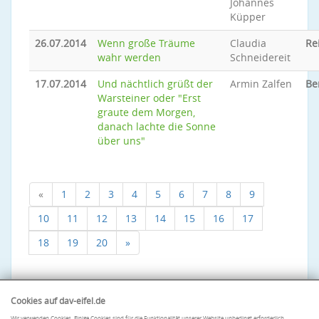
Johannes
Küpper
26.07.2014
Wenn große Träume
Claudia
Re
wahr werden
Schneidereit
17.07.2014
Und nächtlich grüßt der
Armin Zalfen
Be
Warsteiner oder "Erst
graute dem Morgen,
danach lachte die Sonne
über uns"
«
1
2
3
4
5
6
7
8
9
10
11
12
13
14
15
16
17
18
19
20
»
Cookies auf dav-eifel.de
Wir verwenden Cookies. Einige Cookies sind für die Funktionalität unserer Website unbedingt erforderlich.