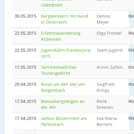
Udenbreth
30.05.2015
Bergwandern mit Hund
Denise
Be
in Österreich
Meyer
22.05.2015
Erlebniswanderung
Olga Frenkel
Wa
Ardennen
22.05.2015
Jugendfahrt Frankenjura
Team Jugend
Kl
2015
17.05.2015
Tannheimatliches
Armin Zalfen
Kl
Tourengedicht
29.04.2015
Rund um den See von
Siegfried
Wa
Bütgenbach
Krings
17.04.2015
Bonsaibergsteigen an
René
Wa
der Ahr
Dreesen
17.04.2015
Gelbes Blütenmeer am
Eva-Maria
Wa
Perlenbach
Berners