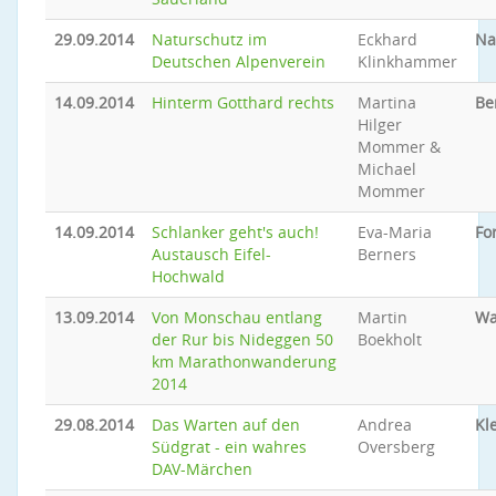
29.09.2014
Naturschutz im
Eckhard
Na
Deutschen Alpenverein
Klinkhammer
14.09.2014
Hinterm Gotthard rechts
Martina
Be
Hilger
Mommer &
Michael
Mommer
14.09.2014
Schlanker geht's auch!
Eva-Maria
Fo
Austausch Eifel-
Berners
Hochwald
13.09.2014
Von Monschau entlang
Martin
Wa
der Rur bis Nideggen 50
Boekholt
km Marathonwanderung
2014
29.08.2014
Das Warten auf den
Andrea
Kl
Südgrat - ein wahres
Oversberg
DAV-Märchen