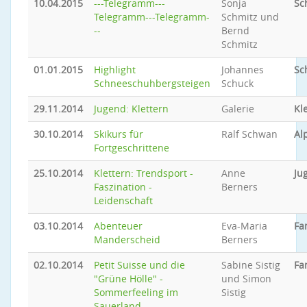
10.04.2015
---Telegramm---
Sonja
Sc
Telegramm---Telegramm-
Schmitz und
--
Bernd
Schmitz
01.01.2015
Highlight
Johannes
Sc
Schneeschuhbergsteigen
Schuck
29.11.2014
Jugend: Klettern
Galerie
Kl
30.10.2014
Skikurs für
Ralf Schwan
Al
Fortgeschrittene
25.10.2014
Klettern: Trendsport -
Anne
Ju
Faszination -
Berners
Leidenschaft
03.10.2014
Abenteuer
Eva-Maria
Fa
Manderscheid
Berners
02.10.2014
Petit Suisse und die
Sabine Sistig
Fa
"Grüne Hölle" -
und Simon
Sommerfeeling im
Sistig
Sauerland