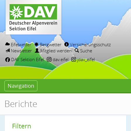
Eifelwetter
Bergwetter
Versicherungsschutz
Newsletter
Mitglied werden
Suche
DAV Sektion Eifel
dav.eifel
jdav_eifel
Navigation
Berichte
Filtern