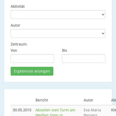
Aktivität
Autor
Zeitraum:
Von
Bis
Bericht
Autor
Akt
30.05.2015
Abseilen vom Turm am
Eva-Maria
Kl
Weißen Stein in
Berners