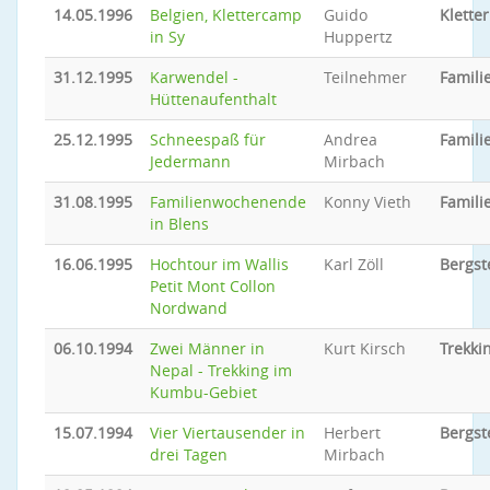
14.05.1996
Belgien, Klettercamp
Guido
Klette
in Sy
Huppertz
31.12.1995
Karwendel -
Teilnehmer
Familie
Hüttenaufenthalt
25.12.1995
Schneespaß für
Andrea
Familie
Jedermann
Mirbach
31.08.1995
Familienwochenende
Konny Vieth
Familie
in Blens
16.06.1995
Hochtour im Wallis
Karl Zöll
Bergst
Petit Mont Collon
Nordwand
06.10.1994
Zwei Männer in
Kurt Kirsch
Trekki
Nepal - Trekking im
Kumbu-Gebiet
15.07.1994
Vier Viertausender in
Herbert
Bergst
drei Tagen
Mirbach