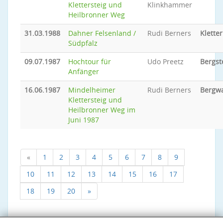
Klettersteig und
Klinkhammer
Heilbronner Weg
31.03.1988
Dahner Felsenland /
Rudi Berners
Klette
Südpfalz
09.07.1987
Hochtour für
Udo Preetz
Bergst
Anfänger
16.06.1987
Mindelheimer
Rudi Berners
Bergw
Klettersteig und
Heilbronner Weg im
Juni 1987
«
1
2
3
4
5
6
7
8
9
10
11
12
13
14
15
16
17
18
19
20
»