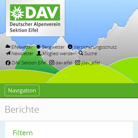
Eifelwetter
Bergwetter
Versicherungsschutz
Newsletter
Mitglied werden
Suche
DAV Sektion Eifel
dav.eifel
jdav_eifel
Navigation
Berichte
Filtern