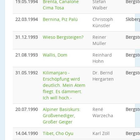
19.05.1994
Brenta, Canalone
Stefan
Bergst
Cima Tosa
Walber
22.03.1994
Bernina, Piz Palü
Christoph
Skiber
Künstler
31.12.1993
Wieso Bergsteigen?
Reiner
Bergst
Müller
21.08.1993
Wallis, Dom
Reinhard
Bergst
Hohn
31.05.1992
Kilimanjaro -
Dr. Bernd
Bergst
Erschöpfung wird
Hergarten
deutlich. Mein Atem
fliegt. Es dämmert.
Ich will hoch.-
20.07.1990
Alpiner Basiskurs:
René
Bergst
Großvenediger,
Warzecha
Großer Geiger
14.04.1990
Tibet, Cho Oyu
Karl Zöll
Bergst