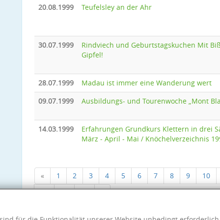
20.08.1999
Teufelsley an der Ahr
30.07.1999
Rindviech und Geburtstagskuchen Mit Bi
Gipfel!
28.07.1999
Madau ist immer eine Wanderung wert
09.07.1999
Ausbildungs- und Tourenwoche „Mont Bl
14.03.1999
Erfahrungen Grundkurs Klettern in drei S
März - April - Mai / Knöchelverzeichnis 1
«
1
2
3
4
5
6
7
8
9
10
18
19
20
»
sind für die Funktionalität unserer Website unbedingt erforderlic