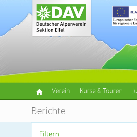
Verein
Kurse & Touren
J
Berichte
Filtern