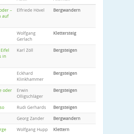
oder –
Elfriede Hövel
Bergwandern
n auf
Wolfgang
Klettersteig
Gerlach
Eifel
Karl Zöll
Bergsteigen
s in
Eckhard
Bergsteigen
Klinkhammer
e oder
Erwin
Bergsteigen
Olligschläger
so
Rudi Gerhards
Bergsteigen
Georg Zander
Bergwandern
rge
Wolfgang Hupp
Klettern