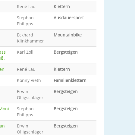
René Lau
Klettern
Stephan
Ausdauersport
Philipps
Eckhard
Mountainbike
Klinkhammer
ass
Karl Zöll
Bergsteigen
iß.
ten
René Lau
Klettern
Konny Vieth
Familienklettern
Erwin
Bergsteigen
Olligschläger
"Mont
Stephan
Bergsteigen
Philipps
man
Erwin
Bergsteigen
Olligschläger