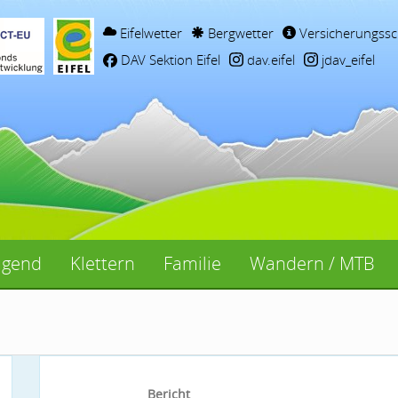
Eifelwetter
Bergwetter
Versicherungssc
DAV Sektion Eifel
dav.eifel
jdav_eifel
ugend
Klettern
Familie
Wandern / MTB
Bericht