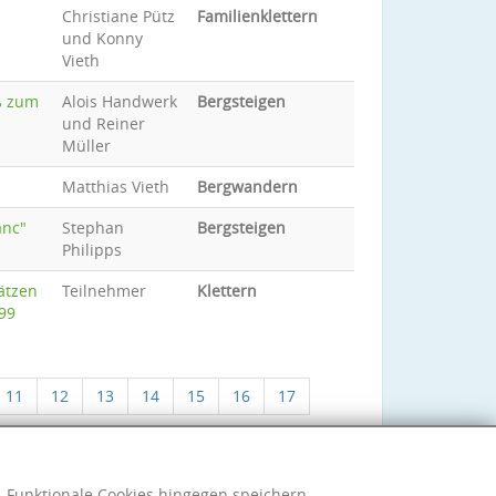
Christiane Pütz
Familienklettern
und Konny
Vieth
ß zum
Alois Handwerk
Bergsteigen
und Reiner
Müller
Matthias Vieth
Bergwandern
anc"
Stephan
Bergsteigen
Philipps
ätzen
Teilnehmer
Klettern
999
11
12
13
14
15
16
17
h. Funktionale Cookies hingegen speichern