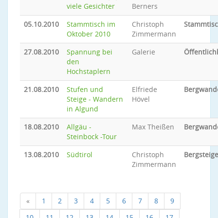
viele Gesichter
Berners
05.10.2010
Stammtisch im
Christoph
Stammtis
Oktober 2010
Zimmermann
27.08.2010
Spannung bei
Galerie
Öffentlich
den
Hochstaplern
21.08.2010
Stufen und
Elfriede
Bergwand
Steige - Wandern
Hövel
in Algund
18.08.2010
Allgäu -
Max Theißen
Bergwand
Steinbock -Tour
13.08.2010
Südtirol
Christoph
Bergsteig
Zimmermann
«
1
2
3
4
5
6
7
8
9
10
11
12
13
14
15
16
17