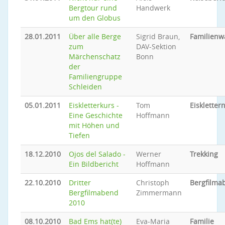
Bergtour rund
Handwerk
um den Globus
28.01.2011
Über alle Berge
Sigrid Braun,
Familien
zum
DAV-Sektion
Märchenschatz
Bonn
der
Familiengruppe
Schleiden
05.01.2011
Eiskletterkurs -
Tom
Eiskletter
Eine Geschichte
Hoffmann
mit Höhen und
Tiefen
18.12.2010
Ojos del Salado -
Werner
Trekking
Ein Bildbericht
Hoffmann
22.10.2010
Dritter
Christoph
Bergfilma
Bergfilmabend
Zimmermann
2010
08.10.2010
Bad Ems hat(te)
Eva-Maria
Familie