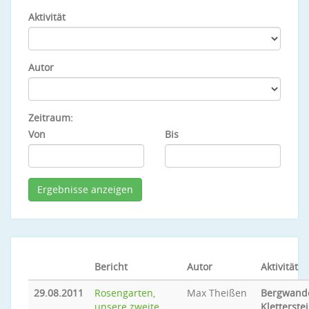
Aktivität
Autor
Zeitraum:
Von
Bis
Bericht
Autor
Aktivität
29.08.2011
Rosengarten,
Max Theißen
Bergwande
unsere zweite
Kletterste