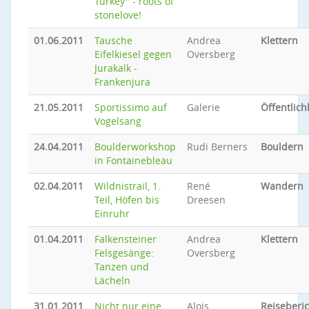
Turkey" - roots of
stonelove!
01.06.2011
Tausche
Andrea
Klettern
Eifelkiesel gegen
Oversberg
Jurakalk -
Frankenjura
21.05.2011
Sportissimo auf
Galerie
Öffentlich
Vogelsang
24.04.2011
Boulderworkshop
Rudi Berners
Bouldern
in Fontainebleau
02.04.2011
Wildnistrail, 1.
René
Wandern
Teil, Höfen bis
Dreesen
Einruhr
01.04.2011
Falkensteiner
Andrea
Klettern
Felsgesänge:
Oversberg
Tanzen und
Lächeln
31.01.2011
Nicht nur eine
Alois
Reiseberic