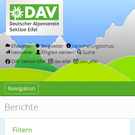
Eifelwetter
Bergwetter
Versicherungsschutz
Newsletter
Mitglied werden
Suche
DAV Sektion Eifel
dav.eifel
jdav_eifel
Navigation
Berichte
Filtern