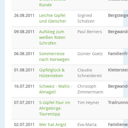
Runde
26.08.2011
Leichte Gipfel
Siigried
Bergsteig
und Gletscher
Scholzen
09.08.2011
Aufstieg zum
Paul Berners
Bergwand
weißen Roten
Schrofen
06.08.2011
Sommerreise
Günter Goetz
Familienfr
nach Norwegen
01.08.2011
Gipfelglück &
Claudia
Kletterste
Hüttenleben
Schneidereit
16.07.2011
Schweiz - Wallis -
Christoph
Bergwand
Almagell
Zimmermann
07.07.2011
5-Gipfel-Tour im
Tim Heyner
Trailrunni
Ahrgebirge:
Tourentipp
02.07.2011
Wer hat Angst
Eva-Maria
Familien