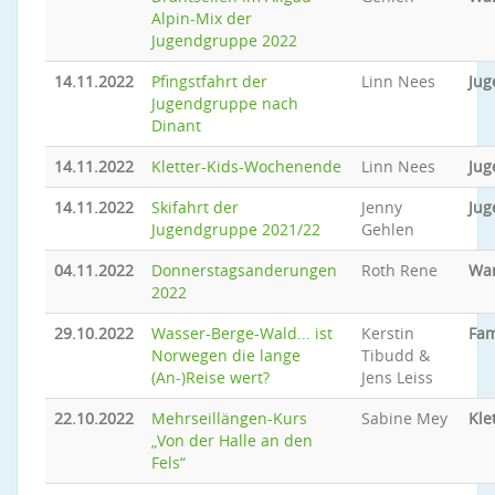
Alpin-Mix der
Jugendgruppe 2022
14.11.2022
Pfingstfahrt der
Linn Nees
Jug
Jugendgruppe nach
Dinant
14.11.2022
Kletter-Kids-Wochenende
Linn Nees
Jug
14.11.2022
Skifahrt der
Jenny
Jug
Jugendgruppe 2021/22
Gehlen
04.11.2022
Donnerstagsanderungen
Roth Rene
Wa
2022
29.10.2022
Wasser-Berge-Wald... ist
Kerstin
Fam
Norwegen die lange
Tibudd &
(An-)Reise wert?
Jens Leiss
22.10.2022
Mehrseillängen-Kurs
Sabine Mey
Kle
„Von der Halle an den
Fels“