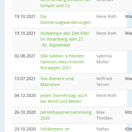
Gimpel und Co.
19.10.2021
Die
Rene Roth
Wa
Donnerstagwanderungen
19.10.2021
Hüttentour des DAV Eifel
Rene Roth
Wa
im Vorarlberg vom 27.
-30. September
02.08.2021
DAV Sektion Schleiden
Sabrina
Familien-Aktiv-Freizeit
Müller
Norwegen 2021
13.07.2021
Von Römern und
Wilfried
Wa
Matronen
Terren
04.12.2020
Jeden Donnerstag, auch
Rene Roth
bei Wind und Wetter
26.10.2020
Jahreshauptversammlung
Max
Mit
2020
Theißen
23.10.2020
Felsklettern im
Stefan
Kle