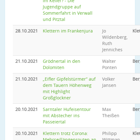
im Keller? - Die
Jugendgruppe auf
Sommerfahrt in Verwall
und Pitztal
28.10.2021
Klettern im Frankenjura
Jo
Kle
Wildenberg,
Ruth
Jenniches
21.10.2021
Grödnertal in den
Walter
Ber
Dolomiten
Ponten
21.10.2021
„Eifler Gipfelstürmer“ auf
Volker
Ber
dem Tauern Höhenweg
Jansen
mit Highlight
Großglockner
20.10.2021
Sarntaler Hufeisentour
Max
Be
mit Abstecher ins
Theißen
Passeiertal
20.10.2021
Klettern trotz Corona:
Philipp
Kle
Mehrseillängenrouten an
Wittman