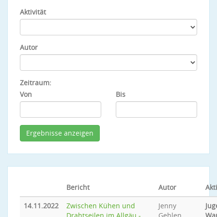
Aktivität
Autor
Zeitraum:
Von
Bis
Bericht
Autor
Akti
14.11.2022
Zwischen Kühen und
Jenny
Jug
Drahtseilen im Allgäu -
Gehlen
Wa