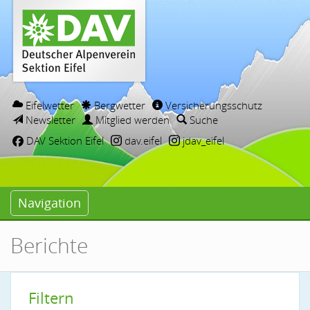
Eifelwetter
Bergwetter
Versicherungsschutz
Newsletter
Mitglied werden
Suche
DAV Sektion Eifel
dav.eifel
jdav_eifel
Navigation
Berichte
Filtern