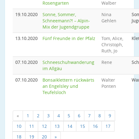
Rosengarten
Walber
19.10.2020
Sonne, Sommer,
Nina
So
Schneemann?! – Alpin-
Gehlen
Jug
Mix der Jugendgruppe
13.10.2020
Fünf Freunde in der Pfalz
Tom, Alice,
Kle
Christoph,
Ruth, Jo
07.10.2020
Schneeschuhwanderung
Rene
Sc
im Allgäu
07.10.2020
Bonsaiklettern rückwärts
Walter
Wan
an Engelsley und
Ponten
Teufelsloch
«
1
2
3
4
5
6
7
8
9
10
11
12
13
14
15
16
17
18
19
20
»