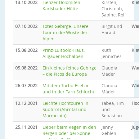
13.10.2022
Lienzer Dolomiten -
Kirsten,
Kle
Karlsbader Hütte
Christoph,
Sabine, Rolf
07.10.2022
Totes Gebirge: Unsere
Birgit und
Wa
Tour in die Wüste der
Harald
Alpen
15.08.2022
Prinz-Luitpold-Haus,
Ruth
Kle
Allgäuer Hochalpen
Jenniches
05.08.2022
Ein kleines feines Gebirge
Claudia
Wa
– die Picos de Europa
Mäder
26.07.2022
Mit dem Turbo-Esel an
Claudia
Wa
und in der Tarn Schlucht
Mäder
12.12.2021
Leichte Hochtouren in
Tabea, Tim
Hoc
Südtirol (Ahrntal und
und
Marmolata)
Sebastian
25.11.2021
Lieber beim Regen in den
Jenny
Jug
Bergen oder bei Sonne
Gehlen