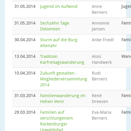
31.05.2014
Jugend im Aufwind
Anne
Juge
Berners
31.05.2014
Sechzehn Tage
Annemie
Fami
Dolomiten
Jansen
30.04.2014
Sturm auf die Burg
Anke Friedl
Fami
Altenahr
13.04.2014
Tradition
Alois
Wan
Karfreitagswanderung
Handwerk
10.04.2014
Zukunft gestalten -
Rudi
Mitgliederversammlung
Berners
2014
31.03.2014
Familienwanderung im
René
Fami
Hohen Venn
Dreesen
29.03.2014
Familien auf
Eva-Maria
Fami
verschlungenem
Berners
Rockenburger
Urwaldpfad