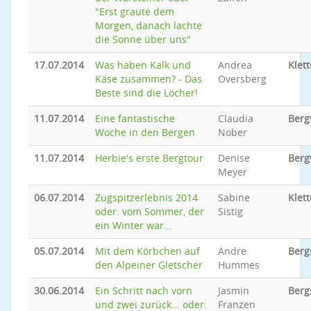
"Erst graute dem
Morgen, danach lachte
die Sonne über uns"
17.07.2014
Was haben Kalk und
Andrea
Klet
Käse zusammen? - Das
Oversberg
Beste sind die Löcher!
11.07.2014
Eine fantastische
Claudia
Ber
Woche in den Bergen
Nober
11.07.2014
Herbie's erste Bergtour
Denise
Ber
Meyer
06.07.2014
Zugspitzerlebnis 2014
Sabine
Klett
oder: vom Sommer, der
Sistig
ein Winter war...
05.07.2014
Mit dem Körbchen auf
Andre
Berg
den Alpeiner Gletscher
Hummes
30.06.2014
Ein Schritt nach vorn
Jasmin
Berg
und zwei zurück... oder:
Franzen