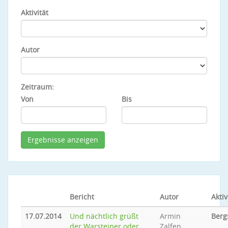
Aktivität
Autor
Zeitraum:
Von
Bis
Bericht
Autor
Aktiv
17.07.2014
Und nächtlich grüßt
Armin
Berg
der Warsteiner oder
Zalfen