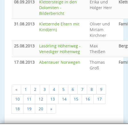
08.09.2013
Klettersteige in den
Erika und
Klett
Dolomiten -
Holger Herr
Bilderbericht
31.08.2013
Kletternde Eltern mit
Oliver und
Fami
Kind(ern)
Miriam
Kirchner
25.08.2013
Lasörling Höhenweg -
Max
Berg
Venediger Höhenweg
Theißen
17.08.2013
Abenteuer Norwegen
Thomas
Fami
Groß
«
1
2
3
4
5
6
7
8
9
10
11
12
13
14
15
16
17
18
19
20
»