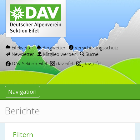
Eifelwetter
Bergwetter
Versicherungsschutz
Newsletter
Mitglied werden
Suche
DAV Sektion Eifel
dav.eifel
jdav_eifel
Navigation
Berichte
Filtern