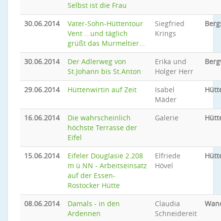
Selbst ist die Frau
30.06.2014
Vater-Sohn-Hüttentour
Siegfried
Berg
Vent ...und täglich
Krings
grüßt das Murmeltier...
30.06.2014
Der Adlerweg von
Erika und
Ber
St.Johann bis St.Anton
Holger Herr
29.06.2014
Hüttenwirtin auf Zeit
Isabel
Hütt
Mäder
16.06.2014
Die wahrscheinlich
Galerie
Hütt
höchste Terrasse der
Eifel
15.06.2014
Eifeler Douglasie 2.208
Elfriede
Hütt
m ü.NN - Arbeitseinsatz
Hövel
auf der Essen-
Rostocker Hütte
08.06.2014
Damals - in den
Claudia
Wan
Ardennen
Schneidereit