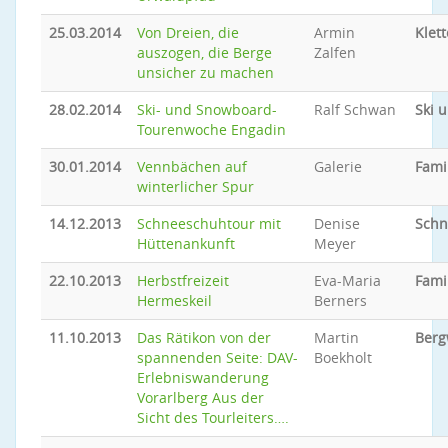
25.03.2014
Von Dreien, die
Armin
Klet
auszogen, die Berge
Zalfen
unsicher zu machen
28.02.2014
Ski- und Snowboard-
Ralf Schwan
Ski 
Tourenwoche Engadin
30.01.2014
Vennbächen auf
Galerie
Fami
winterlicher Spur
14.12.2013
Schneeschuhtour mit
Denise
Schn
Hüttenankunft
Meyer
22.10.2013
Herbstfreizeit
Eva-Maria
Fami
Hermeskeil
Berners
11.10.2013
Das Rätikon von der
Martin
Ber
spannenden Seite: DAV-
Boekholt
Erlebniswanderung
Vorarlberg Aus der
Sicht des Tourleiters….