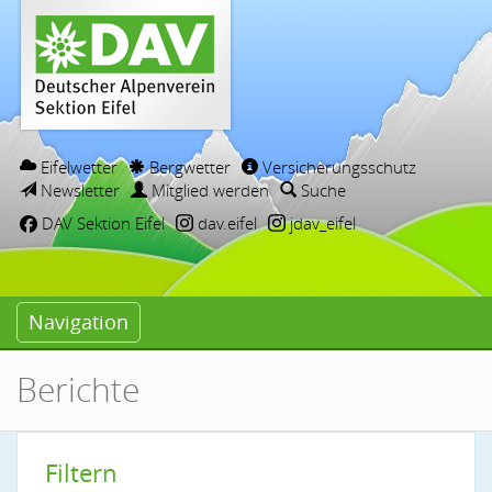
Eifelwetter
Bergwetter
Versicherungsschutz
Newsletter
Mitglied werden
Suche
DAV Sektion Eifel
dav.eifel
jdav_eifel
Navigation
Berichte
Filtern