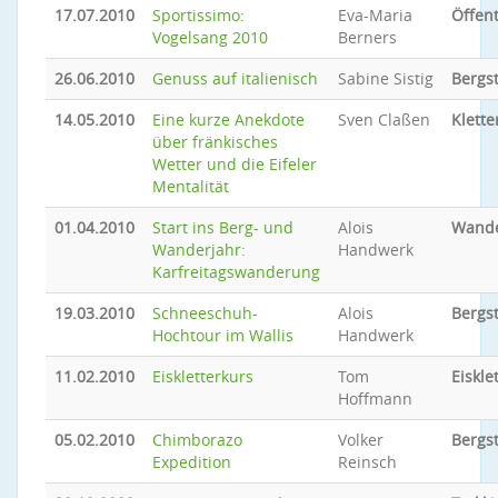
17.07.2010
Sportissimo:
Eva-Maria
Öffent
Vogelsang 2010
Berners
26.06.2010
Genuss auf italienisch
Sabine Sistig
Bergs
14.05.2010
Eine kurze Anekdote
Sven Claßen
Klette
über fränkisches
Wetter und die Eifeler
Mentalität
01.04.2010
Start ins Berg- und
Alois
Wand
Wanderjahr:
Handwerk
Karfreitagswanderung
19.03.2010
Schneeschuh-
Alois
Bergs
Hochtour im Wallis
Handwerk
11.02.2010
Eiskletterkurs
Tom
Eiskle
Hoffmann
05.02.2010
Chimborazo
Volker
Bergs
Expedition
Reinsch