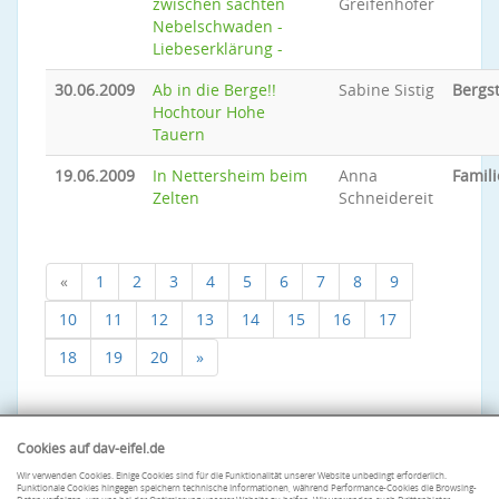
zwischen sachten
Greifenhofer
Nebelschwaden -
Liebeserklärung -
30.06.2009
Ab in die Berge!!
Sabine Sistig
Bergs
Hochtour Hohe
Tauern
19.06.2009
In Nettersheim beim
Anna
Famili
Zelten
Schneidereit
«
1
2
3
4
5
6
7
8
9
10
11
12
13
14
15
16
17
18
19
20
»
Cookies auf dav-eifel.de
Wir verwenden Cookies. Einige Cookies sind für die Funktionalität unserer Website unbedingt erforderlich.
Funktionale Cookies hingegen speichern technische Informationen, während Performance-Cookies die Browsing-