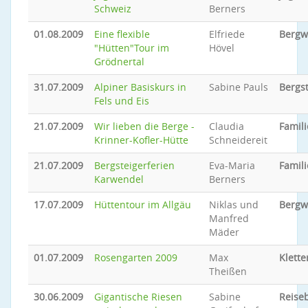
Schweiz
Berners
01.08.2009
Eine flexible
Elfriede
Bergw
"Hütten"Tour im
Hövel
Grödnertal
31.07.2009
Alpiner Basiskurs in
Sabine Pauls
Bergs
Fels und Eis
21.07.2009
Wir lieben die Berge -
Claudia
Famili
Krinner-Kofler-Hütte
Schneidereit
21.07.2009
Bergsteigerferien
Eva-Maria
Famili
Karwendel
Berners
17.07.2009
Hüttentour im Allgäu
Niklas und
Bergw
Manfred
Mäder
01.07.2009
Rosengarten 2009
Max
Klette
Theißen
30.06.2009
Gigantische Riesen
Sabine
Reiseb