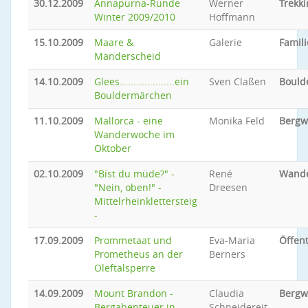
30.12.2009
Annapurna-Runde
Werner
Trekki
Winter 2009/2010
Hoffmann
15.10.2009
Maare &
Galerie
Famili
Manderscheid
14.10.2009
Glees....................ein
Sven Claßen
Bould
Bouldermärchen
11.10.2009
Mallorca - eine
Monika Feld
Bergw
Wanderwoche im
Oktober
02.10.2009
"Bist du müde?" -
René
Wand
"Nein, oben!" -
Dreesen
Mittelrheinklettersteig
-
17.09.2009
Prommetaat und
Eva-Maria
Öffent
Prometheus an der
Berners
Oleftalsperre
14.09.2009
Mount Brandon -
Claudia
Bergw
Bergabenteuer in
Schneidereit