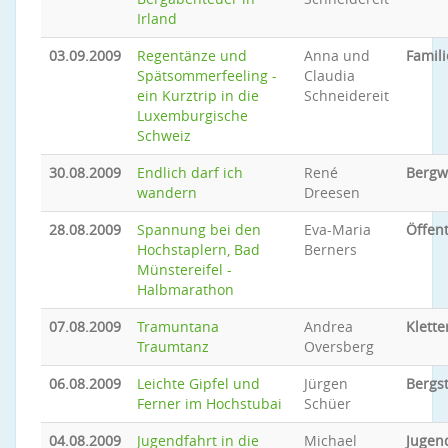
Irland
03.09.2009
Regentänze und
Anna und
Famili
Spätsommerfeeling -
Claudia
ein Kurztrip in die
Schneidereit
Luxemburgische
Schweiz
30.08.2009
Endlich darf ich
René
Bergw
wandern
Dreesen
28.08.2009
Spannung bei den
Eva-Maria
Öffent
Hochstaplern, Bad
Berners
Münstereifel -
Halbmarathon
07.08.2009
Tramuntana
Andrea
Klette
Traumtanz
Oversberg
06.08.2009
Leichte Gipfel und
Jürgen
Bergs
Ferner im Hochstubai
Schüer
04.08.2009
Jugendfahrt in die
Michael
Jugen