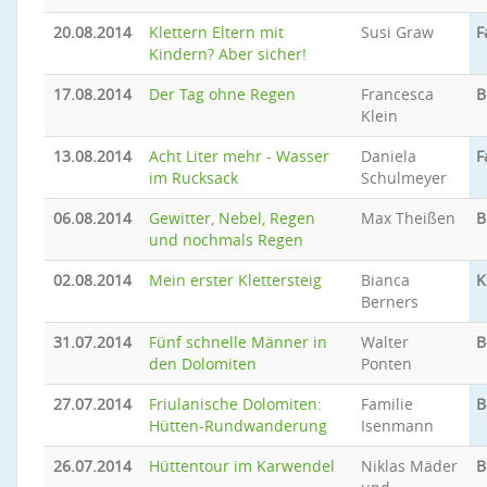
20.08.2014
Klettern Eltern mit
Susi Graw
F
Kindern? Aber sicher!
17.08.2014
Der Tag ohne Regen
Francesca
B
Klein
13.08.2014
Acht Liter mehr - Wasser
Daniela
F
im Rucksack
Schulmeyer
06.08.2014
Gewitter, Nebel, Regen
Max Theißen
B
und nochmals Regen
02.08.2014
Mein erster Klettersteig
Bianca
K
Berners
31.07.2014
Fünf schnelle Männer in
Walter
B
den Dolomiten
Ponten
27.07.2014
Friulanische Dolomiten:
Familie
B
Hütten-Rundwanderung
Isenmann
26.07.2014
Hüttentour im Karwendel
Niklas Mäder
B