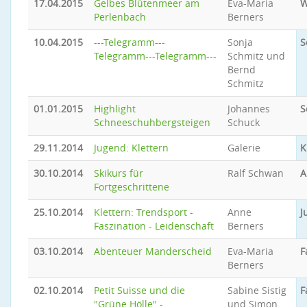
17.04.2015
Gelbes Blütenmeer am
Eva-Maria
W
Perlenbach
Berners
10.04.2015
---Telegramm---
Sonja
S
Telegramm---Telegramm---
Schmitz und
Bernd
Schmitz
01.01.2015
Highlight
Johannes
S
Schneeschuhbergsteigen
Schuck
29.11.2014
Jugend: Klettern
Galerie
K
30.10.2014
Skikurs für
Ralf Schwan
A
Fortgeschrittene
25.10.2014
Klettern: Trendsport -
Anne
J
Faszination - Leidenschaft
Berners
03.10.2014
Abenteuer Manderscheid
Eva-Maria
F
Berners
02.10.2014
Petit Suisse und die
Sabine Sistig
F
"Grüne Hölle" -
und Simon