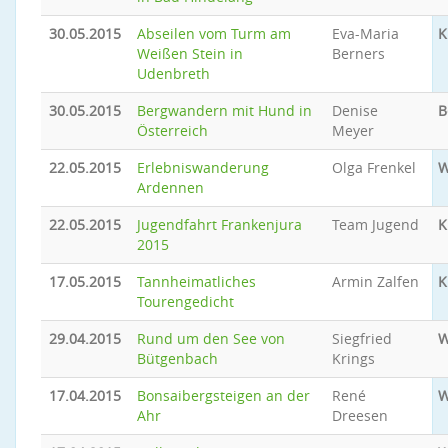
30.05.2015
Abseilen vom Turm am
Eva-Maria
K
Weißen Stein in
Berners
Udenbreth
30.05.2015
Bergwandern mit Hund in
Denise
B
Österreich
Meyer
22.05.2015
Erlebniswanderung
Olga Frenkel
W
Ardennen
22.05.2015
Jugendfahrt Frankenjura
Team Jugend
K
2015
17.05.2015
Tannheimatliches
Armin Zalfen
K
Tourengedicht
29.04.2015
Rund um den See von
Siegfried
W
Bütgenbach
Krings
17.04.2015
Bonsaibergsteigen an der
René
W
Ahr
Dreesen