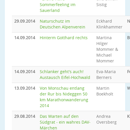
Sommerfeeling im
Sistig
Sauerland
29.09.2014
Naturschutz im
Eckhard
N
Deutschen Alpenverein
Klinkhammer
14.09.2014
Hinterm Gotthard rechts
Martina
B
Hilger
Mommer &
Michael
Mommer
14.09.2014
Schlanker geht's auch!
Eva-Maria
F
Austausch Eifel-Hochwald
Berners
13.09.2014
Von Monschau entlang
Martin
W
der Rur bis Nideggen 50
Boekholt
km Marathonwanderung
2014
29.08.2014
Das Warten auf den
Andrea
K
Südgrat - ein wahres DAV-
Oversberg
Märchen