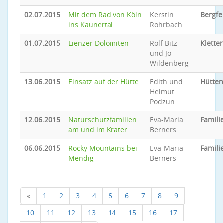
02.07.2015
Mit dem Rad von Köln
Kerstin
Bergfe
ins Kaunertal
Rohrbach
01.07.2015
Lienzer Dolomiten
Rolf Bitz
Klette
und Jo
Wildenberg
13.06.2015
Einsatz auf der Hütte
Edith und
Hütten
Helmut
Podzun
12.06.2015
Naturschutzfamilien
Eva-Maria
Famili
am und im Krater
Berners
06.06.2015
Rocky Mountains bei
Eva-Maria
Famili
Mendig
Berners
«
1
2
3
4
5
6
7
8
9
10
11
12
13
14
15
16
17