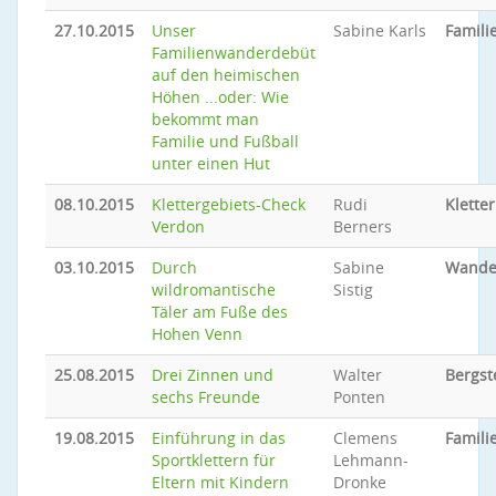
27.10.2015
Unser
Sabine Karls
Famil
Familienwanderdebüt
auf den heimischen
Höhen ...oder: Wie
bekommt man
Familie und Fußball
unter einen Hut
08.10.2015
Klettergebiets-Check
Rudi
Klette
Verdon
Berners
03.10.2015
Durch
Sabine
Wande
wildromantische
Sistig
Täler am Fuße des
Hohen Venn
25.08.2015
Drei Zinnen und
Walter
Bergst
sechs Freunde
Ponten
19.08.2015
Einführung in das
Clemens
Famili
Sportklettern für
Lehmann-
Eltern mit Kindern
Dronke