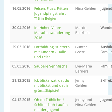
16.05.2016
Felsen, Fluss, Fritten –
Nina Gehlen
Jugend
Jugendpfingstfahrt
''16 in Belgien
30.04.2016
Im Hohen Venn:
Martin
Wande
Marathonwanderung
Boekholt
2016
29.03.2016
Fortbildung "Klettern
Günter
Ausbi
mit Kindern - Halle
Goetz
Famili
und Fels"
05.03.2016
Saubere Vennfische
Eva-Maria
Famil
Berners
31.12.2015
Ick blicke wat, dat du
Jenny
Skifrei
nit blickst und dat is
Gehlen
grün...Skipiste!
04.12.2015
Oh du Fröhliche..!
Jenny und
Jugend
Schlittschuh-Laufen
Nina Gehlen
mit der Jugend