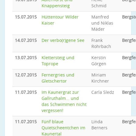
Knappensteig
Schmid
15.07.2015
Hüttentour Wilder
Manfred
Bergst
Kaiser
und Niklas
Mäder
14.07.2015
Der verbo(r)gene See
Frank
Bergfe
Rohrbach
13.07.2015
Klettersteig und
Kerstin
Bergfe
Toprope
Görgen
12.07.2015
Fernergries und
Miriam
Bergfe
Gletschertor
Kirchner
11.07.2015
Im Kaunergrat zur
Carla Sledz
Bergfe
Gallruthalm... und
das Schwimmen nicht
vergessen!
11.07.2015
Fünf blaue
Linda
Bergfe
Quietscheentchen im
Berners
Kaunertal