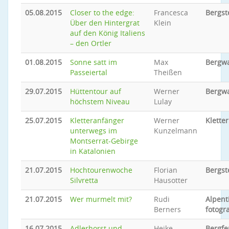
05.08.2015
Closer to the edge:
Francesca
Bergst
Über den Hintergrat
Klein
auf den König Italiens
– den Ortler
01.08.2015
Sonne satt im
Max
Bergw
Passeiertal
Theißen
29.07.2015
Hüttentour auf
Werner
Bergw
höchstem Niveau
Lulay
25.07.2015
Kletteranfänger
Werner
Klette
unterwegs im
Kunzelmann
Montserrat-Gebirge
in Katalonien
21.07.2015
Hochtourenwoche
Florian
Bergst
Silvretta
Hausotter
21.07.2015
Wer murmelt mit?
Rudi
Alpent
Berners
fotogr
16.07.2015
Adlerhorst und
Heike
Bergfe