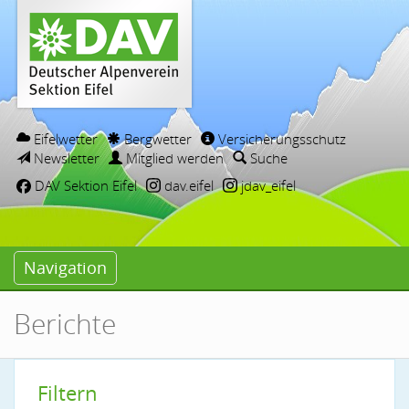
Eifelwetter
Bergwetter
Versicherungsschutz
Newsletter
Mitglied werden
Suche
DAV Sektion Eifel
dav.eifel
jdav_eifel
Navigation
Berichte
Filtern