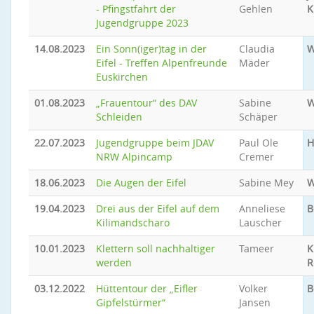
- Pfingstfahrt der
Gehlen
K
Jugendgruppe 2023
14.08.2023
Ein Sonn(iger)tag in der
Claudia
W
Eifel - Treffen Alpenfreunde
Mäder
Euskirchen
01.08.2023
„Frauentour“ des DAV
Sabine
W
Schleiden
Schäper
22.07.2023
Jugendgruppe beim JDAV
Paul Ole
H
NRW Alpincamp
Cremer
18.06.2023
Die Augen der Eifel
Sabine Mey
W
19.04.2023
Drei aus der Eifel auf dem
Anneliese
B
Kilimandscharo
Lauscher
10.01.2023
Klettern soll nachhaltiger
Tameer
K
werden
R
03.12.2022
Hüttentour der „Eifler
Volker
B
Gipfelstürmer“
Jansen