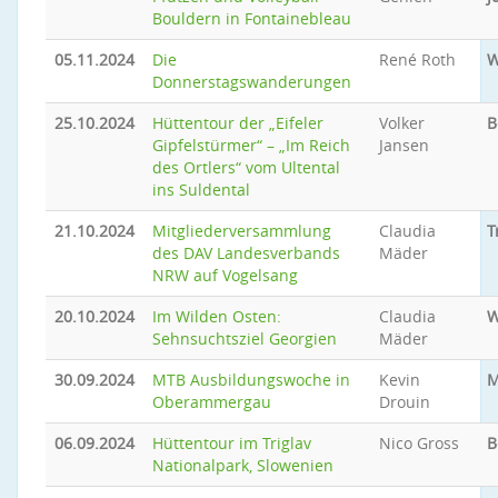
Bouldern in Fontainebleau
05.11.2024
Die
René Roth
W
Donnerstagswanderungen
25.10.2024
Hüttentour der „Eifeler
Volker
B
Gipfelstürmer“ – „Im Reich
Jansen
des Ortlers“ vom Ultental
ins Suldental
21.10.2024
Mitgliederversammlung
Claudia
T
des DAV Landesverbands
Mäder
NRW auf Vogelsang
20.10.2024
Im Wilden Osten:
Claudia
W
Sehnsuchtsziel Georgien
Mäder
30.09.2024
MTB Ausbildungswoche in
Kevin
M
Oberammergau
Drouin
06.09.2024
Hüttentour im Triglav
Nico Gross
B
Nationalpark, Slowenien