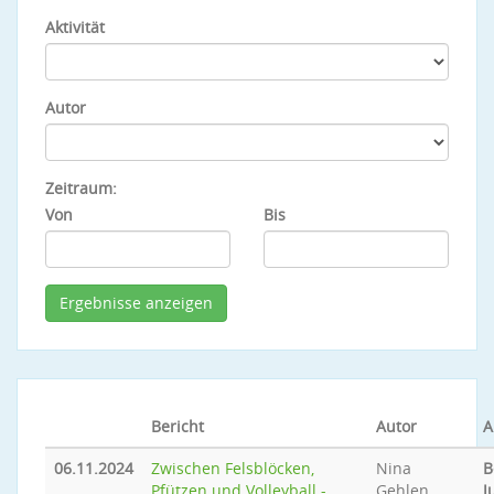
Aktivität
Autor
Zeitraum:
Von
Bis
Bericht
Autor
A
06.11.2024
Zwischen Felsblöcken,
Nina
B
Pfützen und Volleyball -
Gehlen
J