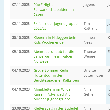
07.11.2023
Pütt@Night -
Jugend
J
Schwarzlichtbouldern in
Essen
02.11.2023
Skifahrt der Jugendgruppe
Tim
J
2022/23
Rottland
30.10.2023
Klettern in Nideggen beim
Linnéa
K
Kids-Wochenende
Nees
09.10.2023
Abenteuerurlaub für die
Thomas
F
ganze Familie im wilden
Wenge
Norwegen
04.10.2023
Große Sommer-Reibn -
Brigitte
B
Hüttentour in den
Lottermoser
Berchtesgadener Kalkalpen
04.10.2023
Alpinklettern im Wilden
Nina
J
Kaiser – Advanced-Alpin-
Gehlen
K
Mix der Jugendgruppe
23.09.2023
Kletterspaß in der Südeifel
Nina
J