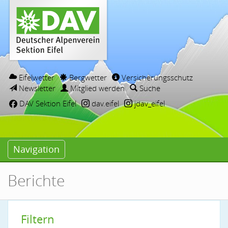
Eifelwetter
Bergwetter
Versicherungsschutz
Newsletter
Mitglied werden
Suche
DAV Sektion Eifel
dav.eifel
jdav_eifel
Navigation
Berichte
Filtern