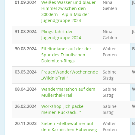
01.09.2024
Weißes Wasser und blauer
Nina
J
Himmel zwischen den
Gehlen
3000ern - Alpin-Mix der
Jugendgruppe 2024
31.08.2024
Pfingstfahrt der
Nina
J
Jugendgruppe 2024
Gehlen
30.08.2024
Eifelindianer auf der der
Walter
B
Spur des Friaulischen
Ponten
Dolomiten-Rings
03.05.2024
FrauenWanderWochenende
Sabine
W
„WildnisTrail“
Sistig
08.04.2024
Wandermarathon auf dem
Sabine
W
Mullerthal-Trail
Sistig
26.02.2024
Workshop „Ich packe
Sabine
W
meinen Rucksack…“
Sistig
20.11.2023
Sieben Eifelbewohner auf
Walter
B
dem Karnischen Höhenweg
Ponten