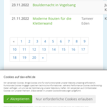
23.11.2022
Bouldernacht in Vogelsang
J
K
21.11.2022
Moderne Routen für die
Tameer
K
Kletterwand
Eden
«
1
2
3
4
5
6
7
8
9
10
11
12
13
14
15
16
17
18
19
20
»
Cookies auf dav-eifel.de
Wir verwenden Cookies. Einige Cookies sind für die Funktionalität unserer Website unbedingt erforderlich.
Funktionale Cookies hingegen speichern technische Informationen, während Performance-Cookies die Browsing-
Daten verfolgen, um uns bei der Optimierung unserer Website zu helfen. Wir verwenden auch Drittanbieter-
Cookies von unseren Partnern. Diese werden in unserer Cookie-Einstellungen aufgeführt.
✓ Akzeptieren
Nur erforderliche Cookies erlauben