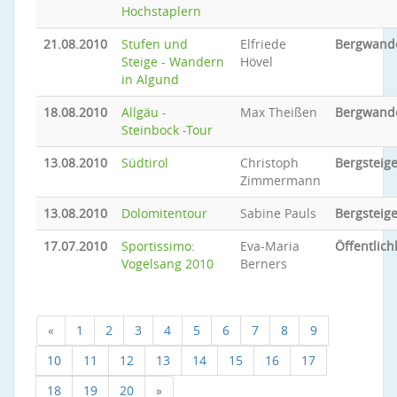
Hochstaplern
21.08.2010
Stufen und
Elfriede
Bergwand
Steige - Wandern
Hövel
in Algund
18.08.2010
Allgäu -
Max Theißen
Bergwand
Steinbock -Tour
13.08.2010
Südtirol
Christoph
Bergsteig
Zimmermann
13.08.2010
Dolomitentour
Sabine Pauls
Bergsteig
17.07.2010
Sportissimo:
Eva-Maria
Öffentlich
Vogelsang 2010
Berners
«
1
2
3
4
5
6
7
8
9
10
11
12
13
14
15
16
17
18
19
20
»