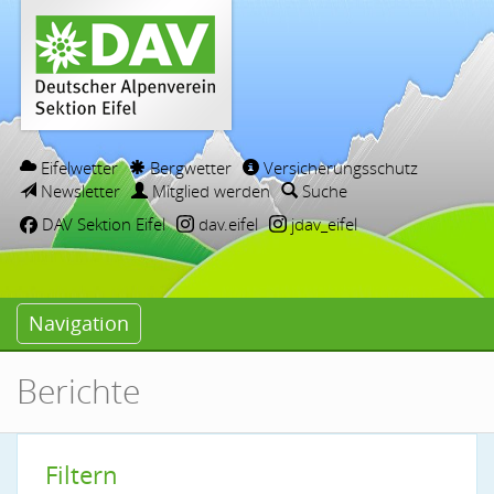
Eifelwetter
Bergwetter
Versicherungsschutz
Newsletter
Mitglied werden
Suche
DAV Sektion Eifel
dav.eifel
jdav_eifel
Navigation
Berichte
Filtern