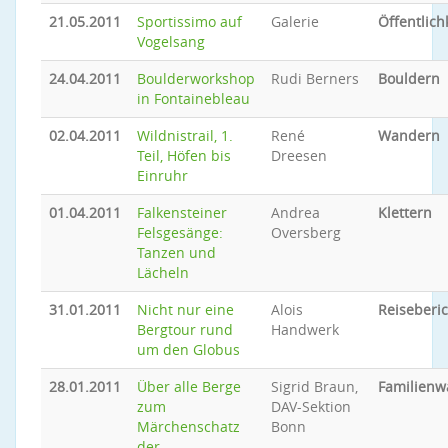
21.05.2011
Sportissimo auf
Galerie
Öffentlich
Vogelsang
24.04.2011
Boulderworkshop
Rudi Berners
Bouldern
in Fontainebleau
02.04.2011
Wildnistrail, 1.
René
Wandern
Teil, Höfen bis
Dreesen
Einruhr
01.04.2011
Falkensteiner
Andrea
Klettern
Felsgesänge:
Oversberg
Tanzen und
Lächeln
31.01.2011
Nicht nur eine
Alois
Reiseberic
Bergtour rund
Handwerk
um den Globus
28.01.2011
Über alle Berge
Sigrid Braun,
Familien
zum
DAV-Sektion
Märchenschatz
Bonn
der