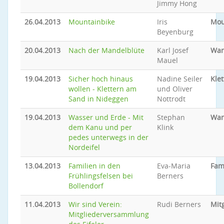
Jimmy Hong
26.04.2013
Mountainbike
Iris
Mou
Beyenburg
20.04.2013
Nach der Mandelblüte
Karl Josef
Wan
Mauel
19.04.2013
Sicher hoch hinaus
Nadine Seiler
Klet
wollen - Klettern am
und Oliver
Sand in Nideggen
Nottrodt
19.04.2013
Wasser und Erde - Mit
Stephan
Wan
dem Kanu und per
Klink
pedes unterwegs in der
Nordeifel
13.04.2013
Familien in den
Eva-Maria
Fam
Frühlingsfelsen bei
Berners
Bollendorf
11.04.2013
Wir sind Verein:
Rudi Berners
Mit
Mitgliederversammlung