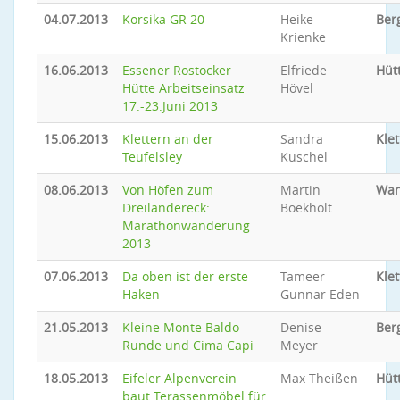
04.07.2013
Korsika GR 20
Heike
Ber
Krienke
16.06.2013
Essener Rostocker
Elfriede
Hüt
Hütte Arbeitseinsatz
Hövel
17.-23.Juni 2013
15.06.2013
Klettern an der
Sandra
Klet
Teufelsley
Kuschel
08.06.2013
Von Höfen zum
Martin
Wan
Dreiländereck:
Boekholt
Marathonwanderung
2013
07.06.2013
Da oben ist der erste
Tameer
Klet
Haken
Gunnar Eden
21.05.2013
Kleine Monte Baldo
Denise
Ber
Runde und Cima Capi
Meyer
18.05.2013
Eifeler Alpenverein
Max Theißen
Hüt
baut Terassenmöbel für