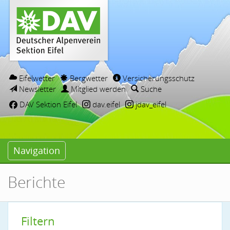
Eifelwetter
Bergwetter
Versicherungsschutz
Newsletter
Mitglied werden
Suche
DAV Sektion Eifel
dav.eifel
jdav_eifel
Navigation
Berichte
Filtern