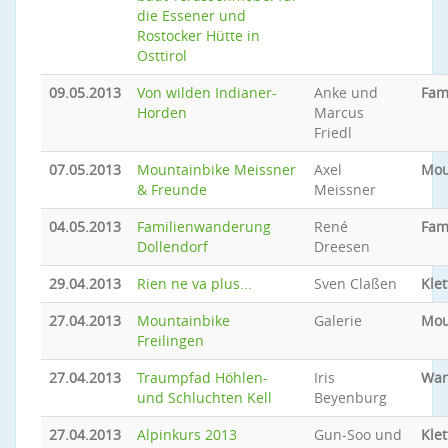
die Essener und
Rostocker Hütte in
Osttirol
09.05.2013
Von wilden Indianer-
Anke und
Fam
Horden
Marcus
Friedl
07.05.2013
Mountainbike Meissner
Axel
Mou
& Freunde
Meissner
04.05.2013
Familienwanderung
René
Fam
Dollendorf
Dreesen
29.04.2013
Rien ne va plus...
Sven Claßen
Klet
27.04.2013
Mountainbike
Galerie
Mou
Freilingen
27.04.2013
Traumpfad Höhlen-
Iris
Wan
und Schluchten Kell
Beyenburg
27.04.2013
Alpinkurs 2013
Gun-Soo und
Klet