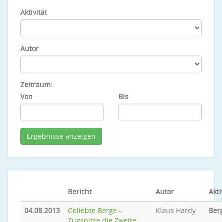
Aktivität
Autor
Zeitraum:
Von
Bis
Bericht
Autor
Akti
04.08.2013
Geliebte Berge -
Klaus Hardy
Ber
Zugspitze die Zweite