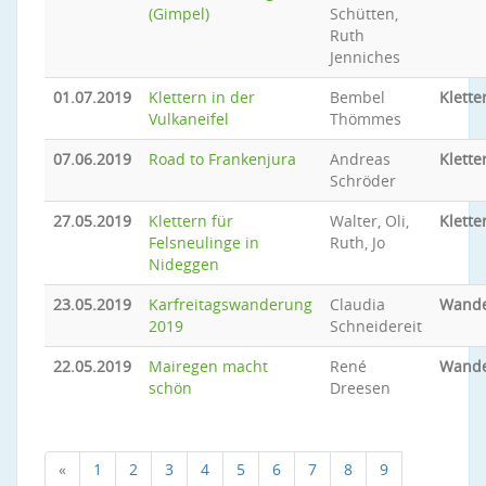
(Gimpel)
Schütten,
Ruth
Jenniches
01.07.2019
Klettern in der
Bembel
Klette
Vulkaneifel
Thömmes
07.06.2019
Road to Frankenjura
Andreas
Klette
Schröder
27.05.2019
Klettern für
Walter, Oli,
Klette
Felsneulinge in
Ruth, Jo
Nideggen
23.05.2019
Karfreitagswanderung
Claudia
Wand
2019
Schneidereit
22.05.2019
Mairegen macht
René
Wand
schön
Dreesen
«
1
2
3
4
5
6
7
8
9