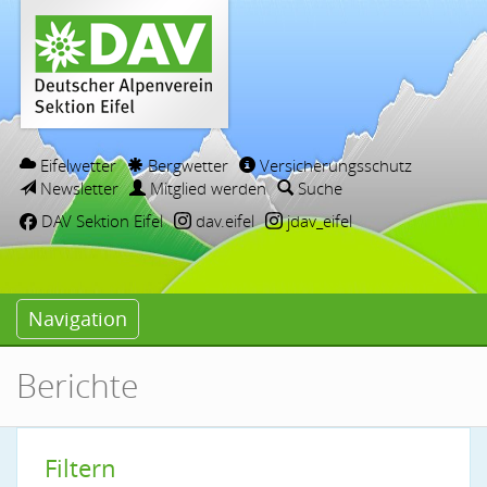
Eifelwetter
Bergwetter
Versicherungsschutz
Newsletter
Mitglied werden
Suche
DAV Sektion Eifel
dav.eifel
jdav_eifel
Navigation
Berichte
Filtern