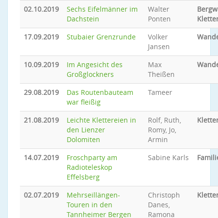
02.10.2019
Sechs Eifelmänner im
Walter
Bergw
Dachstein
Ponten
Klette
17.09.2019
Stubaier Grenzrunde
Volker
Wand
Jansen
10.09.2019
Im Angesicht des
Max
Wand
Großglockners
Theißen
29.08.2019
Das Routenbauteam
Tameer
war fleißig
21.08.2019
Leichte Klettereien in
Rolf, Ruth,
Klette
den Lienzer
Romy, Jo,
Dolomiten
Armin
14.07.2019
Froschparty am
Sabine Karls
Famil
Radioteleskop
Effelsberg
02.07.2019
Mehrseillängen-
Christoph
Klette
Touren in den
Danes,
Tannheimer Bergen
Ramona