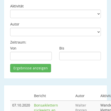
Aktivität
Autor
Zeitraum:
Von
Bis
Bericht
Autor
Aktivit
07.10.2020
Bonsaiklettern
Walter
Wande
rückwärts an
Ponten
klette