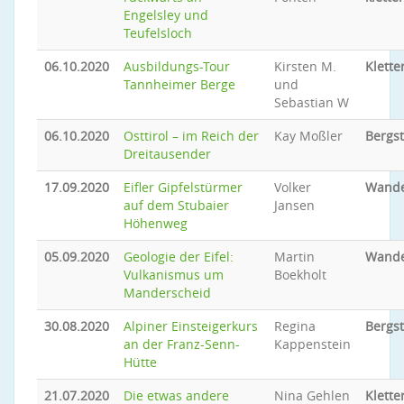
Engelsley und
Teufelsloch
06.10.2020
Ausbildungs-Tour
Kirsten M.
Klette
Tannheimer Berge
und
Sebastian W
06.10.2020
Osttirol – im Reich der
Kay Moßler
Bergs
Dreitausender
17.09.2020
Eifler Gipfelstürmer
Volker
Wand
auf dem Stubaier
Jansen
Höhenweg
05.09.2020
Geologie der Eifel:
Martin
Wand
Vulkanismus um
Boekholt
Manderscheid
30.08.2020
Alpiner Einsteigerkurs
Regina
Bergs
an der Franz-Senn-
Kappenstein
Hütte
21.07.2020
Die etwas andere
Nina Gehlen
Klette