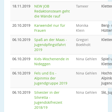
18.11.2019
NEW JOB
Tameer
Klette
Redaktionsteam geht
die Wände rauf
20.10.2019
Karwendel nur für
Monika
Berg-
Frauen
Klein
Hütte
06.10.2019
Spaß an der Maas -
Gregori
Klette
Jugendpfingstfahrt
Boekholt
2019
06.10.2019
Kids-Wochenende in
Nina Gehlen
Spiel 
Nideggen
Klette
06.10.2019
Fels und Eis -
Nina Gehlen
Hocht
Alpinmix der
Alpink
Jugendgruppe 2019
Jugen
06.10.2019
Silvester in der
Nina Gehlen
Ski, J
Silvretta -
Jugendskifreizeit
2018/19