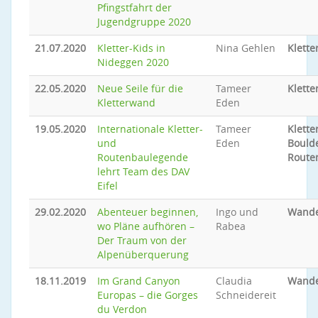
Pfingstfahrt der
Jugendgruppe 2020
21.07.2020
Kletter-Kids in
Nina Gehlen
Klette
Nideggen 2020
22.05.2020
Neue Seile für die
Tameer
Klette
Kletterwand
Eden
19.05.2020
Internationale Kletter-
Tameer
Klette
und
Eden
Bould
Routenbaulegende
Route
lehrt Team des DAV
Eifel
29.02.2020
Abenteuer beginnen,
Ingo und
Wand
wo Pläne aufhören –
Rabea
Der Traum von der
Alpenüberquerung
18.11.2019
Im Grand Canyon
Claudia
Wand
Europas – die Gorges
Schneidereit
du Verdon