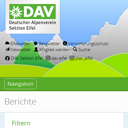
Eifelwetter
Bergwetter
Versicherungsschutz
Newsletter
Mitglied werden
Suche
DAV Sektion Eifel
dav.eifel
jdav_eifel
Navigation
Berichte
Filtern