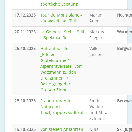
sportliche Leistung
17.12.2025
Tour du Mont Blanc -
Martin
Hochto
südwestlicher Teil
Auen
20.11.2025
La Gomera: Steil – Still
Markus
Wande
– Spektakulär
Flieger
25.10.2025
Hüttentour der
Volker
Bergwa
„Eifeler
Jansen
Gipfelstürmer“ –
Alpentraversale „Vom
Watzmann zu den
Drei Zinnen“ +
Besteigung der
Großen Zinne
25.10.2025
Frauenpower im
Steffi
Bergwa
Naturpark
Walber
Texelgruppe /Südtirol
und Mira
Schmitz
19.10.2025
Von steilen Abfahrten
Nina
Ski, Ju