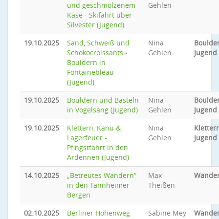
und geschmolzenem
Gehlen
Käse - Skifahrt über
Silvester (Jugend)
19.10.2025
Sand, Schweiß und
Nina
Boulder
Schokocroissants -
Gehlen
Jugend
Bouldern in
Fontainebleau
(Jugend)
19.10.2025
Bouldern und Basteln
Nina
Boulder
in Vogelsang (Jugend)
Gehlen
Jugend
19.10.2025
Klettern, Kanu &
Nina
Klettern
Lagerfeuer -
Gehlen
Jugend
Pfingstfahrt in den
Ardennen (Jugend)
14.10.2025
„Betreutes Wandern“
Max
Wande
in den Tannheimer
Theißen
Bergen
02.10.2025
Berliner Höhenweg
Sabine Mey
Wande