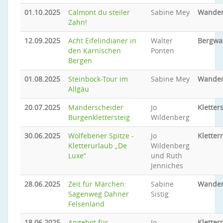
01.10.2025
Calmont du steiler
Sabine Mey
Wande
Zahn!
12.09.2025
Acht Eifelindianer in
Walter
Bergwa
den Karnischen
Ponten
Bergen
01.08.2025
Steinbock-Tour im
Sabine Mey
Wande
Allgäu
20.07.2025
Manderscheider
Jo
Kletter
Burgenklettersteig
Wildenberg
30.06.2025
Wolfebener Spitze -
Jo
Kletter
Kletterurlaub „De
Wildenberg
Luxe“
und Ruth
Jenniches
28.06.2025
Zeit für Märchen:
Sabine
Wande
Sagenweg Dahner
Sistig
Felsenland
18.06.2025
Angebot für
Jo
Kletter