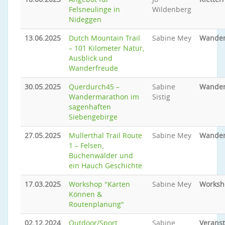
Felsneulinge in
Wildenberg
Nideggen
13.06.2025
Dutch Mountain Trail
Sabine Mey
Wande
– 101 Kilometer Natur,
Ausblick und
Wanderfreude
30.05.2025
Querdurch45 –
Sabine
Wande
Wandermarathon im
Sistig
sagenhaften
Siebengebirge
27.05.2025
Mullerthal Trail Route
Sabine Mey
Wande
1 – Felsen,
Buchenwälder und
ein Hauch Geschichte
17.03.2025
Workshop "Karten
Sabine Mey
Worksh
Können &
Routenplanung"
02.12.2024
Outdoor/Sport
Sabine
Veranst