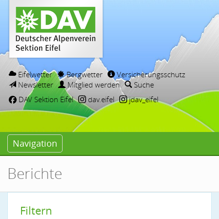
Eifelwetter
Bergwetter
Versicherungsschutz
Newsletter
Mitglied werden
Suche
DAV Sektion Eifel
dav.eifel
jdav_eifel
Navigation
Berichte
Filtern