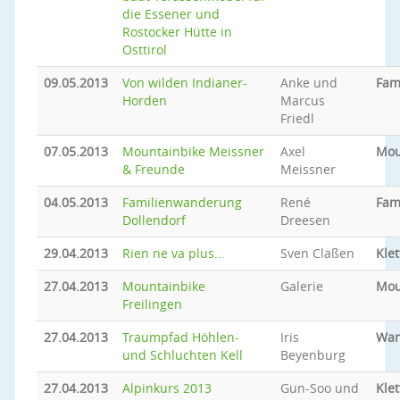
die Essener und
Rostocker Hütte in
Osttirol
09.05.2013
Von wilden Indianer-
Anke und
Fam
Horden
Marcus
Friedl
07.05.2013
Mountainbike Meissner
Axel
Mou
& Freunde
Meissner
04.05.2013
Familienwanderung
René
Fam
Dollendorf
Dreesen
29.04.2013
Rien ne va plus...
Sven Claßen
Klet
27.04.2013
Mountainbike
Galerie
Mou
Freilingen
27.04.2013
Traumpfad Höhlen-
Iris
Wan
und Schluchten Kell
Beyenburg
27.04.2013
Alpinkurs 2013
Gun-Soo und
Klet