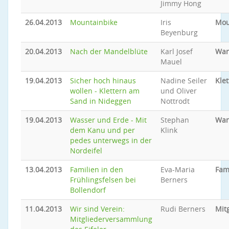
Jimmy Hong
26.04.2013
Mountainbike
Iris
Mou
Beyenburg
20.04.2013
Nach der Mandelblüte
Karl Josef
Wan
Mauel
19.04.2013
Sicher hoch hinaus
Nadine Seiler
Klet
wollen - Klettern am
und Oliver
Sand in Nideggen
Nottrodt
19.04.2013
Wasser und Erde - Mit
Stephan
Wan
dem Kanu und per
Klink
pedes unterwegs in der
Nordeifel
13.04.2013
Familien in den
Eva-Maria
Fam
Frühlingsfelsen bei
Berners
Bollendorf
11.04.2013
Wir sind Verein:
Rudi Berners
Mit
Mitgliederversammlung