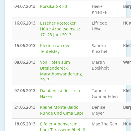
04.07.2013
Korsika GR 20
Heike
Ber
Krienke
16.06.2013
Essener Rostocker
Elfriede
Hüt
Hütte Arbeitseinsatz
Hövel
17.-23.Juni 2013
15.06.2013
Klettern an der
Sandra
Klet
Teufelsley
Kuschel
08.06.2013
Von Höfen zum
Martin
Wan
Dreiländereck:
Boekholt
Marathonwanderung
2013
07.06.2013
Da oben ist der erste
Tameer
Klet
Haken
Gunnar Eden
21.05.2013
Kleine Monte Baldo
Denise
Ber
Runde und Cima Capi
Meyer
18.05.2013
Eifeler Alpenverein
Max Theißen
Hüt
baut Terassenmöbel für