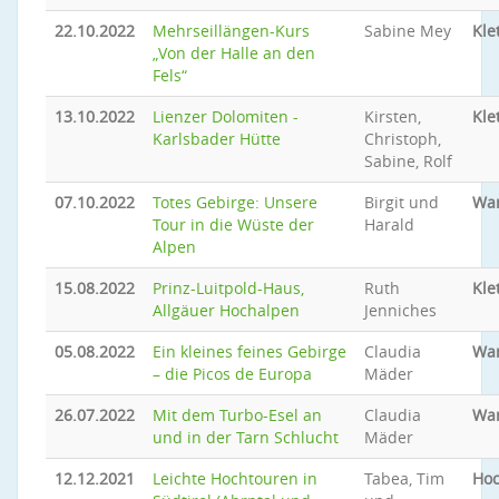
22.10.2022
Mehrseillängen-Kurs
Sabine Mey
Kle
„Von der Halle an den
Fels“
13.10.2022
Lienzer Dolomiten -
Kirsten,
Kle
Karlsbader Hütte
Christoph,
Sabine, Rolf
07.10.2022
Totes Gebirge: Unsere
Birgit und
Wa
Tour in die Wüste der
Harald
Alpen
15.08.2022
Prinz-Luitpold-Haus,
Ruth
Kle
Allgäuer Hochalpen
Jenniches
05.08.2022
Ein kleines feines Gebirge
Claudia
Wa
– die Picos de Europa
Mäder
26.07.2022
Mit dem Turbo-Esel an
Claudia
Wa
und in der Tarn Schlucht
Mäder
12.12.2021
Leichte Hochtouren in
Tabea, Tim
Hoc