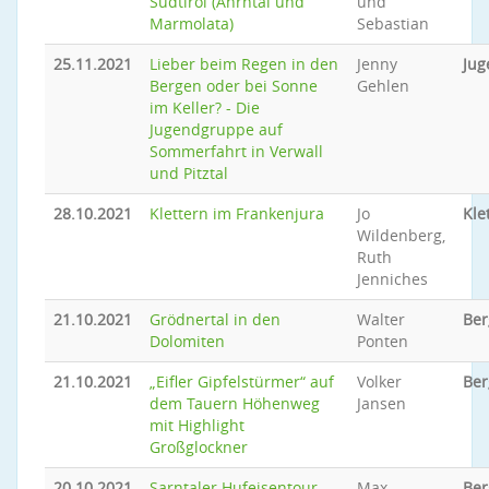
Südtirol (Ahrntal und
und
Marmolata)
Sebastian
25.11.2021
Lieber beim Regen in den
Jenny
Jug
Bergen oder bei Sonne
Gehlen
im Keller? - Die
Jugendgruppe auf
Sommerfahrt in Verwall
und Pitztal
28.10.2021
Klettern im Frankenjura
Jo
Kle
Wildenberg,
Ruth
Jenniches
21.10.2021
Grödnertal in den
Walter
Ber
Dolomiten
Ponten
21.10.2021
„Eifler Gipfelstürmer“ auf
Volker
Ber
dem Tauern Höhenweg
Jansen
mit Highlight
Großglockner
20.10.2021
Sarntaler Hufeisentour
Max
Be