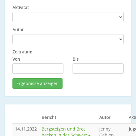
Aktivität
Autor
Zeitraum:
Von
Bis
Bericht
Autor
Akti
14.11.2022
Bergsteigen und Brot
Jenny
Jug
backen in der Schweiz –
Gehlen