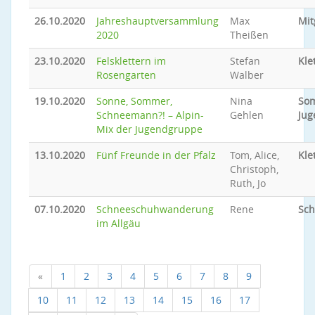
26.10.2020
Jahreshauptversammlung
Max
Mit
2020
Theißen
23.10.2020
Felsklettern im
Stefan
Kle
Rosengarten
Walber
19.10.2020
Sonne, Sommer,
Nina
So
Schneemann?! – Alpin-
Gehlen
Jug
Mix der Jugendgruppe
13.10.2020
Fünf Freunde in der Pfalz
Tom, Alice,
Kle
Christoph,
Ruth, Jo
07.10.2020
Schneeschuhwanderung
Rene
Sc
im Allgäu
«
1
2
3
4
5
6
7
8
9
10
11
12
13
14
15
16
17