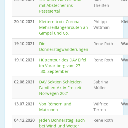
mit Abstecher ins
Theißen
Passeiertal
20.10.2021
Klettern trotz Corona:
Philipp
Kle
Mehrseillängenrouten an
Wittman
Gimpel und Co.
19.10.2021
Die
Rene Roth
Wa
Donnerstagwanderungen
19.10.2021
Hüttentour des DAV Eifel
Rene Roth
Wa
im Vorarlberg vom 27.
-30. September
02.08.2021
DAV Sektion Schleiden
Sabrina
Familien-Aktiv-Freizeit
Müller
Norwegen 2021
13.07.2021
Von Römern und
Wilfried
Wa
Matronen
Terren
04.12.2020
Jeden Donnerstag, auch
Rene Roth
bei Wind und Wetter