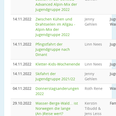
Advanced Alpin-Mix der
Jugendgruppe 2022
14.11.2022
Zwischen Kühen und
Jenny
Jug
Drahtseilen im Allgäu -
Gehlen
Wa
Alpin-Mix der
Jugendgruppe 2022
14.11.2022
Pfingstfahrt der
Linn Nees
Jug
Jugendgruppe nach
Dinant
14.11.2022
Kletter-Kids-Wochenende
Linn Nees
Jug
14.11.2022
Skifahrt der
Jenny
Jug
Jugendgruppe 2021/22
Gehlen
04.11.2022
Donnerstagsanderungen
Roth Rene
Wa
2022
29.10.2022
Wasser-Berge-Wald... ist
Kerstin
Fam
Norwegen die lange
Tibudd &
(An-)Reise wert?
Jens Leiss