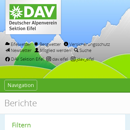
Eifelwetter
Bergwetter
Versicherungsschutz
Newsletter
Mitglied werden
Suche
DAV Sektion Eifel
dav.eifel
jdav_eifel
Navigation
Berichte
Filtern