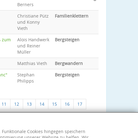
Berners
Christiane Pütz
Familienklettern
und Konny
Vieth
ß zum
Alois Handwerk
Bergsteigen
und Reiner
Müller
Matthias Vieth
Bergwandern
anc"
Stephan
Bergsteigen
Philipps
11
12
13
14
15
16
17
h. Funktionale Cookies hingegen speichern
ptimierung unserer Website zu helfen. Wir