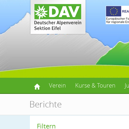
Verein
Kurse & Touren
J
Berichte
Filtern