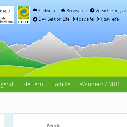
Eifelwetter
Bergwetter
Versicherungssc
DAV Sektion Eifel
dav.eifel
jdav_eifel
ugend
Klettern
Familie
Wandern / MTB
Bericht