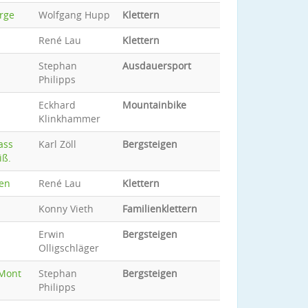
rge
Wolfgang Hupp
Klettern
René Lau
Klettern
Stephan
Ausdauersport
Philipps
Eckhard
Mountainbike
Klinkhammer
ass
Karl Zöll
Bergsteigen
iß.
ten
René Lau
Klettern
Konny Vieth
Familienklettern
Erwin
Bergsteigen
Olligschläger
"Mont
Stephan
Bergsteigen
Philipps