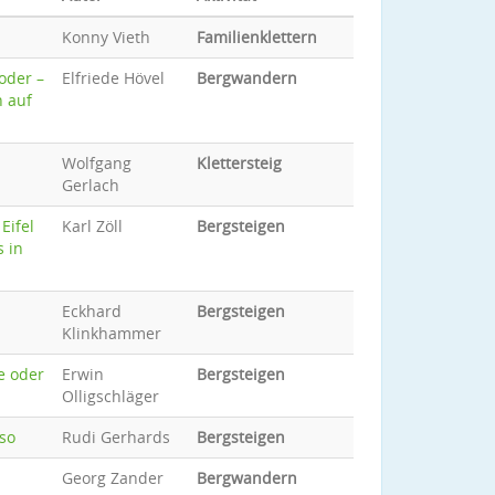
Konny Vieth
Familienklettern
oder –
Elfriede Hövel
Bergwandern
n auf
Wolfgang
Klettersteig
Gerlach
Eifel
Karl Zöll
Bergsteigen
s in
Eckhard
Bergsteigen
Klinkhammer
e oder
Erwin
Bergsteigen
Olligschläger
so
Rudi Gerhards
Bergsteigen
Georg Zander
Bergwandern