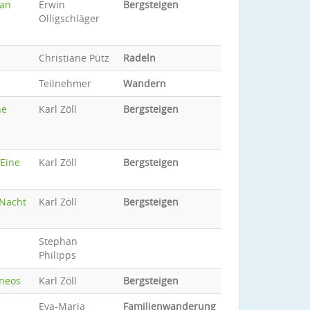
man
Erwin
Bergsteigen
Olligschläger
Christiane Pütz
Radeln
Teilnehmer
Wandern
ne
Karl Zöll
Bergsteigen
 Eine
Karl Zöll
Bergsteigen
 Nacht
Karl Zöll
Bergsteigen
Stephan
Philipps
rneos
Karl Zöll
Bergsteigen
Eva-Maria
Familienwanderung