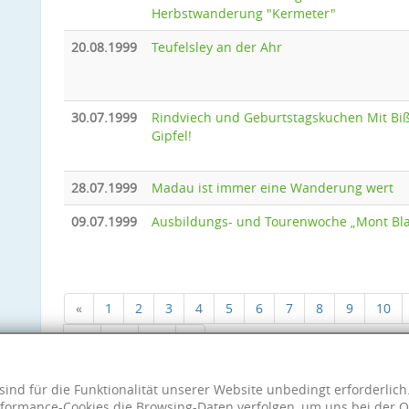
Herbstwanderung "Kermeter"
20.08.1999
Teufelsley an der Ahr
30.07.1999
Rindviech und Geburtstagskuchen Mit Bi
Gipfel!
28.07.1999
Madau ist immer eine Wanderung wert
09.07.1999
Ausbildungs- und Tourenwoche „Mont Bl
«
1
2
3
4
5
6
7
8
9
10
18
19
20
»
sind für die Funktionalität unserer Website unbedingt erforderlic
formance-Cookies die Browsing-Daten verfolgen, um uns bei der O