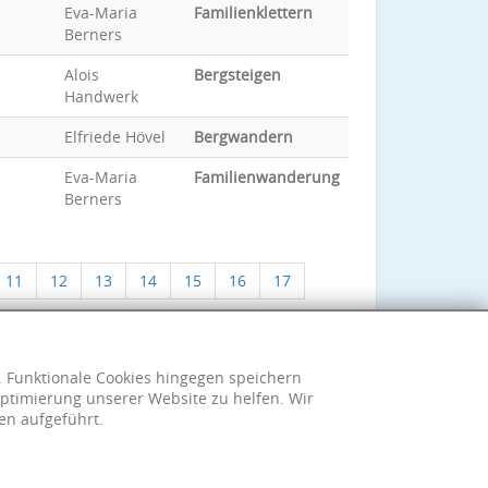
Eva-Maria
Familienklettern
Berners
Alois
Bergsteigen
Handwerk
Elfriede Hövel
Bergwandern
Eva-Maria
Familienwanderung
Berners
11
12
13
14
15
16
17
h. Funktionale Cookies hingegen speichern
ptimierung unserer Website zu helfen. Wir
en aufgeführt.