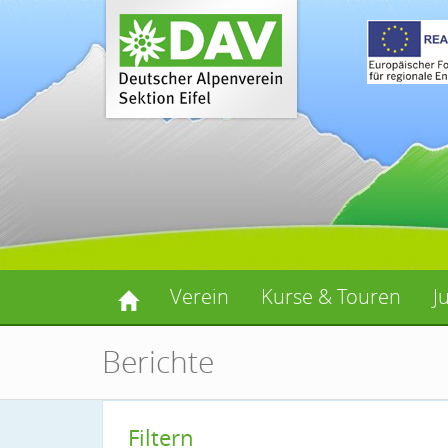
Verein
Kurse & Touren
J
Berichte
Filtern