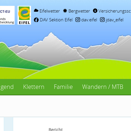
Eifelwetter
Bergwetter
Versicherungssc
DAV Sektion Eifel
dav.eifel
jdav_eifel
ugend
Klettern
Familie
Wandern / MTB
Bericht