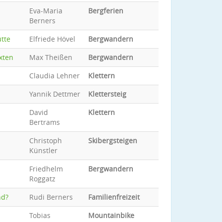
Eva-Maria
Bergferien
Berners
ütte
Elfriede Hövel
Bergwandern
xten
Max Theißen
Bergwandern
Claudia Lehner
Klettern
Yannik Dettmer
Klettersteig
David
Klettern
Bertrams
Christoph
Skibergsteigen
Künstler
Friedhelm
Bergwandern
Roggatz
nd?
Rudi Berners
Familienfreizeit
Tobias
Mountainbike