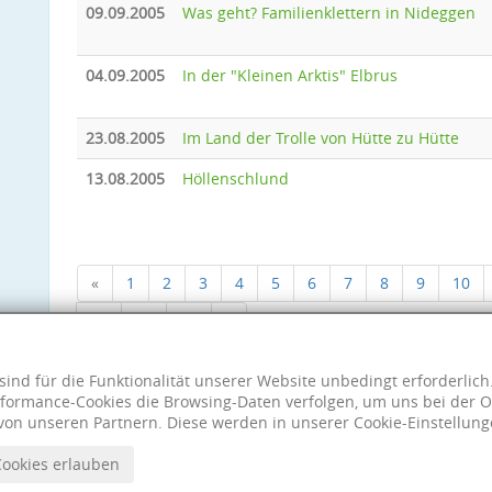
09.09.2005
Was geht? Familienklettern in Nideggen
04.09.2005
In der "Kleinen Arktis" Elbrus
23.08.2005
Im Land der Trolle von Hütte zu Hütte
13.08.2005
Höllenschlund
«
1
2
3
4
5
6
7
8
9
10
18
19
20
»
sind für die Funktionalität unserer Website unbedingt erforderlic
formance-Cookies die Browsing-Daten verfolgen, um uns bei der O
von unseren Partnern. Diese werden in unserer Cookie-Einstellung
Cookies erlauben