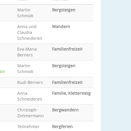
Martin
Bergsteigen
Schmidt
Anna und
Wandern
Claudia
Schneidereit
Eva-Maria
Familienfreizeit
Berners
…
Martin
Bergsteigen
tin
Schmidt
Rudi Berners
Familienfreizeit
Anna
Familie, Klettersteig
Schneidereit
Christoph
Bergwandern
Zimmermann
Teilnehmer
Bergferien