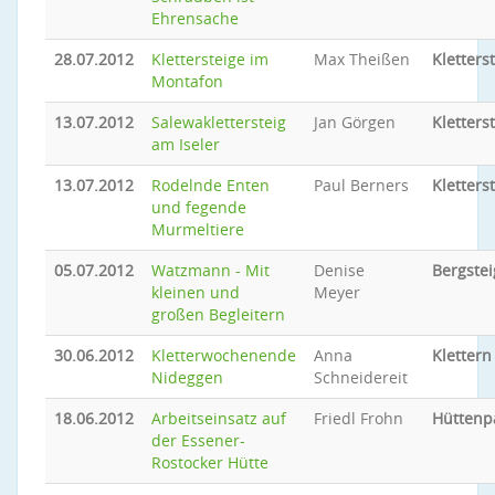
Ehrensache
28.07.2012
Klettersteige im
Max Theißen
Kletters
Montafon
13.07.2012
Salewaklettersteig
Jan Görgen
Kletters
am Iseler
13.07.2012
Rodelnde Enten
Paul Berners
Kletters
und fegende
Murmeltiere
05.07.2012
Watzmann - Mit
Denise
Bergste
kleinen und
Meyer
großen Begleitern
30.06.2012
Kletterwochenende
Anna
Klettern
Nideggen
Schneidereit
18.06.2012
Arbeitseinsatz auf
Friedl Frohn
Hüttenp
der Essener-
Rostocker Hütte