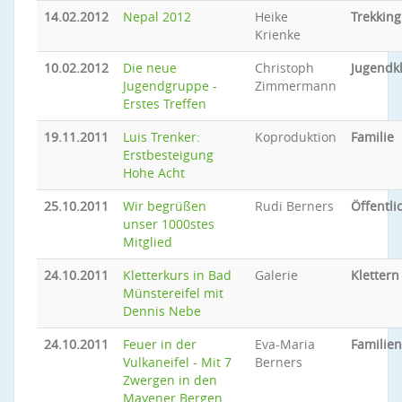
14.02.2012
Nepal 2012
Heike
Trekking
Krienke
10.02.2012
Die neue
Christoph
Jugendkl
Jugendgruppe -
Zimmermann
Erstes Treffen
19.11.2011
Luis Trenker:
Koproduktion
Familie
Erstbesteigung
Hohe Acht
25.10.2011
Wir begrüßen
Rudi Berners
Öffentli
unser 1000stes
Mitglied
24.10.2011
Kletterkurs in Bad
Galerie
Klettern
Münstereifel mit
Dennis Nebe
24.10.2011
Feuer in der
Eva-Maria
Familien
Vulkaneifel - Mit 7
Berners
Zwergen in den
Mayener Bergen