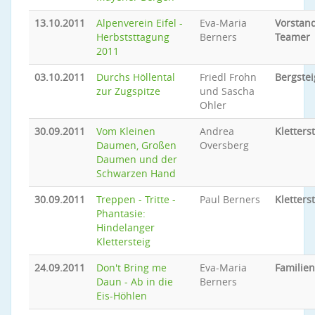
13.10.2011
Alpenverein Eifel -
Eva-Maria
Vorstand
Herbststtagung
Berners
Teamer
2011
03.10.2011
Durchs Höllental
Friedl Frohn
Bergste
zur Zugspitze
und Sascha
Ohler
30.09.2011
Vom Kleinen
Andrea
Kletters
Daumen, Großen
Oversberg
Daumen und der
Schwarzen Hand
30.09.2011
Treppen - Tritte -
Paul Berners
Kletters
Phantasie:
Hindelanger
Klettersteig
24.09.2011
Don't Bring me
Eva-Maria
Familie
Daun - Ab in die
Berners
Eis-Höhlen