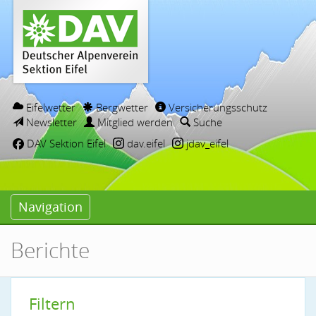
Eifelwetter
Bergwetter
Versicherungsschutz
Newsletter
Mitglied werden
Suche
DAV Sektion Eifel
dav.eifel
jdav_eifel
Navigation
Berichte
Filtern