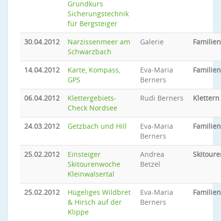
Grundkurs
Sicherungstechnik
für Bergsteiger
30.04.2012
Narzissenmeer am
Galerie
Familie
Schwarzbach
14.04.2012
Karte, Kompass,
Eva-Maria
Familie
GPS
Berners
06.04.2012
Klettergebiets-
Rudi Berners
Klettern
Check Nordsee
24.03.2012
Getzbach und Hill
Eva-Maria
Familie
Berners
25.02.2012
Einsteiger
Andrea
Skitoure
Skitourenwoche
Betzel
Kleinwalsertal
25.02.2012
Hügeliges Wildbret
Eva-Maria
Familie
& Hirsch auf der
Berners
Klippe