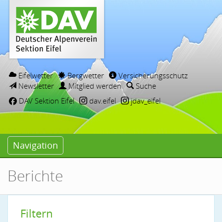
Eifelwetter
Bergwetter
Versicherungsschutz
Newsletter
Mitglied werden
Suche
DAV Sektion Eifel
dav.eifel
jdav_eifel
Navigation
Berichte
Filtern