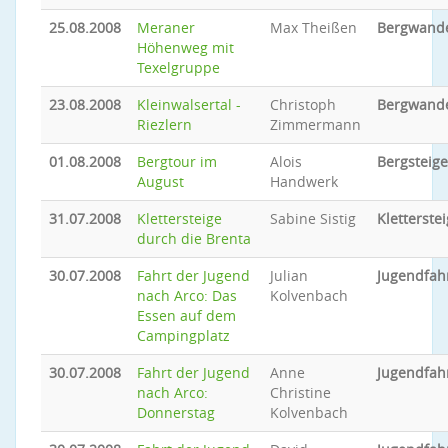
25.08.2008
Meraner
Max Theißen
Bergwand
Höhenweg mit
Texelgruppe
23.08.2008
Kleinwalsertal -
Christoph
Bergwand
Riezlern
Zimmermann
01.08.2008
Bergtour im
Alois
Bergsteig
August
Handwerk
31.07.2008
Klettersteige
Sabine Sistig
Kletterstei
durch die Brenta
30.07.2008
Fahrt der Jugend
Julian
Jugendfah
nach Arco: Das
Kolvenbach
Essen auf dem
Campingplatz
30.07.2008
Fahrt der Jugend
Anne
Jugendfah
nach Arco:
Christine
Donnerstag
Kolvenbach