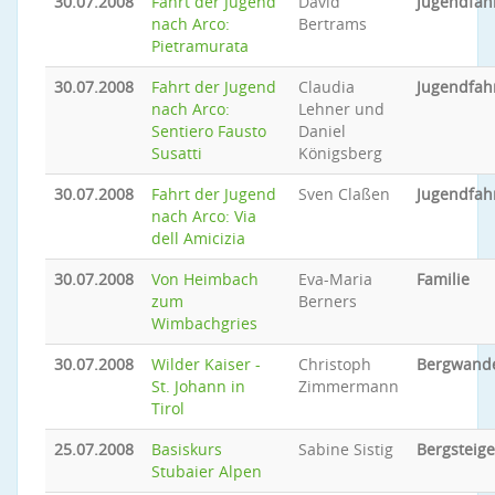
30.07.2008
Fahrt der Jugend
David
Jugendfah
nach Arco:
Bertrams
Pietramurata
30.07.2008
Fahrt der Jugend
Claudia
Jugendfah
nach Arco:
Lehner und
Sentiero Fausto
Daniel
Susatti
Königsberg
30.07.2008
Fahrt der Jugend
Sven Claßen
Jugendfah
nach Arco: Via
dell Amicizia
30.07.2008
Von Heimbach
Eva-Maria
Familie
zum
Berners
Wimbachgries
30.07.2008
Wilder Kaiser -
Christoph
Bergwand
St. Johann in
Zimmermann
Tirol
25.07.2008
Basiskurs
Sabine Sistig
Bergsteig
Stubaier Alpen