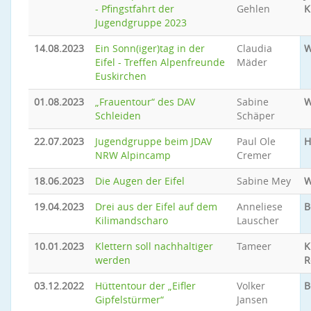
- Pfingstfahrt der
Gehlen
K
Jugendgruppe 2023
14.08.2023
Ein Sonn(iger)tag in der
Claudia
W
Eifel - Treffen Alpenfreunde
Mäder
Euskirchen
01.08.2023
„Frauentour“ des DAV
Sabine
W
Schleiden
Schäper
22.07.2023
Jugendgruppe beim JDAV
Paul Ole
H
NRW Alpincamp
Cremer
18.06.2023
Die Augen der Eifel
Sabine Mey
W
19.04.2023
Drei aus der Eifel auf dem
Anneliese
B
Kilimandscharo
Lauscher
10.01.2023
Klettern soll nachhaltiger
Tameer
K
werden
R
03.12.2022
Hüttentour der „Eifler
Volker
B
Gipfelstürmer“
Jansen