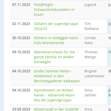
07.11.2023
Pütt@Night -
Jugend
J
Schwarzlichtbouldern in
Essen
02.11.2023
Skifahrt der Jugendgruppe
Tim
J
2022/23
Rottland
30.10.2023
Klettern in Nideggen beim
Linnéa
K
Kids-Wochenende
Nees
09.10.2023
Abenteuerurlaub für die
Thomas
F
ganze Familie im wilden
Wenge
Norwegen
04.10.2023
Große Sommer-Reibn -
Brigitte
B
Hüttentour in den
Lottermoser
Berchtesgadener Kalkalpen
04.10.2023
Alpinklettern im Wilden
Nina
J
Kaiser – Advanced-Alpin-
Gehlen
K
Mix der Jugendgruppe
23.09.2023
Kletterspaß in der Südeifel
Nina
J