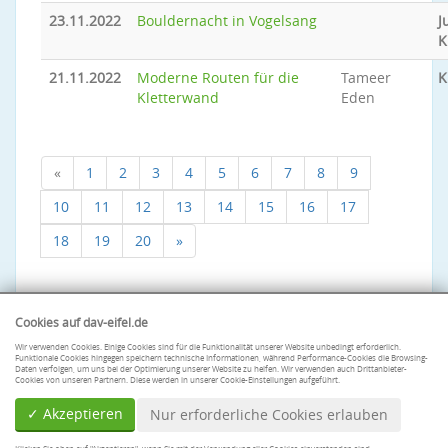
23.11.2022
Bouldernacht in Vogelsang
J
K
21.11.2022
Moderne Routen für die
Tameer
K
Kletterwand
Eden
«
1
2
3
4
5
6
7
8
9
10
11
12
13
14
15
16
17
18
19
20
»
Cookies auf dav-eifel.de
Wir verwenden Cookies. Einige Cookies sind für die Funktionalität unserer Website unbedingt erforderlich.
Funktionale Cookies hingegen speichern technische Informationen, während Performance-Cookies die Browsing-
Daten verfolgen, um uns bei der Optimierung unserer Website zu helfen. Wir verwenden auch Drittanbieter-
Cookies von unseren Partnern. Diese werden in unserer Cookie-Einstellungen aufgeführt.
✓ Akzeptieren
Nur erforderliche Cookies erlauben