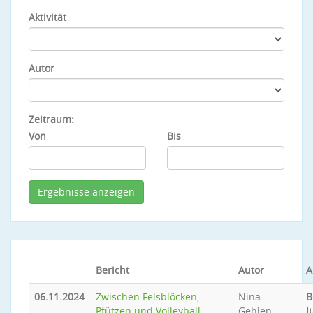
Aktivität
Autor
Zeitraum:
Von
Bis
Bericht
Autor
A
06.11.2024
Zwischen Felsblöcken,
Nina
B
Pfützen und Volleyball -
Gehlen
J