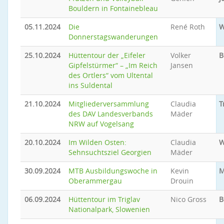
Bouldern in Fontainebleau
05.11.2024
Die
René Roth
W
Donnerstagswanderungen
25.10.2024
Hüttentour der „Eifeler
Volker
B
Gipfelstürmer“ – „Im Reich
Jansen
des Ortlers“ vom Ultental
ins Suldental
21.10.2024
Mitgliederversammlung
Claudia
T
des DAV Landesverbands
Mäder
NRW auf Vogelsang
20.10.2024
Im Wilden Osten:
Claudia
W
Sehnsuchtsziel Georgien
Mäder
30.09.2024
MTB Ausbildungswoche in
Kevin
M
Oberammergau
Drouin
06.09.2024
Hüttentour im Triglav
Nico Gross
B
Nationalpark, Slowenien