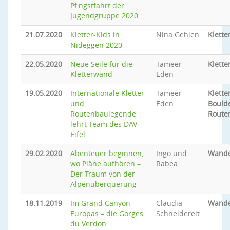
Pfingstfahrt der
Jugendgruppe 2020
21.07.2020
Kletter-Kids in
Nina Gehlen
Klette
Nideggen 2020
22.05.2020
Neue Seile für die
Tameer
Klette
Kletterwand
Eden
19.05.2020
Internationale Kletter-
Tameer
Klette
und
Eden
Bould
Routenbaulegende
Route
lehrt Team des DAV
Eifel
29.02.2020
Abenteuer beginnen,
Ingo und
Wand
wo Pläne aufhören –
Rabea
Der Traum von der
Alpenüberquerung
18.11.2019
Im Grand Canyon
Claudia
Wand
Europas – die Gorges
Schneidereit
du Verdon