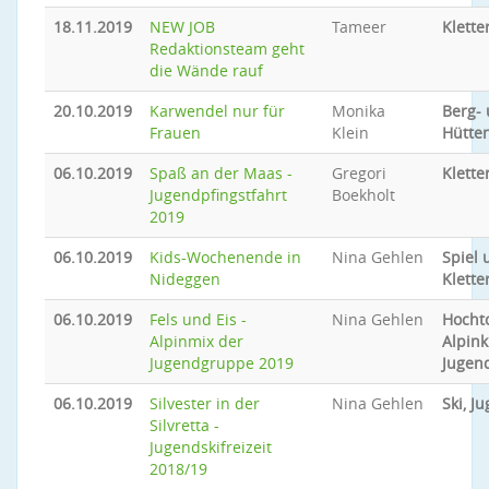
18.11.2019
NEW JOB
Tameer
Klette
Redaktionsteam geht
die Wände rauf
20.10.2019
Karwendel nur für
Monika
Berg-
Frauen
Klein
Hütte
06.10.2019
Spaß an der Maas -
Gregori
Klette
Jugendpfingstfahrt
Boekholt
2019
06.10.2019
Kids-Wochenende in
Nina Gehlen
Spiel 
Nideggen
Klette
06.10.2019
Fels und Eis -
Nina Gehlen
Hocht
Alpinmix der
Alpink
Jugendgruppe 2019
Jugen
06.10.2019
Silvester in der
Nina Gehlen
Ski, J
Silvretta -
Jugendskifreizeit
2018/19