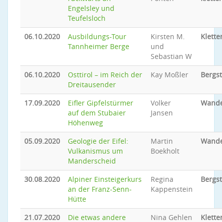
Engelsley und
Teufelsloch
06.10.2020
Ausbildungs-Tour
Kirsten M.
Klette
Tannheimer Berge
und
Sebastian W
06.10.2020
Osttirol – im Reich der
Kay Moßler
Bergs
Dreitausender
17.09.2020
Eifler Gipfelstürmer
Volker
Wand
auf dem Stubaier
Jansen
Höhenweg
05.09.2020
Geologie der Eifel:
Martin
Wand
Vulkanismus um
Boekholt
Manderscheid
30.08.2020
Alpiner Einsteigerkurs
Regina
Bergs
an der Franz-Senn-
Kappenstein
Hütte
21.07.2020
Die etwas andere
Nina Gehlen
Klette