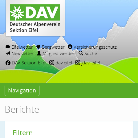
Eifelwetter
Bergwetter
Versicherungsschutz
Newsletter
Mitglied werden
Suche
DAV Sektion Eifel
dav.eifel
jdav_eifel
Navigation
Berichte
Filtern