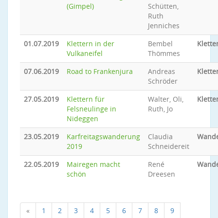
(Gimpel)
Schütten,
Ruth
Jenniches
01.07.2019
Klettern in der
Bembel
Klette
Vulkaneifel
Thömmes
07.06.2019
Road to Frankenjura
Andreas
Klette
Schröder
27.05.2019
Klettern für
Walter, Oli,
Klette
Felsneulinge in
Ruth, Jo
Nideggen
23.05.2019
Karfreitagswanderung
Claudia
Wand
2019
Schneidereit
22.05.2019
Mairegen macht
René
Wand
schön
Dreesen
«
1
2
3
4
5
6
7
8
9