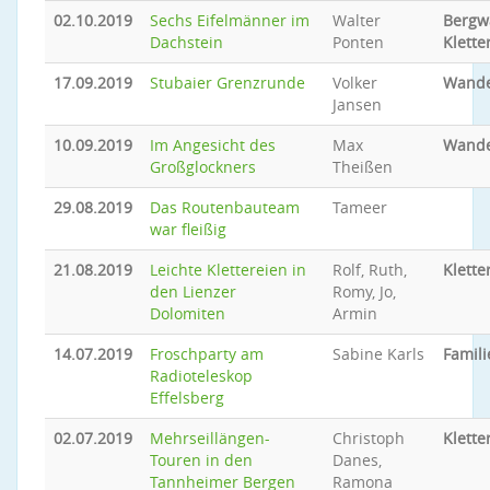
02.10.2019
Sechs Eifelmänner im
Walter
Bergw
Dachstein
Ponten
Klette
17.09.2019
Stubaier Grenzrunde
Volker
Wand
Jansen
10.09.2019
Im Angesicht des
Max
Wand
Großglockners
Theißen
29.08.2019
Das Routenbauteam
Tameer
war fleißig
21.08.2019
Leichte Klettereien in
Rolf, Ruth,
Klette
den Lienzer
Romy, Jo,
Dolomiten
Armin
14.07.2019
Froschparty am
Sabine Karls
Famil
Radioteleskop
Effelsberg
02.07.2019
Mehrseillängen-
Christoph
Klette
Touren in den
Danes,
Tannheimer Bergen
Ramona