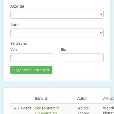
Aktivität
Autor
Zeitraum:
Von
Bis
Bericht
Autor
Aktivit
07.10.2020
Bonsaiklettern
Walter
Wande
rückwärts an
Ponten
klette